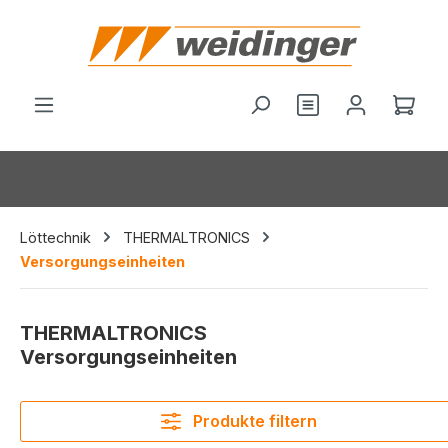
alt springen
Du hast 0 Produ
Ware
Löttechnik
THERMALTRONICS
Versorgungseinheiten
THERMALTRONICS
Versorgungseinheiten
Produkte filtern