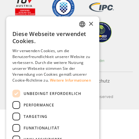
×
Diese Webseite verwendet
GERMAN
Cookies.
ENGLISH
Wir verwenden Cookies, um die
Benutzerfreundlichkeit unserer Website zu
FRENCH
verbessern. Durch die weitere Nutzung
ITALIAN
unserer Webseite stimmen Sie der
Verwendung von Cookies gemäß unserer
DUTCH
Cookie-Richtlinie zu.
Weitere Informationen
Impressum
AGB
Datenschutz
Versand und Zahlung
POLISH
UNBEDINGT ERFORDERLICH
© 2026 Weidinger GmbH, All Rights Reserved
PERFORMANCE
TARGETING
FUNKTIONALITÄT