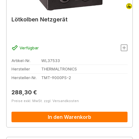
Lötkolben Netzgerät
Verfügbar
Artikel-Nr.
WL37533
Hersteller
THERMALTRONICS
Hersteller-Nr.
TMT-9000PS-2
Regulärer Preis:
288,30 €
Preise exkl. MwSt. zzgl. Versandkosten
In den Warenkorb