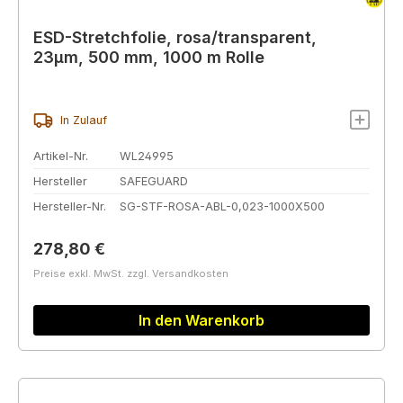
ESD-Stretchfolie, rosa/transparent,
23µm, 500 mm, 1000 m Rolle
In Zulauf
Artikel-Nr.
WL24995
Hersteller
SAFEGUARD
Hersteller-Nr.
SG-STF-ROSA-ABL-0,023-1000X500
Regulärer Preis:
278,80 €
Preise exkl. MwSt. zzgl. Versandkosten
In den Warenkorb