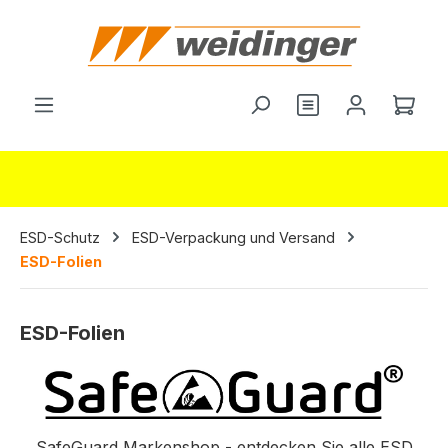
alt springen
Du hast 0 Produ
Ware
ESD-Schutz
ESD-Verpackung und Versand
ESD-Folien
ESD-Folien
SafeGuard Markenshop - entdecken Sie alle ESD