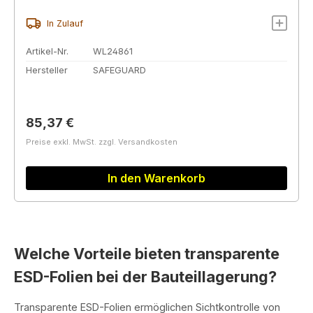
In Zulauf
Artikel-Nr.
WL24861
Hersteller
SAFEGUARD
Regulärer Preis:
85,37 €
Preise exkl. MwSt. zzgl. Versandkosten
In den Warenkorb
Welche Vorteile bieten transparente
ESD-Folien bei der Bauteillagerung?
Transparente ESD-Folien ermöglichen Sichtkontrolle von