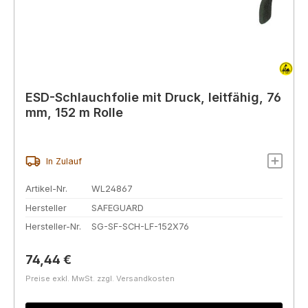
ESD-Schlauchfolie mit Druck, leitfähig, 76
mm, 152 m Rolle
In Zulauf
Artikel-Nr.
WL24867
Hersteller
SAFEGUARD
Hersteller-Nr.
SG-SF-SCH-LF-152X76
Regulärer Preis:
74,44 €
Preise exkl. MwSt. zzgl. Versandkosten