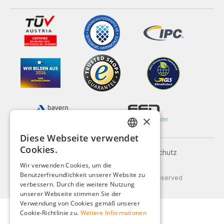
×
Diese Webseite verwendet
GERMAN
Cookies.
Impressum
AGB
Datenschutz
ENGLISH
Versand und Zahlung
Wir verwenden Cookies, um die
Benutzerfreundlichkeit unserer Website zu
FRENCH
© 2026 Weidinger GmbH, All Rights Reserved
verbessern. Durch die weitere Nutzung
ITALIAN
unserer Webseite stimmen Sie der
Verwendung von Cookies gemäß unserer
DUTCH
Cookie-Richtlinie zu.
Weitere Informationen