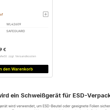
auf
WL42609
SAFEGUARD
r Preis:
9 €
 MwSt. zzgl. Versandkosten
In den Warenkorb
ird ein Schweißgerät für ESD-Verpac
erät wird verwendet, um ESD-Beutel oder geeignete Folien sicher 