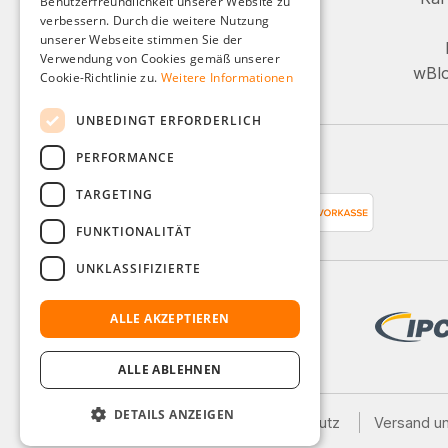
Benutzerfreundlichkeit unserer Website zu
FRENCH
+49 (0)8142 / 4289 - 300
verbessern. Durch die weitere Nutzung
ITALIAN
unserer Webseite stimmen Sie der
Mo-Fr, 08:00 - 16:00 Uhr
Verwendung von Cookies gemäß unserer
DUTCH
wBlo
Cookie-Richtlinie zu.
Weitere Informationen
Oder über unser Kontaktformular.
POLISH
UNBEDINGT ERFORDERLICH
PERFORMANCE
Zahlungsarten
TARGETING
FUNKTIONALITÄT
UNKLASSIFIZIERTE
ALLE AKZEPTIEREN
ALLE ABLEHNEN
DETAILS ANZEIGEN
Impressum
AGB
Datenschutz
Versand u