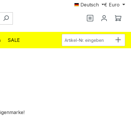
Deutsch
€
Euro
Du hast 0 Produ
Ware
Artikel-Nr. eingeben
n
SALE
Eigenmarke!