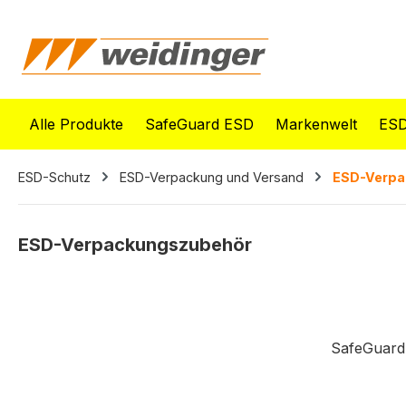
springen
Zur Hauptnavigation springen
Alle Produkte
SafeGuard ESD
Markenwelt
ESD
ESD-Schutz
ESD-Verpackung und Versand
ESD-Verpa
ESD-Verpackungszubehör
SafeGuard 