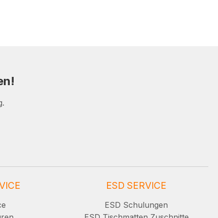
en!
g.
VICE
ESD SERVICE
ce
ESD Schulungen
uren
ESD Tischmatten Zuschnitte