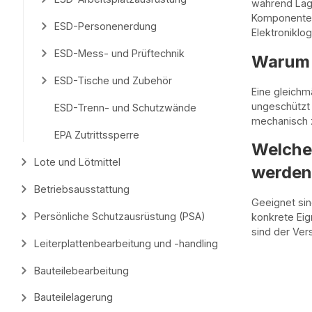
während Lage
Komponenten,
ESD-Personenerdung
Elektroniklogi
ESD-Mess- und Prüftechnik
Warum 
ESD-Tische und Zubehör
Eine gleichm
ungeschützt 
ESD-Trenn- und Schutzwände
mechanisch z
EPA Zutrittssperre
Welche
Lote und Lötmittel
werden
Betriebsausstattung
Geeignet sin
Persönliche Schutzausrüstung (PSA)
konkrete Eig
sind der Ver
Leiterplattenbearbeitung und -handling
Bauteilebearbeitung
Bauteilelagerung