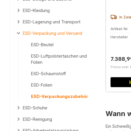
ESD-Kleidung
In Zul
ESD-Lagerung und Transport
Artikel-Nr.
ESD-Verpackung und Versand
Hersteller
ESD-Beutel
ESD-Luftpolstertaschen und
Reguläre
7.388,9
Folien
Preise exkl.
ESD-Schaumstoff
ESD-Folien
ESD-Verpackungszubehör
ESD-Schuhe
Wann w
ESD-Reinigung
Ein Schweißg
ESD-Arbeitsplatzausrüstung