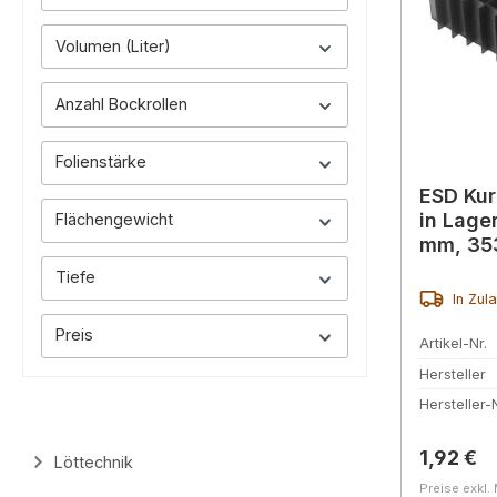
Volumen (Liter)
Anzahl Bockrollen
Folienstärke
ESD Kur
in Lage
Flächengewicht
mm, 35
Tiefe
In Zul
Preis
Artikel-Nr.
Hersteller
Hersteller-N
Reguläre
1,92 €
Löttechnik
Preise exkl.