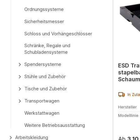
Ordnungssysteme
Sicherheitsmesser
Schloss und Vorhängeschlösser
Schränke, Regale und
Schubladensysteme
Spendersysteme
ESD Tra
stapelb
Stühle und Zubehör
Schaum,
Tische und Zubehör
In Zul
Transportwagen
Hersteller
Werkstattwagen
Modelllinie
Weitere Betriebsausstattung
Arbeitskleidung
Reguläre
Ab
3,10