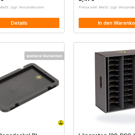
 MwSt. zzgl. Versandkosten
Preise exkl. MwSt. zzgl. Versand
Details
In den Warenko
weitere Varianten