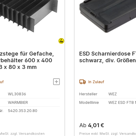
zstege für Gefache,
ESD Scharnierdose 
rbehälter 600 x 400
schwarz, div. Größen
3 x 80 x 3 mm
auf
In Zulauf
WL30836
Hersteller
WEZ
WARMBIER
Modelllinie
WEZ ESD FTB
r.
5420.353.20.80
r Preis:
Regulärer Preis:
Ab
4,01 €
 MwSt. zzgl. Versandkosten
Preise exkl. MwSt. zzgl. Versand