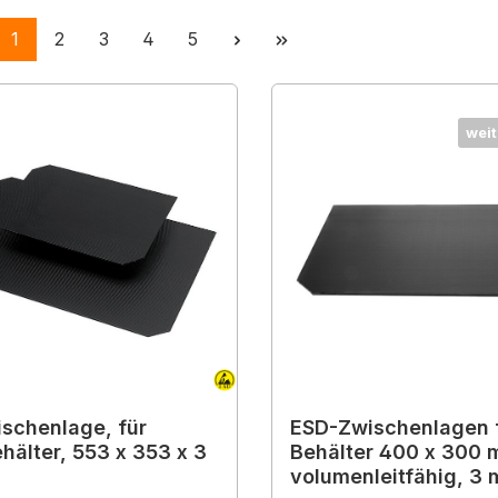
Seite
Seite
Seite
Seite
Seite
1
2
3
4
5
weit
schenlage, für
ESD-Zwischenlagen f
hälter, 553 x 353 x 3
Behälter 400 x 300 
volumenleitfähig, 3 