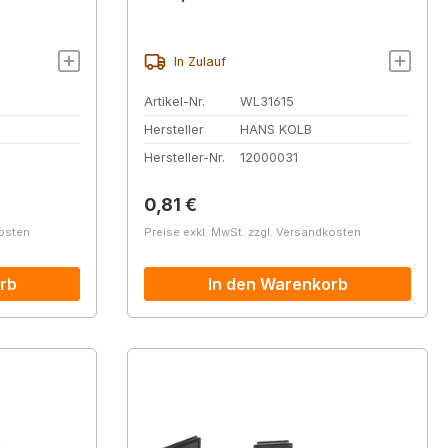
In Zulauf
Artikel-Nr.
WL31615
Hersteller
HANS KOLB
Hersteller-Nr.
12000031
Regulärer Preis:
0,81 €
kosten
Preise exkl. MwSt. zzgl. Versandkosten
rb
In den Warenkorb