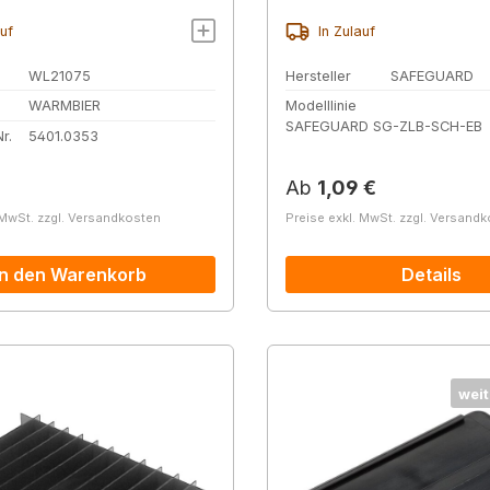
Ausführungen
auf
In Zulauf
WL21075
Hersteller
SAFEGUARD
WARMBIER
Modelllinie
SAFEGUARD SG-ZLB-SCH-EB
r.
5401.0353
r Preis:
Regulärer Preis:
Ab
1,09 €
 MwSt. zzgl. Versandkosten
Preise exkl. MwSt. zzgl. Versand
In den Warenkorb
Details
weit