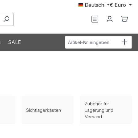
Deutsch
€
Euro
Du hast 0 Produ
Ware
Artikel-Nr. eingeben
n
SALE
Zubehör für
Sichtlagerkästen
Lagerung und
Versand