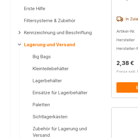
Erste Hilfe
In Zul
Filtersysteme & Zubehör
Artikel-Nr.
Kennzeichnung und Beschriftung
Hersteller
Lagerung und Versand
Hersteller-N
Big Bags
Reguläre
2,38 €
Kleinteilebehälter
Preise exkl.
Lagerbehälter
Einsätze für Lagerbehälter
Paletten
Sichtlagerkästen
Zubehör für Lagerung und
Versand