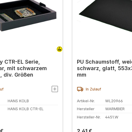
y CTR-EL Serie,
PU Schaumstoff, wei
ar, mit schwarzem
schwarz, glatt, 553
 div. Größen
mm
auf
In Zulauf
HANS KOLB
Artikel-Nr.
WL20966
HANS KOLB CTR-EL
Hersteller
WARMBIER
Hersteller-Nr.
4451.W
r Preis:
Regulärer Preis:
 €
2,41 €