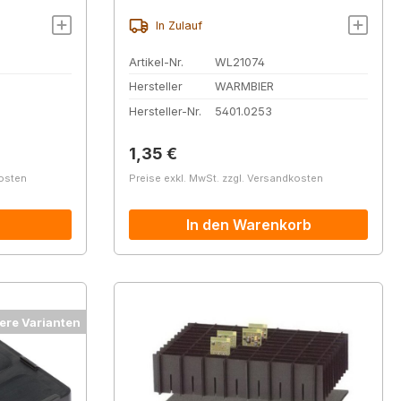
In Zulauf
Artikel-Nr.
WL21074
Hersteller
WARMBIER
Hersteller-Nr.
5401.0253
Regulärer Preis:
1,35 €
kosten
Preise exkl. MwSt. zzgl. Versandkosten
In den Warenkorb
ere Varianten