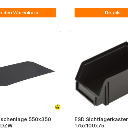
In den Warenkorb
Details
ischenlage 550x350
ESD Sichtlagerkaste
-DZW
175x100x75