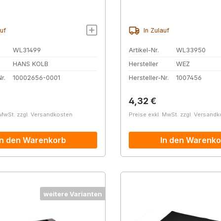
auf
In Zulauf
WL31499
Artikel-Nr.
WL33950
HANS KOLB
Hersteller
WEZ
r.
10002656-0001
Hersteller-Nr.
1007456
r Preis:
Regulärer Preis:
4,32 €
 MwSt. zzgl. Versandkosten
Preise exkl. MwSt. zzgl. Versand
In den Warenkorb
In den Warenko
weitere Varianten