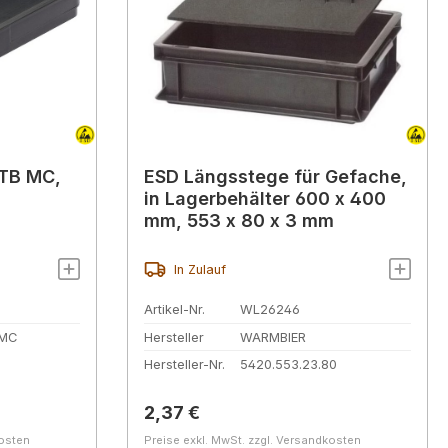
FTB MC,
ESD Längsstege für Gefache,
in Lagerbehälter 600 x 400
mm, 553 x 80 x 3 mm
In Zulauf
Artikel-Nr.
WL26246
 MC
Hersteller
WARMBIER
Hersteller-Nr.
5420.553.23.80
Regulärer Preis:
2,37 €
kosten
Preise exkl. MwSt. zzgl. Versandkosten