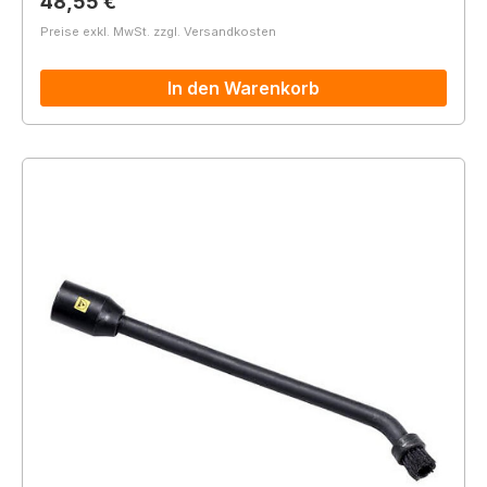
Regulärer Preis:
48,55 €
Preise exkl. MwSt. zzgl. Versandkosten
In den Warenkorb