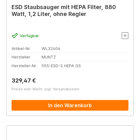
ESD Staubsauger mit HEPA Filter, 880
Watt, 1,2 Liter, ohne Regler
Verfügbar
Artikel-Nr.
WL32604
Hersteller
MUNTZ
Hersteller-Nr.
555-ESD-S HEPA GS
Regulärer Preis:
329,47 €
Preise exkl. MwSt. zzgl. Versandkosten
In den Warenkorb