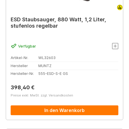
ESD Staubsauger, 880 Watt, 1,2 Liter,
stufenlos regelbar
Verfügbar
Artikel-Nr.
WL32603
Hersteller
MUNTZ
Hersteller-Nr.
555-ESD-S-E GS
Regulärer Preis:
398,40 €
Preise exkl. MwSt. zzgl. Versandkosten
In den Warenkorb