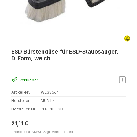
ESD Bürstendüse für ESD-Staubsauger,
D-Form, weich
Verfügbar
Artikel-Nr.
WL38564
Hersteller
MUNTZ
Hersteller-Nr.
PHU-13 ESD
Regulärer Preis:
21,11 €
Preise exkl. MwSt. zzgl. Versandkosten