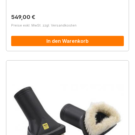
Regulärer Preis:
549,00 €
Preise exkl. MwSt. zzgl. Versandkosten
In den Warenkorb