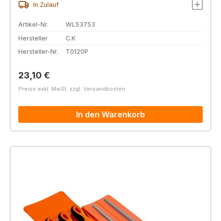
In Zulauf
Artikel-Nr.
WL53753
Hersteller
C.K
Hersteller-Nr.
T0120P
Regulärer Preis:
23,10 €
Preise exkl. MwSt. zzgl. Versandkosten
In den Warenkorb