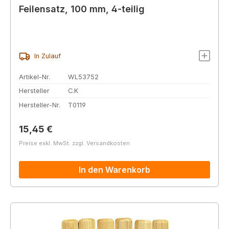
Feilensatz, 100 mm, 4-teilig
In Zulauf
Artikel-Nr.
WL53752
Hersteller
C.K
Hersteller-Nr.
T0119
Regulärer Preis:
15,45 €
Preise exkl. MwSt. zzgl. Versandkosten
In den Warenkorb