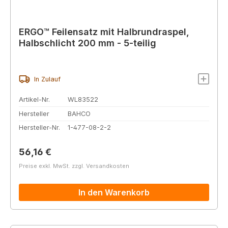
ERGO™ Feilensatz mit Halbrundraspel,
Halbschlicht 200 mm - 5-teilig
In Zulauf
Artikel-Nr.
WL83522
Hersteller
BAHCO
Hersteller-Nr.
1-477-08-2-2
Regulärer Preis:
56,16 €
Preise exkl. MwSt. zzgl. Versandkosten
In den Warenkorb