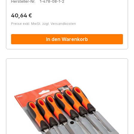
Hersteller-Nr.
1-478-08-1-2
Regulärer Preis:
40,64 €
Preise exkl. MwSt. zzgl. Versandkosten
In den Warenkorb