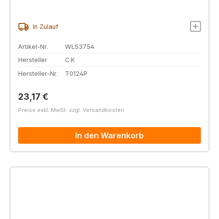
In Zulauf
Artikel-Nr.
WL53754
Hersteller
C.K
Hersteller-Nr.
T0124P
Regulärer Preis:
23,17 €
Preise exkl. MwSt. zzgl. Versandkosten
In den Warenkorb