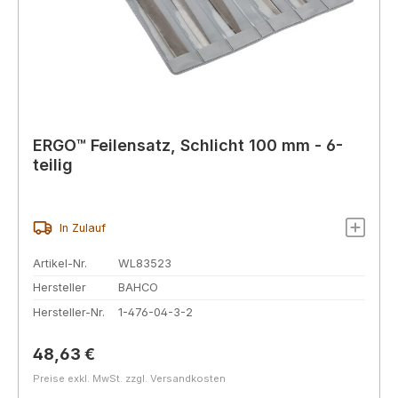
ERGO™ Feilensatz, Schlicht 100 mm - 6-
teilig
In Zulauf
Artikel-Nr.
WL83523
Hersteller
BAHCO
Hersteller-Nr.
1-476-04-3-2
Regulärer Preis:
48,63 €
Preise exkl. MwSt. zzgl. Versandkosten