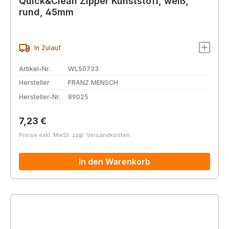
Quick&Clean Zipper Kunststoff, weiß,
rund, 45mm
In Zulauf
Artikel-Nr.
WL50733
Hersteller
FRANZ MENSCH
Hersteller-Nr.
89025
Regulärer Preis:
7,23 €
Preise exkl. MwSt. zzgl. Versandkosten
In den Warenkorb