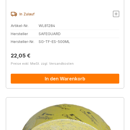
In Zulauf
Artikel-Nr.
WL81284
Hersteller
SAFEGUARD
Hersteller-Nr.
SG-TF-ES-500ML
Regulärer Preis:
22,05 €
Preise exkl. MwSt. zzgl. Versandkosten
In den Warenkorb