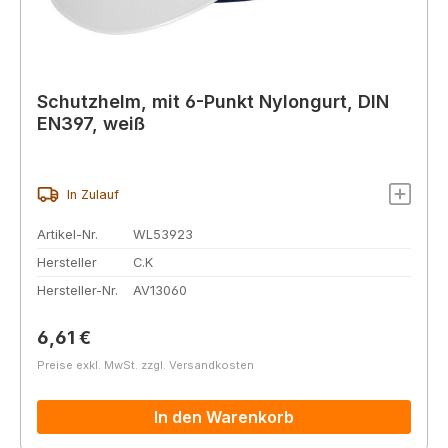
Schutzhelm, mit 6-Punkt Nylongurt, DIN
EN397, weiß
In Zulauf
Artikel-Nr.
WL53923
Hersteller
C.K
Hersteller-Nr.
AV13060
Regulärer Preis:
6,61 €
Preise exkl. MwSt. zzgl. Versandkosten
In den Warenkorb