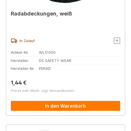
Radabdeckungen, weiß
In Zulauf
Artikel-Nr.
WL51350
Hersteller
DS SAFETY WEAR
Hersteller-Nr.
PERAD
Regulärer Preis:
1,44 €
Preise exkl. MwSt. zzgl. Versandkosten
In den Warenkorb