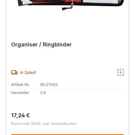
Organiser / Ringbinder
In Zulauf
Artikel-Nr.
WL27404
Hersteller
C.K
Regulärer Preis:
17,24 €
Preise exkl. MwSt. zzgl. Versandkosten