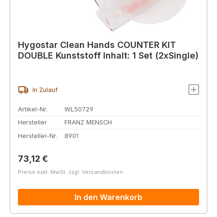
Hygostar Clean Hands COUNTER KIT
DOUBLE Kunststoff Inhalt: 1 Set (2xSingle)
In Zulauf
Artikel-Nr.
WL50729
Hersteller
FRANZ MENSCH
Hersteller-Nr.
8901
Regulärer Preis:
73,12 €
Preise exkl. MwSt. zzgl. Versandkosten
In den Warenkorb