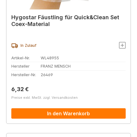
Hygostar Fäustling für Quick&Clean Set
Coex-Material
In Zulauf
Artikel-Nr.
WL48955
Hersteller
FRANZ MENSCH
Hersteller-Nr.
26469
Regulärer Preis:
6,32 €
Preise exkl. MwSt. zzgl. Versandkosten
In den Warenkorb