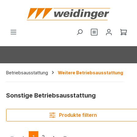
alt springen
Du hast 0 Produ
Ware
Betriebsausstattung
Weitere Betriebsausstattung
Sonstige Betriebsausstattung
Produkte filtern
Seite
Seite