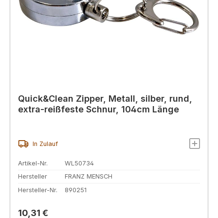
Quick&Clean Zipper, Metall, silber, rund,
extra-reißfeste Schnur, 104cm Länge
In Zulauf
Artikel-Nr.
WL50734
Hersteller
FRANZ MENSCH
Hersteller-Nr.
890251
Regulärer Preis:
10,31 €