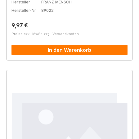
Hersteller
FRANZ MENSCH
Hersteller-Nr.
89022
Regulärer Preis:
9,97 €
Preise exkl. MwSt. zzgl. Versandkosten
In den Warenkorb