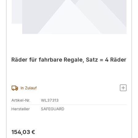
Räder für fahrbare Regale, Satz = 4 Räder
In Zulauf
Artikel-Nr.
WL37313
Hersteller
SAFEGUARD
Regulärer Preis:
154,03 €