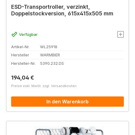
ESD-Transportroller, verzinkt,
Doppelstockversion, 615x415x505 mm
Verfügbar
Artikel-Nr.
WL25918
Hersteller
WARMBIER
Hersteller-Nr.
5390.232.DS
Regulärer Preis:
194,04 €
Preise exkl. MwSt. zzgl. Versandkosten
In den Warenkorb