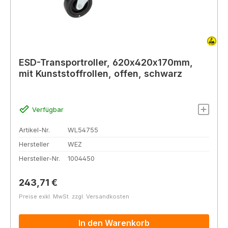
ESD-Transportroller, 620x420x170mm,
mit Kunststoffrollen, offen, schwarz
Verfügbar
Artikel-Nr.
WL54755
Hersteller
WEZ
Hersteller-Nr.
1004450
Regulärer Preis:
243,71 €
Preise exkl. MwSt. zzgl. Versandkosten
In den Warenkorb