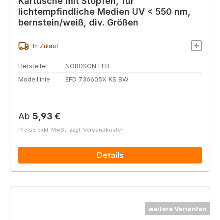
Kartusche mit Stopfen, für
lichtempfindliche Medien UV < 550 nm,
bernstein/weiß, div. Größen
In Zulauf
Hersteller
NORDSON EFD
Modelllinie
EFD 736605X KS BW
Regulärer Preis:
Ab
5,93 €
Preise exkl. MwSt. zzgl. Versandkosten
Details
weitere Varianten