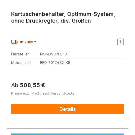
Kartuschenbehälter, Optimum-System,
ohne Druckregler, div. Größen
In Zulauf
Hersteller
NORDSON EFD
Modelllinie
EFD 701243X KB
Regulärer Preis:
Ab
508,55 €
Preise exkl. MwSt. zzgl. Versandkosten
Details