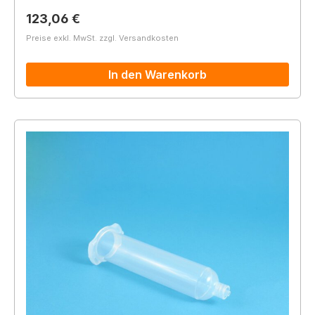
Regulärer Preis:
123,06 €
Preise exkl. MwSt. zzgl. Versandkosten
In den Warenkorb