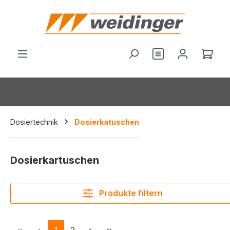
alt springen
Du hast 0 Produ
Ware
Dosiertechnik
Dosierkatuschen
Dosierkartuschen
Produkte filtern
Seite
Seite