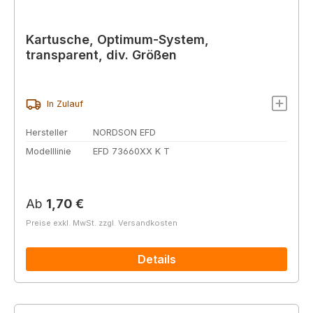
Kartusche, Optimum-System,
transparent, div. Größen
In Zulauf
Hersteller
NORDSON EFD
Modelllinie
EFD 73660XX K T
Regulärer Preis:
Ab
1,70 €
Preise exkl. MwSt. zzgl. Versandkosten
Details