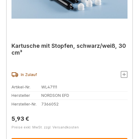
Kartusche mit Stopfen, schwarz/weiß, 30
cm³
In Zulauf
Artikel-Nr.
WL47111
Hersteller
NORDSON EFD
Hersteller-Nr.
7366052
Regulärer Preis:
5,93 €
Preise exkl. MwSt. zzgl. Versandkosten