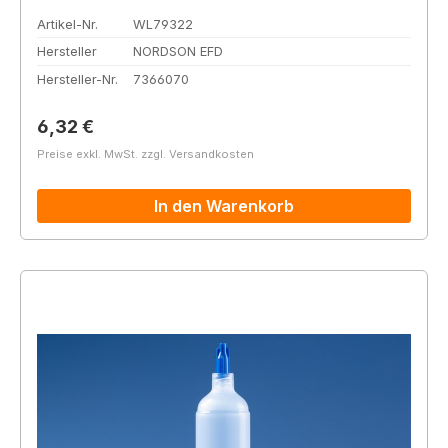
Artikel-Nr.
WL79322
Hersteller
NORDSON EFD
Hersteller-Nr.
7366070
Regulärer Preis:
6,32 €
Preise exkl. MwSt. zzgl. Versandkosten
In den Warenkorb