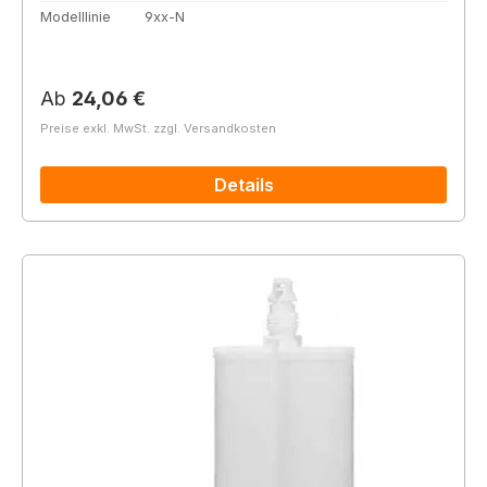
Modelllinie
9xx-N
Regulärer Preis:
Ab
24,06 €
Preise exkl. MwSt. zzgl. Versandkosten
Details