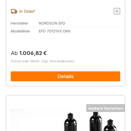
In Zulauf
Hersteller
NORDSON EFD
Modelllinie
EFD 70121XX DKK
Regulärer Preis:
Ab
1.006,82 €
Preise exkl. MwSt. zzgl. Versandkosten
Details
weitere Varianten