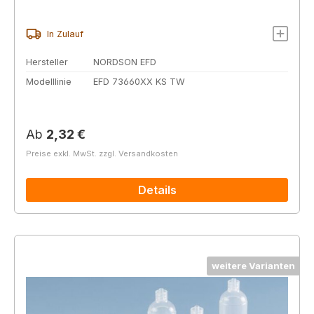
In Zulauf
Hersteller
NORDSON EFD
Modelllinie
EFD 73660XX KS TW
Regulärer Preis:
Ab
2,32 €
Preise exkl. MwSt. zzgl. Versandkosten
Details
weitere Varianten