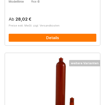
Modelllinie
9xx-B
Regulärer Preis:
Ab
28,02 €
Preise exkl. MwSt. zzgl. Versandkosten
Details
weitere Varianten