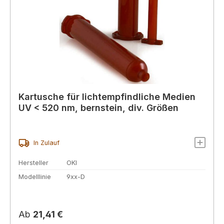
Kartusche für lichtempfindliche Medien
UV < 520 nm, bernstein, div. Größen
In Zulauf
Hersteller
OKI
Modelllinie
9xx-D
Regulärer Preis:
Ab
21,41 €