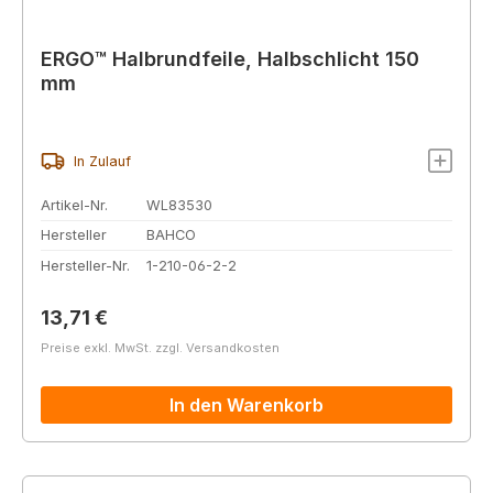
ERGO™ Halbrundfeile, Halbschlicht 150
mm
In Zulauf
Artikel-Nr.
WL83530
Hersteller
BAHCO
Hersteller-Nr.
1-210-06-2-2
Regulärer Preis:
13,71 €
Preise exkl. MwSt. zzgl. Versandkosten
In den Warenkorb