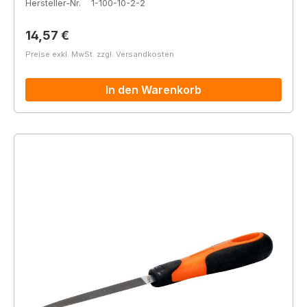
Hersteller-Nr.
1-100-10-2-2
Regulärer Preis:
14,57 €
Preise exkl. MwSt. zzgl. Versandkosten
In den Warenkorb