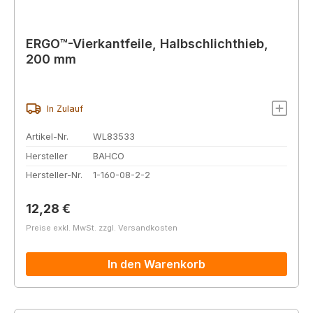
ERGO™-Vierkantfeile, Halbschlichthieb,
200 mm
In Zulauf
Artikel-Nr.
WL83533
Hersteller
BAHCO
Hersteller-Nr.
1-160-08-2-2
Regulärer Preis:
12,28 €
Preise exkl. MwSt. zzgl. Versandkosten
In den Warenkorb