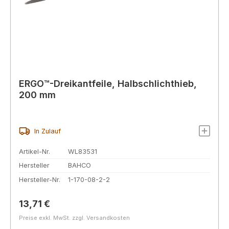
ERGO™-Dreikantfeile, Halbschlichthieb,
200 mm
In Zulauf
Artikel-Nr.
WL83531
Hersteller
BAHCO
Hersteller-Nr.
1-170-08-2-2
Regulärer Preis:
13,71 €
Preise exkl. MwSt. zzgl. Versandkosten