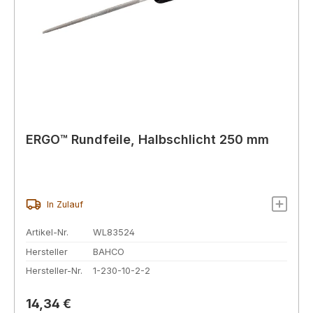
ERGO™ Rundfeile, Halbschlicht 250 mm
In Zulauf
Artikel-Nr.
WL83524
Hersteller
BAHCO
Hersteller-Nr.
1-230-10-2-2
Regulärer Preis:
14,34 €