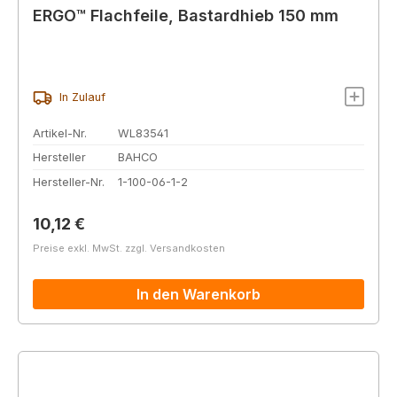
ERGO™ Flachfeile, Bastardhieb 150 mm
In Zulauf
Artikel-Nr.
WL83541
Hersteller
BAHCO
Hersteller-Nr.
1-100-06-1-2
Regulärer Preis:
10,12 €
Preise exkl. MwSt. zzgl. Versandkosten
In den Warenkorb