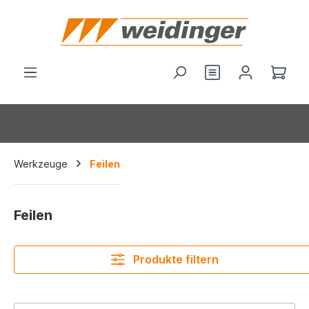
alt springen
Du hast 0 Produ
Ware
Werkzeuge
Feilen
Feilen
Produkte filtern