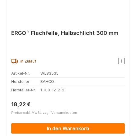
ERGO™ Flachfeile, Halbschlicht 300 mm
In Zulauf
Artikel-Nr.
WL83535
Hersteller
BAHCO
Hersteller-Nr.
1-100-12-2-2
Regulärer Preis:
18,22 €
Preise exkl. MwSt. zzgl. Versandkosten
In den Warenkorb