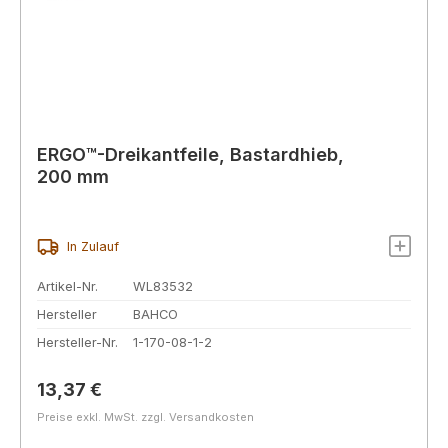
ERGO™-Dreikantfeile, Bastardhieb,
200 mm
In Zulauf
Artikel-Nr.
WL83532
Hersteller
BAHCO
Hersteller-Nr.
1-170-08-1-2
Regulärer Preis:
13,37 €
Preise exkl. MwSt. zzgl. Versandkosten