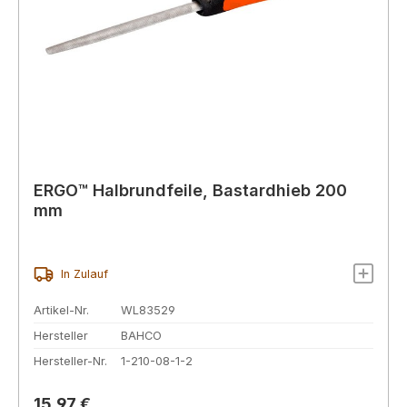
ERGO™ Halbrundfeile, Bastardhieb 200
mm
In Zulauf
Artikel-Nr.
WL83529
Hersteller
BAHCO
Hersteller-Nr.
1-210-08-1-2
Regulärer Preis:
15,97 €