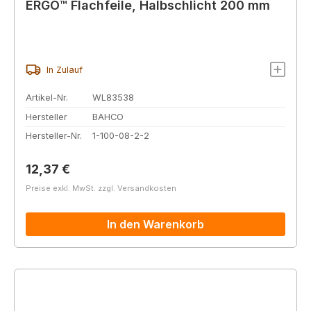
ERGO™ Flachfeile, Halbschlicht 200 mm
In Zulauf
Artikel-Nr.
WL83538
Hersteller
BAHCO
Hersteller-Nr.
1-100-08-2-2
Regulärer Preis:
12,37 €
Preise exkl. MwSt. zzgl. Versandkosten
In den Warenkorb