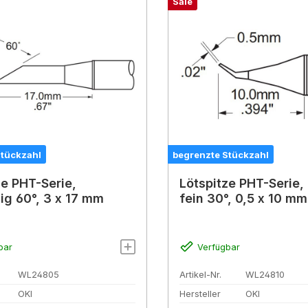
Sale
Stückzahl
begrenzte Stückzahl
ze PHT-Serie,
Lötspitze PHT-Serie,
ig 60°, 3 x 17 mm
fein 30°, 0,5 x 10 mm
bar
Verfügbar
WL24805
Artikel-Nr.
WL24810
OKI
Hersteller
OKI