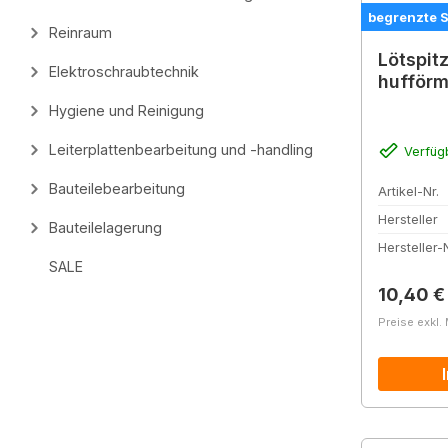
begrenzte 
Reinraum
Lötspit
Elektroschraubtechnik
hufförm
Hygiene und Reinigung
Leiterplattenbearbeitung und -handling
Verfüg
Bauteilebearbeitung
Artikel-Nr.
Hersteller
Bauteilelagerung
Hersteller-N
SALE
Reguläre
10,40 €
Preise exkl.