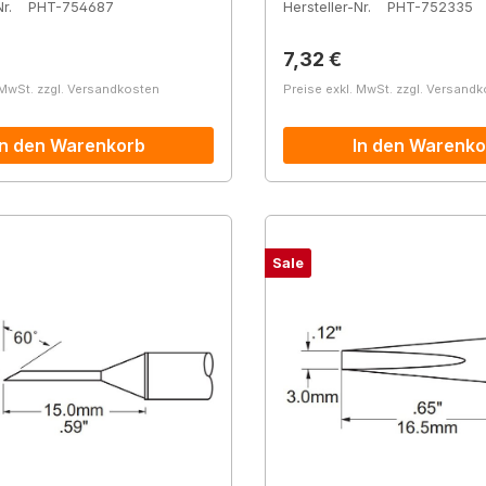
r.
PHT-754687
Hersteller-Nr.
PHT-752335
r Preis:
Regulärer Preis:
7,32 €
 MwSt. zzgl. Versandkosten
Preise exkl. MwSt. zzgl. Versand
In den Warenkorb
In den Warenko
Sale