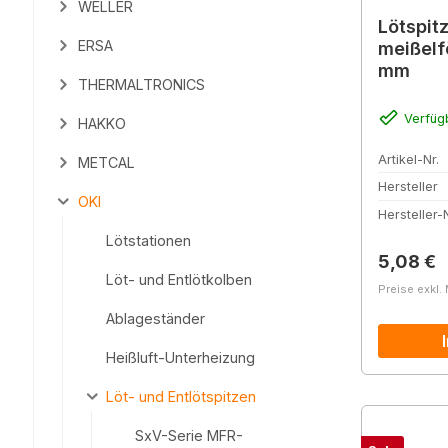
WELLER
Lötspit
ERSA
meißelfö
mm
THERMALTRONICS
Verfüg
HAKKO
Artikel-Nr.
METCAL
Hersteller
OKI
Hersteller-N
Lötstationen
Reguläre
5,08 €
Löt- und Entlötkolben
Preise exkl.
Ablageständer
Heißluft-Unterheizung
Löt- und Entlötspitzen
SxV-Serie MFR-