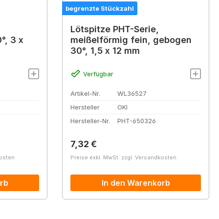
begrenzte Stückzahl
Lötspitze PHT-Serie,
°, 3 x
meißelförmig fein, gebogen
30°, 1,5 x 12 mm
Verfügbar
Artikel-Nr.
WL36527
Hersteller
OKI
Hersteller-Nr.
PHT-650326
Regulärer Preis:
7,32 €
kosten
Preise exkl. MwSt. zzgl. Versandkosten
rb
In den Warenkorb