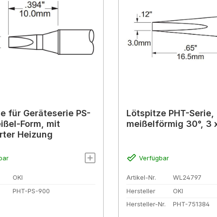
ze für Geräteserie PS-
Lötspitze PHT-Serie,
ißel-Form, mit
meißelförmig 30°, 3
erter Heizung
bar
Verfügbar
OKI
Artikel-Nr.
WL24797
PHT-PS-900
Hersteller
OKI
Hersteller-Nr.
PHT-751384