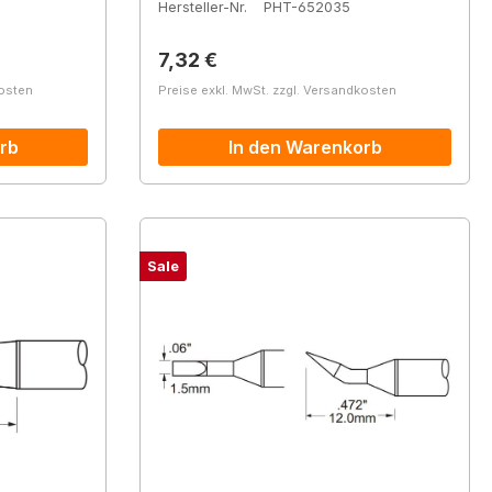
Hersteller-Nr.
PHT-652035
Regulärer Preis:
7,32 €
kosten
Preise exkl. MwSt. zzgl. Versandkosten
rb
In den Warenkorb
Sale