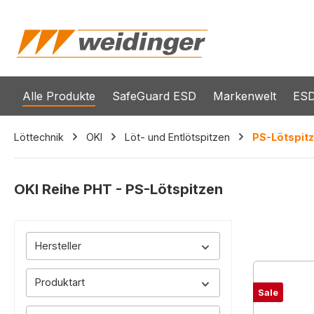
springen
Zur Hauptnavigation springen
Alle Produkte
SafeGuard ESD
Markenwelt
ESD
Löttechnik
OKI
Löt- und Entlötspitzen
PS-Lötspit
OKI Reihe PHT - PS-Lötspitzen
Hersteller
Produktart
Sale