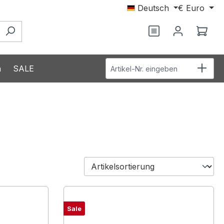
Deutsch
€
Euro
Du hast 0 Produ
Ware
Artikel-Nr. eingeben
n
SALE
Sale