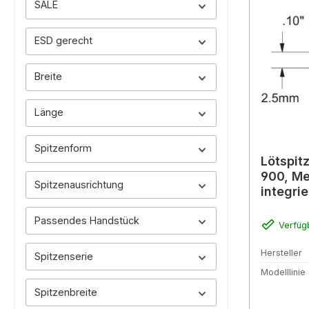
SALE
ESD gerecht
Breite
Länge
Spitzenform
Lötspit
900, Me
Spitzenausrichtung
integri
Passendes Handstück
Verfüg
Hersteller
Spitzenserie
Modelllinie
Spitzenbreite