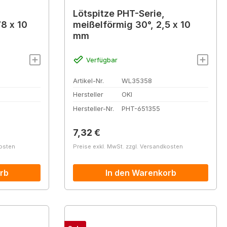
Lötspitze PHT-Serie,
78 x 10
meißelförmig 30°, 2,5 x 10
mm
Verfügbar
Artikel-Nr.
WL35358
Hersteller
OKI
Hersteller-Nr.
PHT-651355
Regulärer Preis:
7,32 €
kosten
Preise exkl. MwSt. zzgl. Versandkosten
rb
In den Warenkorb