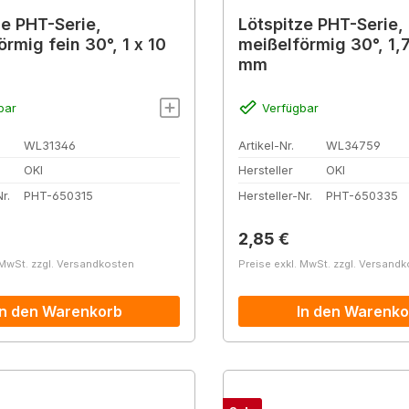
ze PHT-Serie,
Lötspitze PHT-Serie,
rmig fein 30°, 1 x 10
meißelförmig 30°, 1,
mm
bar
Verfügbar
WL31346
Artikel-Nr.
WL34759
OKI
Hersteller
OKI
r.
PHT-650315
Hersteller-Nr.
PHT-650335
r Preis:
Regulärer Preis:
2,85 €
 MwSt. zzgl. Versandkosten
Preise exkl. MwSt. zzgl. Versand
In den Warenkorb
In den Warenko