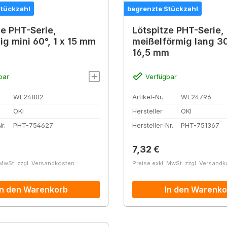
Stückzahl
begrenzte Stückzahl
ze PHT-Serie,
Lötspitze PHT-Serie,
ig mini 60°, 1 x 15 mm
meißelförmig lang 30
16,5 mm
bar
Verfügbar
WL24802
Artikel-Nr.
WL24796
OKI
Hersteller
OKI
r.
PHT-754627
Hersteller-Nr.
PHT-751367
r Preis:
Regulärer Preis:
7,32 €
 MwSt. zzgl. Versandkosten
Preise exkl. MwSt. zzgl. Versand
In den Warenkorb
In den Warenko