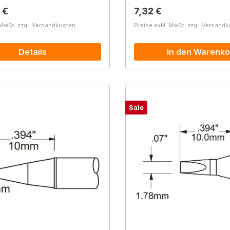
r Preis:
Regulärer Preis:
 €
7,32 €
 MwSt. zzgl. Versandkosten
Preise exkl. MwSt. zzgl. Versand
Details
In den Warenko
Sale