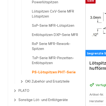
Sale
Powerlötspitzen
Lötspitzen CxV-Serie MFR
Lötspitzen
SxP-Serie MFR-Lötspitzen
Entlötspitzen DXP-Serie MFR
RxP Serie MFR-Rework-
Spitzen
begrenzte 
TxP-Serie MFR-Pinzetten-
Lötspit
Entlötspitzen
hufförm
PS-Lötspitzen PHT-Serie
OKI Zubehör und Ersatzteile
Verfüg
PLATO
Artikel-Nr.
Sonstige Löt- und Entlötgeräte
Hersteller