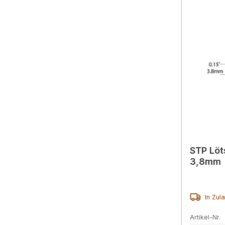
STP Löt
3,8mm
In Zul
Artikel-Nr.