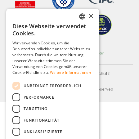
×
Diese Webseite verwendet
GERMAN
Cookies.
ENGLISH
Wir verwenden Cookies, um die
Benutzerfreundlichkeit unserer Website zu
FRENCH
verbessern. Durch die weitere Nutzung
ITALIAN
unserer Webseite stimmen Sie der
Verwendung von Cookies gemäß unserer
DUTCH
Cookie-Richtlinie zu.
Weitere Informationen
Impressum
AGB
Datenschutz
Versand und Zahlung
POLISH
UNBEDINGT ERFORDERLICH
© 2026 Weidinger GmbH, All Rights Reserved
PERFORMANCE
TARGETING
FUNKTIONALITÄT
UNKLASSIFIZIERTE