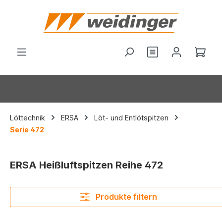
alt springen
Du hast 0 Produ
Ware
Löttechnik
ERSA
Löt- und Entlötspitzen
Serie 472
ERSA Heißluftspitzen Reihe 472
Produkte filtern