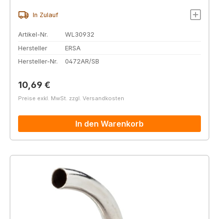
In Zulauf
Artikel-Nr.
WL30932
Hersteller
ERSA
Hersteller-Nr.
0472AR/SB
Regulärer Preis:
10,69 €
Preise exkl. MwSt. zzgl. Versandkosten
In den Warenkorb