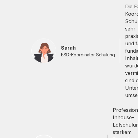
Die 
Koord
Schu
sehr
praxi
und f
Sarah
fundie
ESD-Koordinator Schulung
Inhal
wurde
vermi
sind 
Unte
umset
Profession
Inhouse-
Lötschulun
starkem