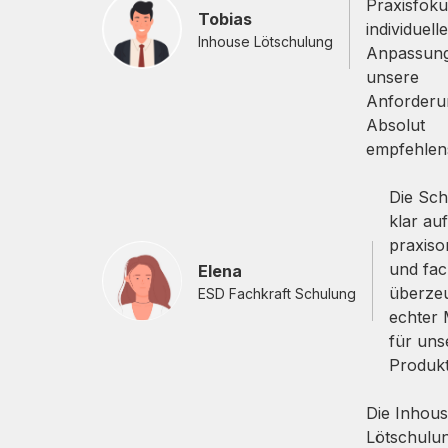
Praxisfok
Tobias
individuelle
Inhouse Lötschulung
Anpassun
unsere
Anforderu
Absolut
empfehlen
Die Sc
klar au
praxisor
und fac
Elena
überzeu
ESD Fachkraft Schulung
echter
für uns
Produkt
Die Inhous
Lötschulu