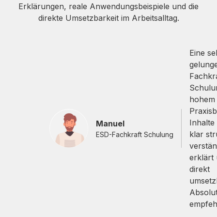
Erklärungen, reale Anwendungsbeispiele und die
direkte Umsetzbarkeit im Arbeitsalltag.
Eine se
gelung
Fachkra
Schulu
hohem
Praxisb
Inhalte
Manuel
klar str
ESD-Fachkraft Schulung
verstän
erklärt
direkt
umsetz
Absolu
empfeh