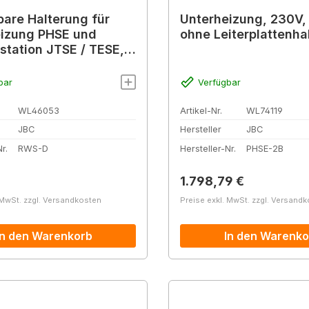
lbare Halterung für
Unterheizung, 230V,
izung PHSE und
ohne Leiterplattenha
tstation JTSE / TESE,
410 mm
bar
Verfügbar
WL46053
Artikel-Nr.
WL74119
JBC
Hersteller
JBC
r.
RWS-D
Hersteller-Nr.
PHSE-2B
r Preis:
Regulärer Preis:
1.798,79 €
 MwSt. zzgl. Versandkosten
Preise exkl. MwSt. zzgl. Versand
In den Warenkorb
In den Warenko