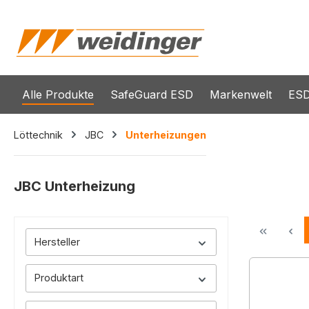
springen
Zur Hauptnavigation springen
Alle Produkte
SafeGuard ESD
Markenwelt
ESD
Löttechnik
JBC
Unterheizungen
JBC Unterheizung
Hersteller
Produktart