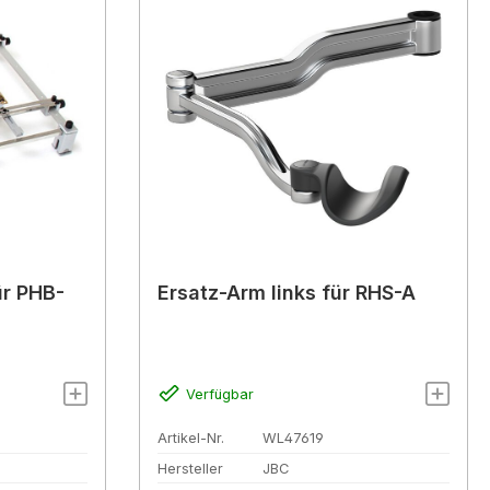
ür PHB-
Ersatz-Arm links für RHS-A
Verfügbar
Artikel-Nr.
WL47619
Hersteller
JBC