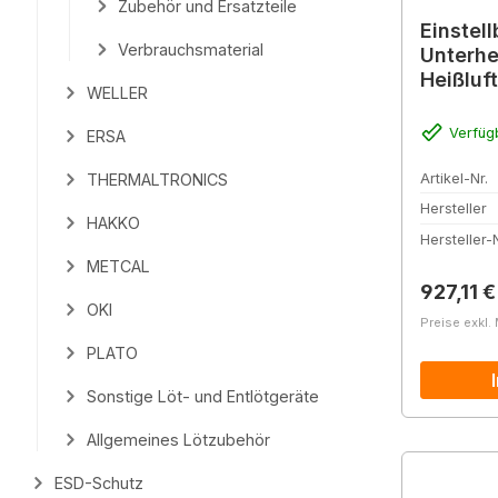
Zubehör und Ersatzteile
Einstel
Verbrauchsmaterial
Unterhe
Heißluf
WELLER
270 x 
Verfüg
ERSA
Artikel-Nr.
THERMALTRONICS
Hersteller
HAKKO
Hersteller-N
METCAL
Reguläre
927,11 €
OKI
Preise exkl.
PLATO
Sonstige Löt- und Entlötgeräte
Allgemeines Lötzubehör
ESD-Schutz