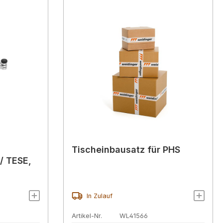
Tischeinbausatz für PHS
 / TESE,
In Zulauf
Artikel-Nr.
WL41566