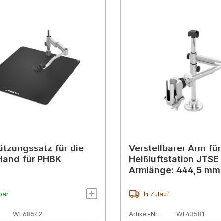
ützungssatz für die
Verstellbarer Arm für
Hand für PHBK
Heißluftstation JTSE
Armlänge: 444,5 mm
bar
In Zulauf
WL68542
Artikel-Nr.
WL43581