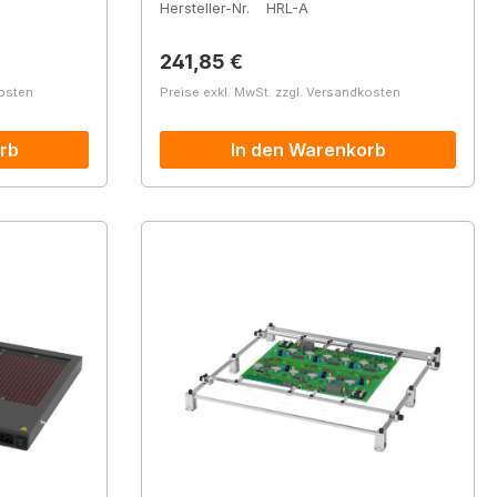
Hersteller-Nr.
HRL-A
Regulärer Preis:
241,85 €
kosten
Preise exkl. MwSt. zzgl. Versandkosten
rb
In den Warenkorb