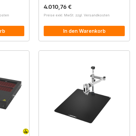
Regulärer Preis:
4.010,76 €
kosten
Preise exkl. MwSt. zzgl. Versandkosten
rb
In den Warenkorb