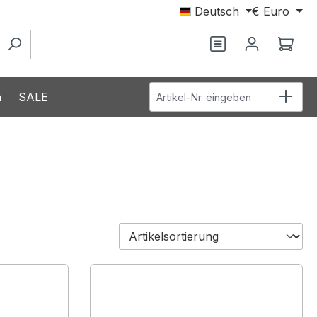
Deutsch
€
Euro
Du hast 0 Produ
Ware
Artikel-Nr. eingeben
n
SALE