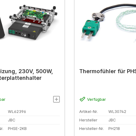
izung, 230V, 500W,
Thermofühler für PH
iterplattenhalter
bar
Verfügbar
WL62396
Artikel-Nr.
WL30742
JBC
Hersteller
JBC
r.
PHSE-2KB
Hersteller-Nr.
PH218