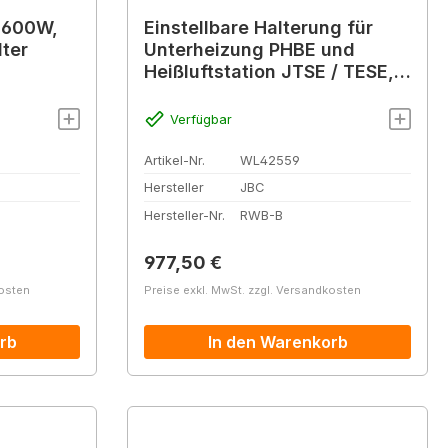
 600W,
Einstellbare Halterung für
lter
Unterheizung PHBE und
Heißluftstation JTSE / TESE,
480 x 550 mm
Verfügbar
Artikel-Nr.
WL42559
Hersteller
JBC
Hersteller-Nr.
RWB-B
Regulärer Preis:
977,50 €
kosten
Preise exkl. MwSt. zzgl. Versandkosten
rb
In den Warenkorb