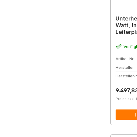
Unterhe
Watt, in
Leiterp
Verfüg
Artikel-Nr.
Hersteller
Hersteller-N
Reguläre
9.497,8
Preise exkl.