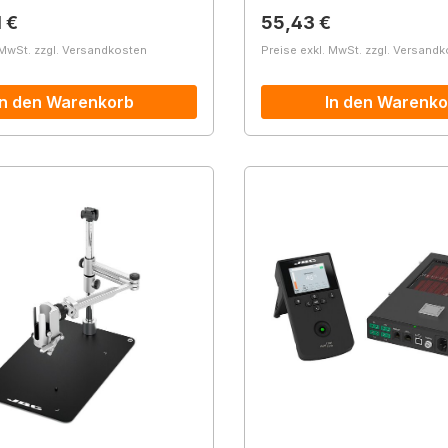
r Preis:
Regulärer Preis:
1 €
55,43 €
 MwSt. zzgl. Versandkosten
Preise exkl. MwSt. zzgl. Versand
In den Warenkorb
In den Warenko