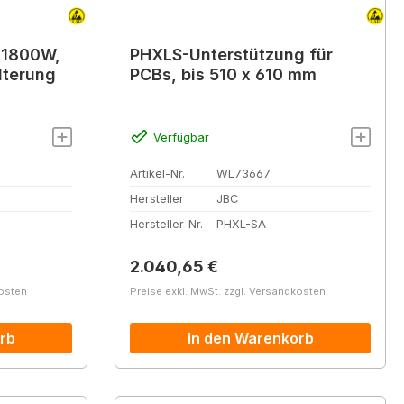
 1800W,
PHXLS-Unterstützung für
lterung
PCBs, bis 510 x 610 mm
Verfügbar
Artikel-Nr.
WL73667
Hersteller
JBC
Hersteller-Nr.
PHXL-SA
Regulärer Preis:
2.040,65 €
kosten
Preise exkl. MwSt. zzgl. Versandkosten
rb
In den Warenkorb