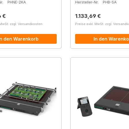
r.
PHNE-2KA
Hersteller-Nr.
PHB-SA
r Preis:
Regulärer Preis:
6 €
1.133,69 €
 MwSt. zzgl. Versandkosten
Preise exkl. MwSt. zzgl. Versand
In den Warenkorb
In den Warenko