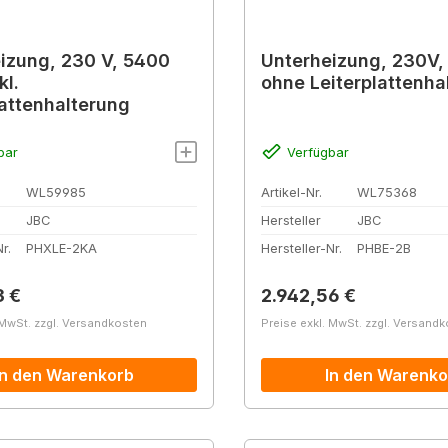
izung, 230 V, 5400
Unterheizung, 230V,
kl.
ohne Leiterplattenha
lattenhalterung
bar
Verfügbar
WL59985
Artikel-Nr.
WL75368
JBC
Hersteller
JBC
r.
PHXLE-2KA
Hersteller-Nr.
PHBE-2B
r Preis:
Regulärer Preis:
3 €
2.942,56 €
 MwSt. zzgl. Versandkosten
Preise exkl. MwSt. zzgl. Versand
In den Warenkorb
In den Warenko