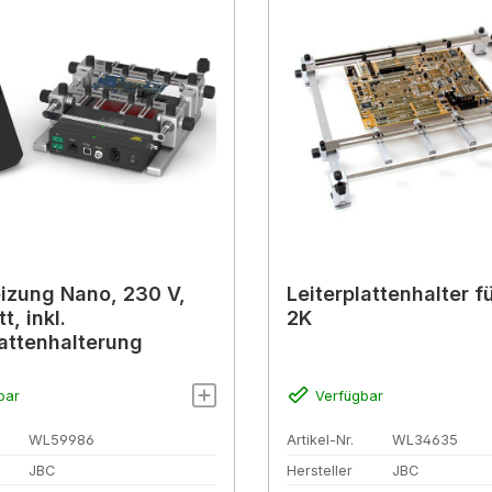
izung Nano, 230 V,
Leiterplattenhalter f
, inkl.
2K
lattenhalterung
bar
Verfügbar
WL59986
Artikel-Nr.
WL34635
JBC
Hersteller
JBC