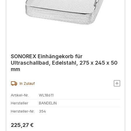
SONOREX Einhängekorb für
Ultraschallbad, Edelstahl, 275 x 245 x 50
mm
In Zulauf
Artikel-Nr.
WL18611
Hersteller
BANDELIN
Hersteller-Nr.
354
Regulärer Preis:
225,27 €