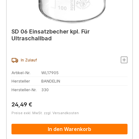
SD 06 Einsatzbecher kpl. Für
Ultraschallbad
In Zulauf
Artikel-Nr.
WL17905
Hersteller
BANDELIN
Hersteller-Nr.
330
Regulärer Preis:
24,49 €
Preise exkl. MwSt. zzgl. Versandkosten
In den Warenkorb