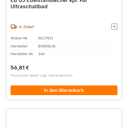
EB 05 Edelstahlbecher kpl. Für
Ultraschallbad
In Zulauf
Artikel-Nr.
WL17821
Hersteller
BANDELIN
Hersteller-Nr.
340
Regulärer Preis:
56,81 €
Preise exkl. MwSt. zzgl. Versandkosten
In den Warenkorb