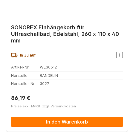
SONOREX Einhängekorb für
Ultraschallbad, Edelstahl, 260 x 110 x 40
mm
In Zulauf
Artikel-Nr.
WL30512
Hersteller
BANDELIN
Hersteller-Nr.
3027
Regulärer Preis:
86,19 €
Preise exkl. MwSt. zzgl. Versandkosten
In den Warenkorb