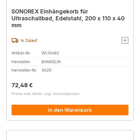
SONOREX Einhängekorb für
Ultraschallbad, Edelstahl, 200 x 110 x 40
mm
In Zulauf
Artikel-Nr.
WL10482
Hersteller
BANDELIN
Hersteller-Nr.
3025
Regulärer Preis:
72,48 €
Preise exkl. MwSt. zzgl. Versandkosten
In den Warenkorb