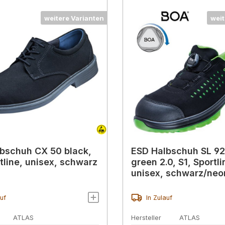
weitere Varianten
weit
bschuh CX 50 black,
ESD Halbschuh SL 9
rtline, unisex, schwarz
green 2.0, S1, Sportli
unisex, schwarz/neo
auf
In Zulauf
ATLAS
Hersteller
ATLAS