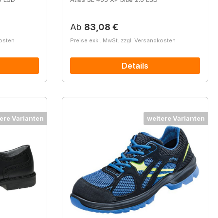
Regulärer Preis:
Ab
83,08 €
kosten
Preise exkl. MwSt. zzgl. Versandkosten
Details
ere Varianten
weitere Varianten