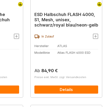
uhe
ESD Halbschuh FLASH 4000,
schuh
S1, Mesh, unisex,
schwarz/royal blau/neon-gelb
In Zulauf
Hersteller
ATLAS
Modelllinie
Atlas FLASH 4000 ESD
Regulärer Preis:
Ab
84,90 €
kosten
Preise exkl. MwSt. zzgl. Versandkosten
Details