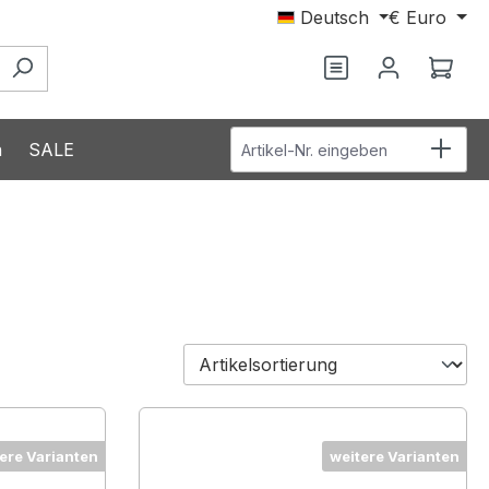
Deutsch
€
Euro
Du hast 0 Produ
Ware
Artikel-Nr. eingeben
n
SALE
ere Varianten
weitere Varianten