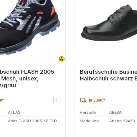
lbschuh FLASH 2005
Berufsschuhe Busin
, Mesh, unisex,
Halbschuh schwarz 
z/grau
auf
In Zulauf
ATLAS
Hersteller
ABEBA
Atlas FLASH 2005 XP ESD
Modelllinie
Abeba 32450