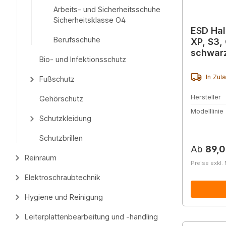
Arbeits- und Sicherheitsschuhe
Sicherheitsklasse O4
ESD Ha
Berufsschuhe
XP, S3,
schwar
Bio- und Infektionsschutz
In Zul
Fußschutz
Hersteller
Gehörschutz
Modelllinie
Schutzkleidung
Schutzbrillen
Reguläre
Ab
89,0
Reinraum
Preise exkl.
Elektroschraubtechnik
Hygiene und Reinigung
Leiterplattenbearbeitung und -handling