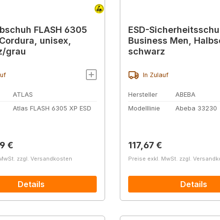
lbschuh FLASH 6305
ESD-Sicherheitssch
 Cordura, unisex,
Business Men, Halb
z/grau
schwarz
auf
In Zulauf
ATLAS
Hersteller
ABEBA
Atlas FLASH 6305 XP ESD
Modelllinie
Abeba 33230
r Preis:
Regulärer Preis:
9 €
117,67 €
 MwSt. zzgl. Versandkosten
Preise exkl. MwSt. zzgl. Versand
Details
Details