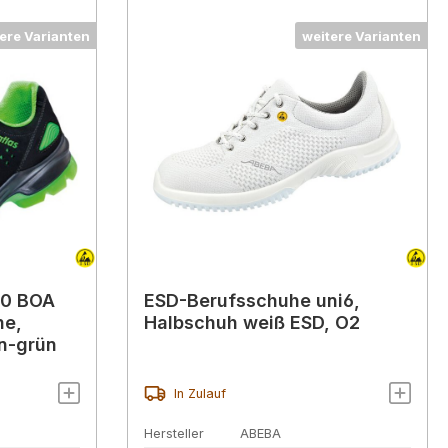
ere Varianten
weitere Varianten
20 BOA
ESD-Berufsschuhe uni6,
ne,
Halbschuh weiß ESD, O2
n-grün
In Zulauf
Hersteller
ABEBA