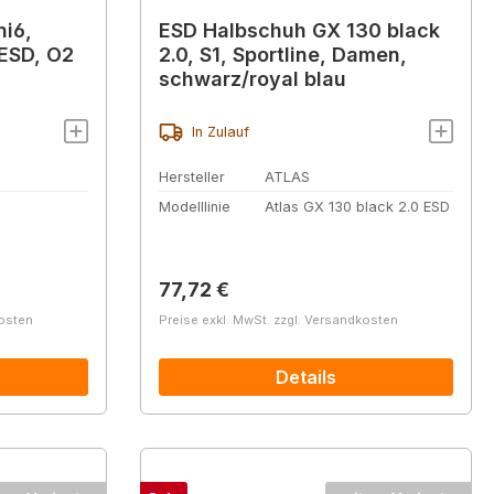
i6,
ESD Halbschuh GX 130 black
 ESD, O2
2.0, S1, Sportline, Damen,
schwarz/royal blau
In Zulauf
Hersteller
ATLAS
Modelllinie
Atlas GX 130 black 2.0 ESD
Regulärer Preis:
77,72 €
kosten
Preise exkl. MwSt. zzgl. Versandkosten
Details