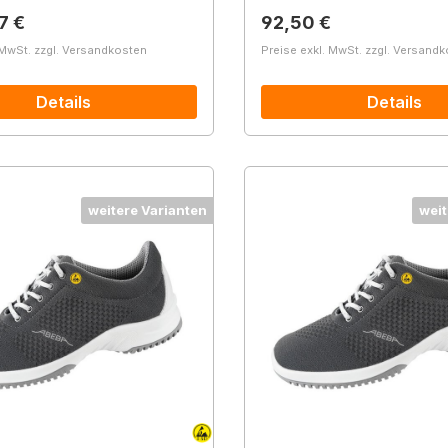
r Preis:
Regulärer Preis:
7 €
92,50 €
 MwSt. zzgl. Versandkosten
Preise exkl. MwSt. zzgl. Versand
Details
Details
weitere Varianten
weit