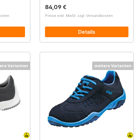
Regulärer Preis:
84,09 €
kosten
Preise exkl. MwSt. zzgl. Versandkosten
Details
ere Varianten
weitere Varianten