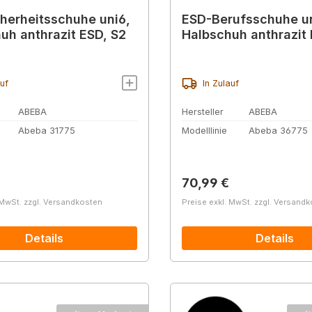
herheitsschuhe uni6,
ESD-Berufsschuhe un
uh anthrazit ESD, S2
Halbschuh anthrazit
auf
In Zulauf
ABEBA
Hersteller
ABEBA
Abeba 31775
Modelllinie
Abeba 36775
r Preis:
Regulärer Preis:
70,99 €
 MwSt. zzgl. Versandkosten
Preise exkl. MwSt. zzgl. Versand
Details
Details