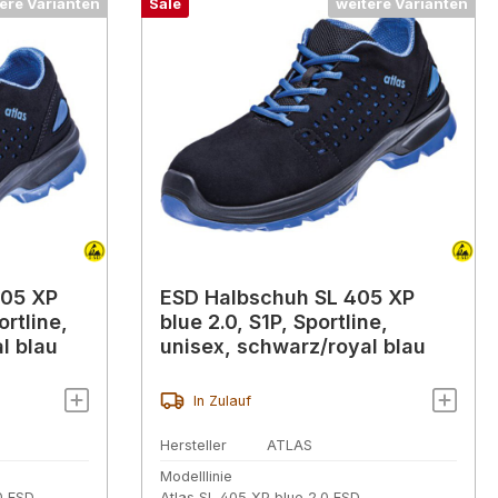
ere Varianten
Sale
weitere Varianten
405 XP
ESD Halbschuh SL 405 XP
ortline,
blue 2.0, S1P, Sportline,
l blau
unisex, schwarz/royal blau
In Zulauf
Hersteller
ATLAS
Modelllinie
0 ESD
Atlas SL 405 XP blue 2.0 ESD