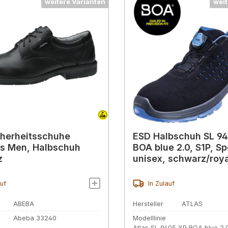
weitere Varianten
weit
herheitsschuhe
ESD Halbschuh SL 9
s Men, Halbschuh
BOA blue 2.0, S1P, Sp
z
unisex, schwarz/roya
auf
In Zulauf
ABEBA
Hersteller
ATLAS
Abeba 33240
Modelllinie
Atlas SL 9405 XP BOA blue 2.