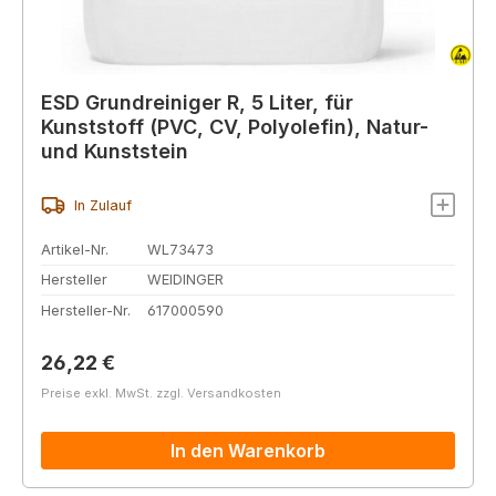
ESD Grundreiniger R, 5 Liter, für
Kunststoff (PVC, CV, Polyolefin), Natur-
und Kunststein
In Zulauf
Artikel-Nr.
WL73473
Hersteller
WEIDINGER
Hersteller-Nr.
617000590
Regulärer Preis:
26,22 €
Preise exkl. MwSt. zzgl. Versandkosten
In den Warenkorb