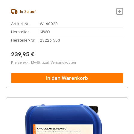
In Zulauf
Artikel-Nr.
WL60020
Hersteller
KIWO
Hersteller-Nr.
23226 553
Regulärer Preis:
239,95 €
Preise exkl. MwSt. zzgl. Versandkosten
In den Warenkorb