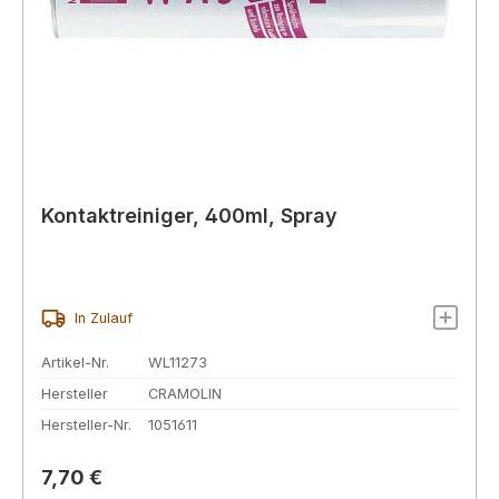
Kontaktreiniger, 400ml, Spray
In Zulauf
Artikel-Nr.
WL11273
Hersteller
CRAMOLIN
Hersteller-Nr.
1051611
Regulärer Preis:
7,70 €