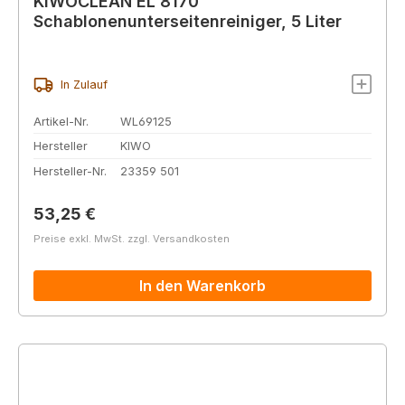
KIWOCLEAN EL 8170
Schablonenunterseitenreiniger, 5 Liter
In Zulauf
Artikel-Nr.
WL69125
Hersteller
KIWO
Hersteller-Nr.
23359 501
Regulärer Preis:
53,25 €
Preise exkl. MwSt. zzgl. Versandkosten
In den Warenkorb