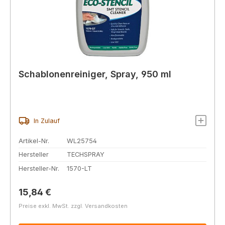
Schablonenreiniger, Spray, 950 ml
In Zulauf
Artikel-Nr.
WL25754
Hersteller
TECHSPRAY
Hersteller-Nr.
1570-LT
Regulärer Preis:
15,84 €
Preise exkl. MwSt. zzgl. Versandkosten