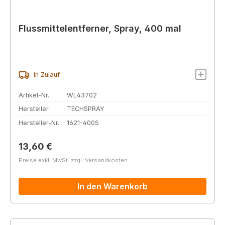
Flussmittelentferner, Spray, 400 mal
In Zulauf
Artikel-Nr.
WL43702
Hersteller
TECHSPRAY
Hersteller-Nr.
1621-400S
Regulärer Preis:
13,60 €
Preise exkl. MwSt. zzgl. Versandkosten
In den Warenkorb