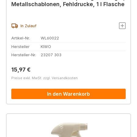
Metallschablonen, Fehldrucke, 1 l Flasche
In Zulauf
Artikel-Nr.
WL60022
Hersteller
KIWO
Hersteller-Nr.
23207 303
Regulärer Preis:
15,97 €
Preise exkl. MwSt. zzgl. Versandkosten
In den Warenkorb