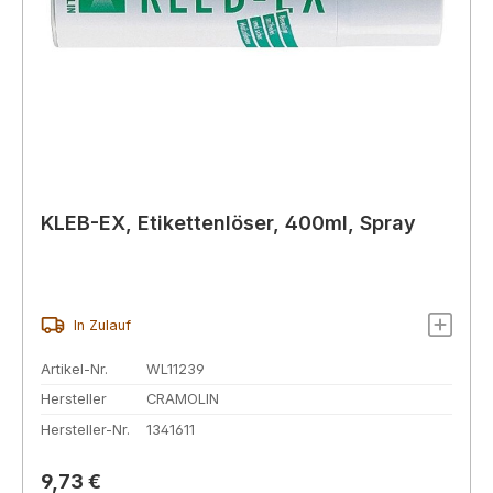
KLEB-EX, Etikettenlöser, 400ml, Spray
In Zulauf
Artikel-Nr.
WL11239
Hersteller
CRAMOLIN
Hersteller-Nr.
1341611
Regulärer Preis:
9,73 €