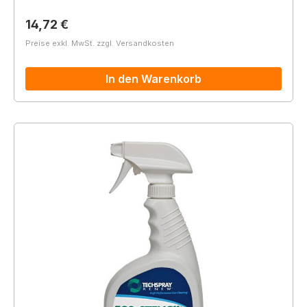
Regulärer Preis:
14,72 €
Preise exkl. MwSt. zzgl. Versandkosten
In den Warenkorb