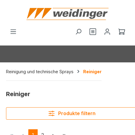
alt springen
Du hast 0 Produ
Ware
Reinigung und technische Sprays
Reiniger
Reiniger
Produkte filtern
Seite
Seite