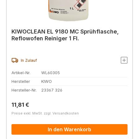
KIWOCLEAN EL 9180 MC Sprühflasche,
Reflowofen Reiniger 1 Fl.
In Zulauf
Artikel-Nr.
WL60305
Hersteller
KIWO
Hersteller-Nr.
23367 326
Regulärer Preis:
11,81 €
Preise exkl. MwSt. zzgl. Versandkosten
In den Warenkorb