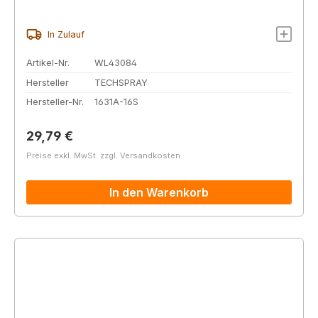
In Zulauf
Artikel-Nr.
WL43084
Hersteller
TECHSPRAY
Hersteller-Nr.
1631A-16S
Regulärer Preis:
29,79 €
Preise exkl. MwSt. zzgl. Versandkosten
In den Warenkorb