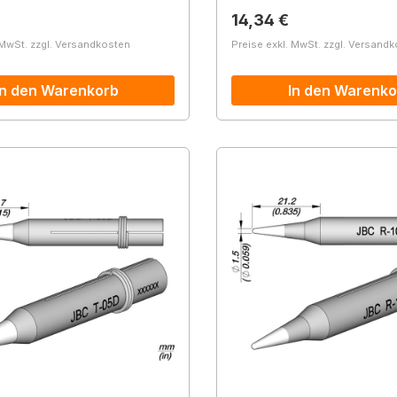
r Preis:
Regulärer Preis:
14,34 €
 MwSt. zzgl. Versandkosten
Preise exkl. MwSt. zzgl. Versand
In den Warenkorb
In den Warenko