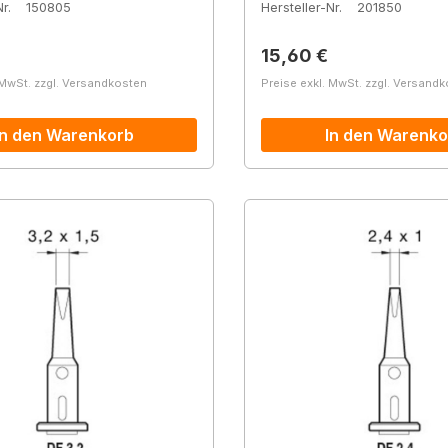
r.
150805
Hersteller-Nr.
201850
r Preis:
Regulärer Preis:
15,60 €
 MwSt. zzgl. Versandkosten
Preise exkl. MwSt. zzgl. Versand
In den Warenkorb
In den Warenko