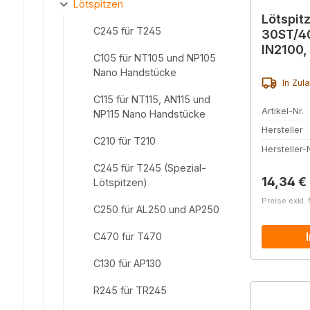
Lötspitzen
Lötspitz
C245 für T245
30ST/4
IN2100,
C105 für NT105 und NP105
Nano Handstücke
In Zul
C115 für NT115, AN115 und
Artikel-Nr.
NP115 Nano Handstücke
Hersteller
C210 für T210
Hersteller-N
C245 für T245 (Spezial-
Reguläre
14,34 €
Lötspitzen)
Preise exkl.
C250 für AL250 und AP250
C470 für T470
C130 für AP130
R245 für TR245