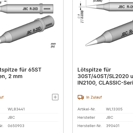
tspitze für 65ST
Lötspitze für
en, 2 mm
30ST/40ST/SL2020 
IN2100, CLASSIC-Ser
auf
In Zulauf
WL83441
Artikel-Nr.
WL13305
JBC
Hersteller
JBC
r.
0650903
Hersteller-Nr.
390401