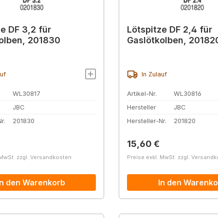
e DF 3,2 für
Lötspitze DF 2,4 für
olben, 201830
Gaslötkolben, 20182
auf
In Zulauf
WL30817
Artikel-Nr.
WL30816
JBC
Hersteller
JBC
r.
201830
Hersteller-Nr.
201820
r Preis:
Regulärer Preis:
15,60 €
 MwSt. zzgl. Versandkosten
Preise exkl. MwSt. zzgl. Versand
In den Warenkorb
In den Warenko