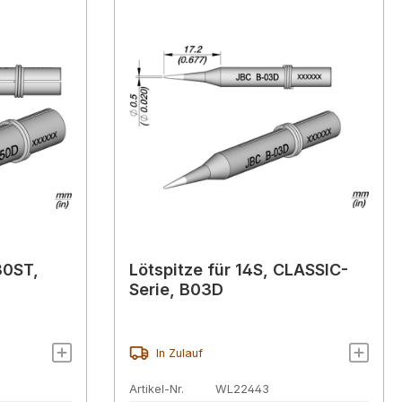
30ST,
Lötspitze für 14S, CLASSIC-
Serie, B03D
In Zulauf
Artikel-Nr.
WL22443