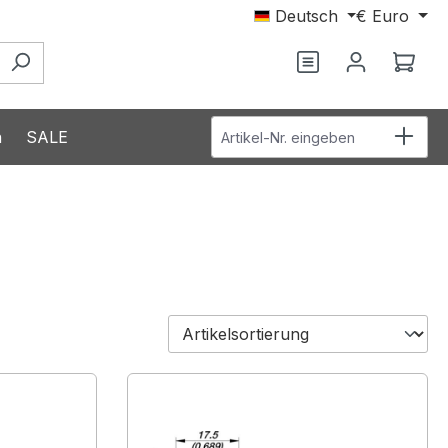
Deutsch
€
Euro
Du hast 0 Produ
Ware
Artikel-Nr. eingeben
n
SALE