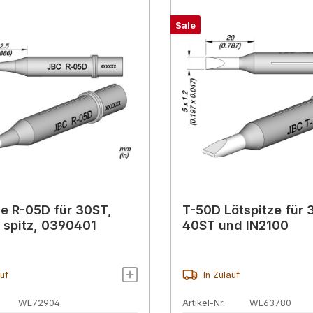
Sale
ze R-05D für 30ST,
T-50D Lötspitze für 
 spitz, 0390401
40ST und IN2100
auf
In Zulauf
WL72904
Artikel-Nr.
WL63780