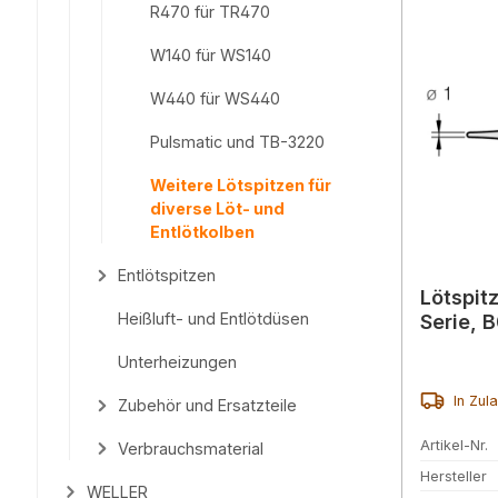
R470 für TR470
W140 für WS140
W440 für WS440
Pulsmatic und TB-3220
Weitere Lötspitzen für
diverse Löt- und
Entlötkolben
Entlötspitzen
Lötspit
Heißluft- und Entlötdüsen
Serie, 
Unterheizungen
In Zul
Zubehör und Ersatzteile
Artikel-Nr.
Verbrauchsmaterial
Hersteller
WELLER