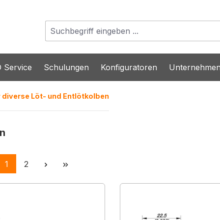
 Service
Schulungen
Konfiguratoren
Unternehme
r diverse Löt- und Entlötkolben
en
Seite
Seite
1
2