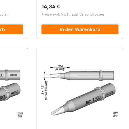
Regulärer Preis:
14,34 €
kosten
Preise exkl. MwSt. zzgl. Versandkosten
rb
In den Warenkorb