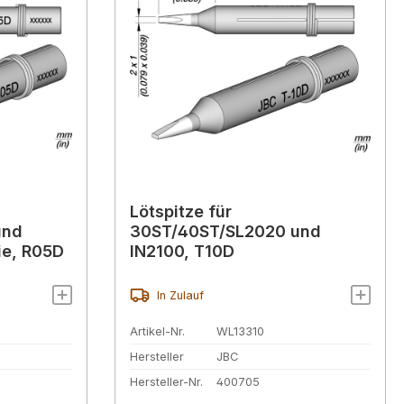
Lötspitze für
und
30ST/40ST/SL2020 und
ie, R05D
IN2100, T10D
In Zulauf
Artikel-Nr.
WL13310
Hersteller
JBC
Hersteller-Nr.
400705