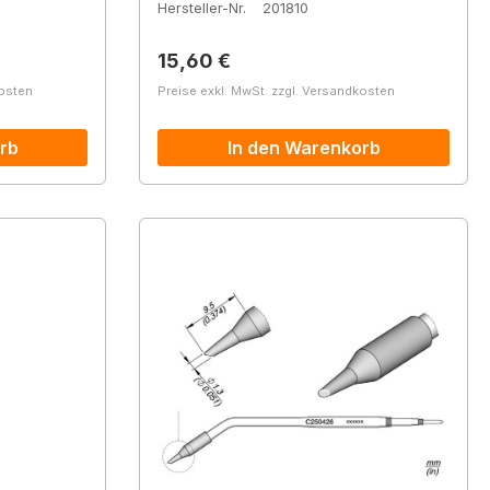
Hersteller-Nr.
201810
Regulärer Preis:
15,60 €
kosten
Preise exkl. MwSt. zzgl. Versandkosten
rb
In den Warenkorb