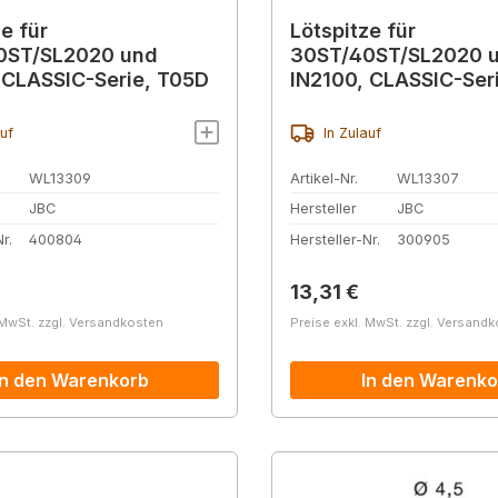
e für
Lötspitze für
0ST/SL2020 und
30ST/40ST/SL2020 
 CLASSIC-Serie, T05D
IN2100, CLASSIC-Ser
auf
In Zulauf
WL13309
Artikel-Nr.
WL13307
JBC
Hersteller
JBC
r.
400804
Hersteller-Nr.
300905
r Preis:
Regulärer Preis:
13,31 €
 MwSt. zzgl. Versandkosten
Preise exkl. MwSt. zzgl. Versand
In den Warenkorb
In den Warenko