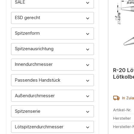
SALE
ESD gerecht
Spitzenform
Spitzenausrichtung
Innendurchmesser
R-20 Lö
Lötkolb
Passendes Handstück
Außendurchmesser
In Zul
Artikel-Nr.
Spitzenserie
Hersteller
Lötspitzendurchmesser
Hersteller-N