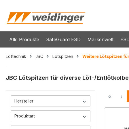
springen
Zur Hauptnavigation springen
Alle Produkte
SafeGuard ESD
Markenwelt
ESD
Löttechnik
JBC
Lötspitzen
Weitere Lötspitzen fü
JBC Lötspitzen für diverse Löt-/Entlötkolb
Hersteller
Produktart