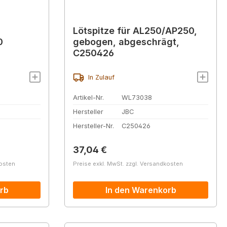
Lötspitze für AL250/AP250,
0
gebogen, abgeschrägt,
C250426
In Zulauf
Artikel-Nr.
WL73038
Hersteller
JBC
Hersteller-Nr.
C250426
Regulärer Preis:
37,04 €
kosten
Preise exkl. MwSt. zzgl. Versandkosten
rb
In den Warenkorb