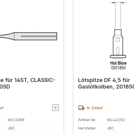
ze für 14ST, CLASSIC-
Lötspitze DF 4,5 für
B05D
Gaslötkolben, 20185
auf
In Zulauf
WL13288
Artikel-Nr.
WL42250
JBC
Hersteller
JBC