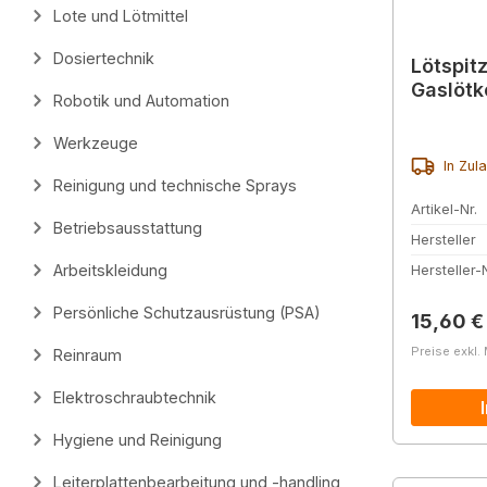
Lote und Lötmittel
Dosiertechnik
Lötspitz
Gaslötk
Robotik und Automation
Werkzeuge
In Zul
Reinigung und technische Sprays
Artikel-Nr.
Betriebsausstattung
Hersteller
Arbeitskleidung
Hersteller-N
Persönliche Schutzausrüstung (PSA)
Reguläre
15,60 €
Preise exkl.
Reinraum
Elektroschraubtechnik
Hygiene und Reinigung
Leiterplattenbearbeitung und -handling