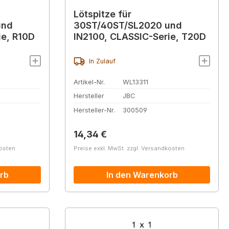
Lötspitze für
und
30ST/40ST/SL2020 und
ie, R10D
IN2100, CLASSIC-Serie, T20D
In Zulauf
Artikel-Nr.
WL13311
Hersteller
JBC
Hersteller-Nr.
300509
Regulärer Preis:
14,34 €
kosten
Preise exkl. MwSt. zzgl. Versandkosten
rb
In den Warenkorb