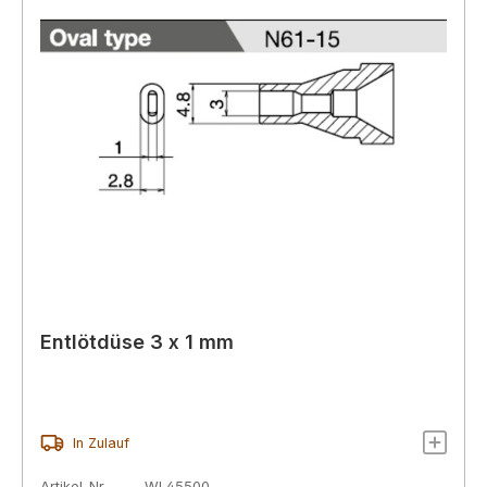
Entlötdüse 3 x 1 mm
In Zulauf
Artikel-Nr.
WL45500