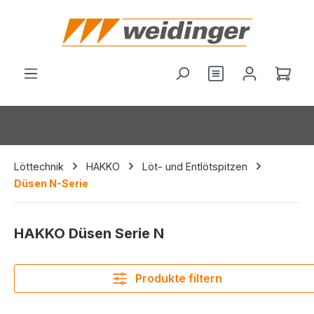
alt springen
Du hast 0 Produ
Ware
Löttechnik
HAKKO
Löt- und Entlötspitzen
Düsen N-Serie
HAKKO Düsen Serie N
Produkte filtern