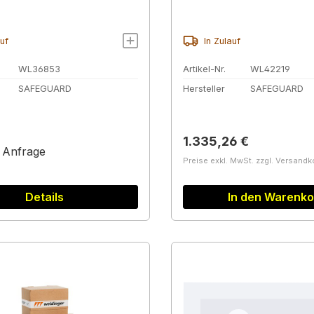
auf
In Zulauf
WL36853
Artikel-Nr.
WL42219
SAFEGUARD
Hersteller
SAFEGUARD
Regulärer Preis:
1.335,26 €
f Anfrage
Preise exkl. MwSt. zzgl. Versand
Details
In den Warenko