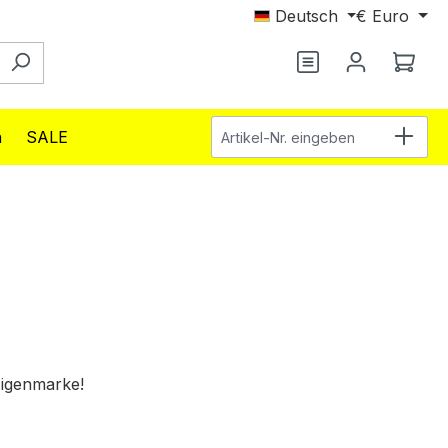
Deutsch
€
Euro
Du hast 0 Produ
Ware
Artikel-Nr. eingeben
n
SALE
Eigenmarke!