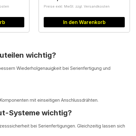
kosten
Preise exkl. MwSt. zzgl. Versandkosten
rb
In den Warenkorb
uteilen wichtig?
ssern Wiederholgenauigkeit bei Serienfertigung und
-Komponenten mit einseitigen Anschlussdrähten.
ut-Systeme wichtig?
ssicherheit bei Serienfertigungen. Gleichzeitig lassen sich