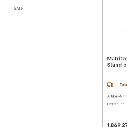
SALE
Matritz
Stand of
In Zul
Artikel-Nr.
Hersteller
Reguläre
1.869,2