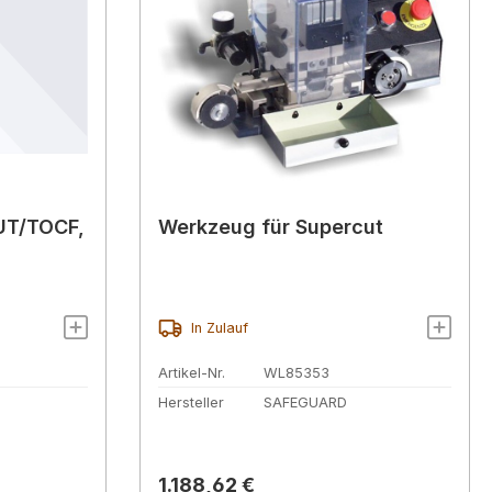
UT/TOCF,
Werkzeug für Supercut
In Zulauf
Artikel-Nr.
WL85353
Hersteller
SAFEGUARD
Regulärer Preis:
1.188,62 €