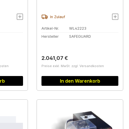
In Zulauf
Artikel-Nr.
WL42223
Hersteller
SAFEGUARD
Regulärer Preis:
2.041,07 €
kosten
Preise exkl. MwSt. zzgl. Versandkosten
rb
In den Warenkorb