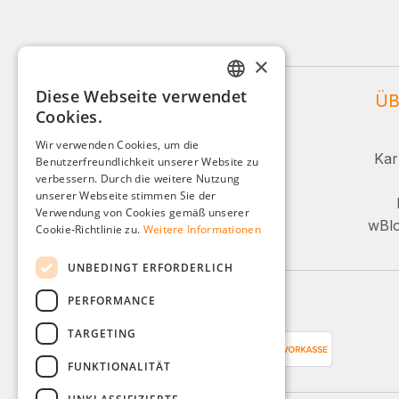
×
Diese Webseite verwendet
WEIDINGER SERVICE
ÜB
GERMAN
Cookies.
ENGLISH
Service und Beratung:
Wir verwenden Cookies, um die
Kar
Benutzerfreundlichkeit unserer Website zu
FRENCH
+49 (0)8142 / 4289 - 300
verbessern. Durch die weitere Nutzung
ITALIAN
unserer Webseite stimmen Sie der
Mo-Fr, 08:00 - 16:00 Uhr
Verwendung von Cookies gemäß unserer
DUTCH
wBlo
Cookie-Richtlinie zu.
Weitere Informationen
Oder über unser Kontaktformular.
POLISH
UNBEDINGT ERFORDERLICH
PERFORMANCE
Zahlungsarten
TARGETING
FUNKTIONALITÄT