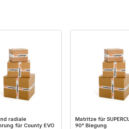
und radiale
Matritze für SUPERC
rung für County EVO
90° Biegung