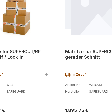
e für SUPERCUT/RP,
Matritze für SUPERC
f / Lock-in
gerader Schnitt
auf
In Zulauf
WL42222
Artikel-Nr.
WL42331
SAFEGUARD
Hersteller
SAFEGUARD
r Preis:
Regulärer Preis:
7 €
1.895,75 €