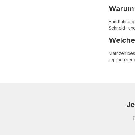
Warum 
Bandführunge
Schneid- und
Welche
Matrizen be
reproduzierb
Je
T