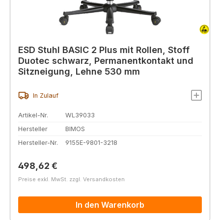
ESD Stuhl BASIC 2 Plus mit Rollen, Stoff
Duotec schwarz, Permanentkontakt und
Sitzneigung, Lehne 530 mm
In Zulauf
Artikel-Nr.
WL39033
Hersteller
BIMOS
Hersteller-Nr.
9155E-9801-3218
Regulärer Preis:
498,62 €
Preise exkl. MwSt. zzgl. Versandkosten
In den Warenkorb