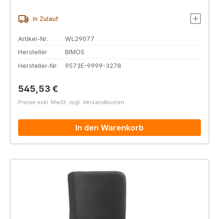
In Zulauf
Artikel-Nr.
WL29077
Hersteller
BIMOS
Hersteller-Nr.
9573E-9999-3278
Regulärer Preis:
545,53 €
Preise exkl. MwSt. zzgl. Versandkosten
In den Warenkorb