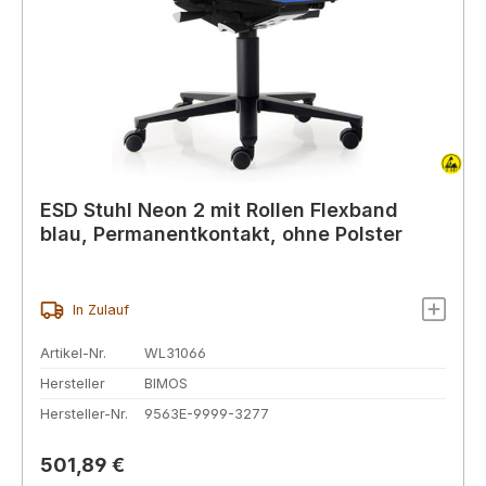
ESD Stuhl Neon 2 mit Rollen Flexband
blau, Permanentkontakt, ohne Polster
In Zulauf
Artikel-Nr.
WL31066
Hersteller
BIMOS
Hersteller-Nr.
9563E-9999-3277
Regulärer Preis:
501,89 €