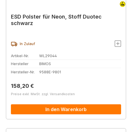
ESD Polster für Neon, Stoff Duotec
schwarz
In Zulauf
Artikel-Nr.
WL29044
Hersteller
BIMOS
Hersteller-Nr.
9588E-9801
Regulärer Preis:
158,20 €
Preise exkl. MwSt. zzgl. Versandkosten
In den Warenkorb