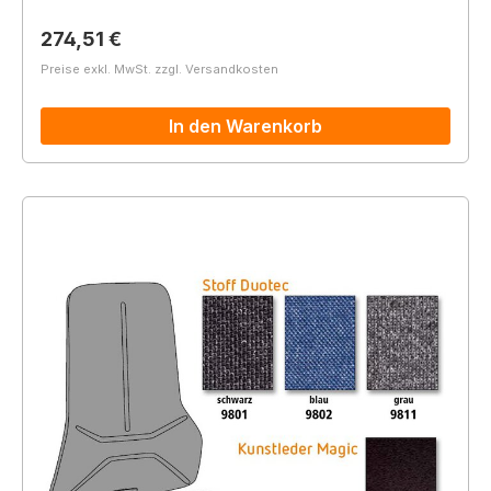
Regulärer Preis:
274,51 €
Preise exkl. MwSt. zzgl. Versandkosten
In den Warenkorb