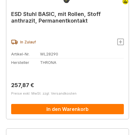
ESD Stuhl BASIC, mit Rollen, Stoff
anthrazit, Permanentkontakt
In Zulauf
Artikel-Nr.
WL28290
Hersteller
THRONA
Regulärer Preis:
257,87 €
Preise exkl. MwSt. zzgl. Versandkosten
In den Warenkorb