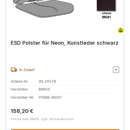
ESD Polster für Neon, Kunstleder schwarz
In Zulauf
Artikel-Nr.
WL29078
Hersteller
BIMOS
Hersteller-Nr.
9588E-MG01
Regulärer Preis:
158,20 €
Preise exkl. MwSt. zzgl. Versandkosten