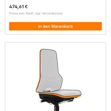
Regulärer Preis:
474,61 €
Preise exkl. MwSt. zzgl. Versandkosten
In den Warenkorb