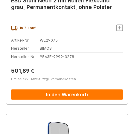
ESD Stuhl Neon 2 mit Rollen Flexband
grau, Permanentkontakt, ohne Polster
In Zulauf
Artikel-Nr.
WL29075
Hersteller
BIMOS
Hersteller-Nr.
9563E-9999-3278
Regulärer Preis:
501,89 €
Preise exkl. MwSt. zzgl. Versandkosten
In den Warenkorb