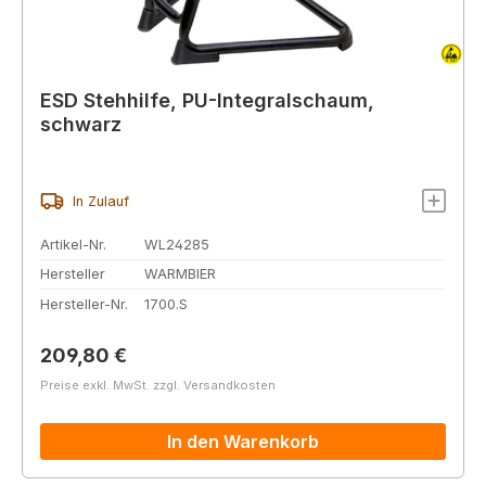
ESD Stehhilfe, PU-Integralschaum,
schwarz
In Zulauf
Artikel-Nr.
WL24285
Hersteller
WARMBIER
Hersteller-Nr.
1700.S
Regulärer Preis:
209,80 €
Preise exkl. MwSt. zzgl. Versandkosten
In den Warenkorb