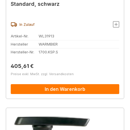
Standard, schwarz
In Zulauf
Artikel-Nr.
WL31913
Hersteller
WARMBIER
Hersteller-Nr.
1700.KSP.S
Regulärer Preis:
405,61 €
Preise exkl. MwSt. zzgl. Versandkosten
In den Warenkorb