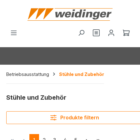
alt springen
Du hast 0 Produ
Ware
Betriebsausstattung
Stühle und Zubehör
Stühle und Zubehör
Produkte filtern
Seite
Seite
Seite
Seite
Seite