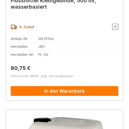
Flussmittel Kleingebinde, 500 ml,
wasserbasiert
In Zulauf
Artikel-Nr.
WL19746
Hersteller
JBC
Hersteller-Nr.
FL-50
Regulärer Preis:
80,75 €
Preise exkl. MwSt. zzgl. Versandkosten
In den Warenkorb