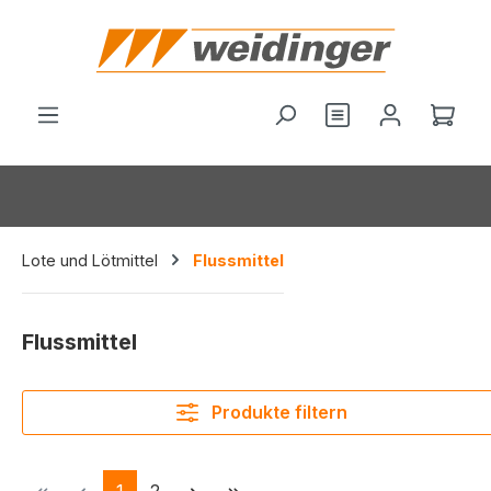
alt springen
Du hast 0 Produ
Ware
Lote und Lötmittel
Flussmittel
Flussmittel
Produkte filtern
Seite
Seite