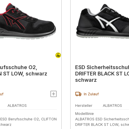
ufsschuhe O2,
ESD Sicherheitsschu
N ST LOW, schwarz
DRIFTER BLACK ST L
schwarz
auf
In Zulauf
ALBATROS
Hersteller
ALBATROS
Modelllinie
ESD Berufsschuhe O2, CLIFTON
ALBATROS ESD Sicherheitssch
chwarz
DRIFTER BLACK ST LOW, sch