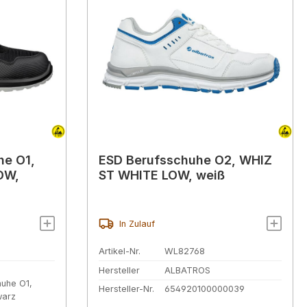
he O1,
ESD Berufsschuhe O2, WHIZ
OW,
ST WHITE LOW, weiß
In Zulauf
Artikel-Nr.
WL82768
Hersteller
ALBATROS
uhe O1,
Hersteller-Nr.
654920100000039
warz