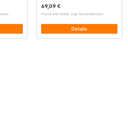
Regulärer Preis:
69,09 €
kosten
Preise exkl. MwSt. zzgl. Versandkosten
Details