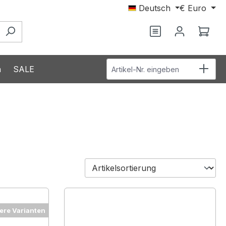
Deutsch
€
Euro
Du hast 0 Produ
Ware
Artikel-Nr. eingeben
n
SALE
ere Varianten