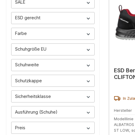
SALE
ESD gerecht
Farbe
Schuhgröße EU
Schuhweite
ESD Ber
CLIFTO
Schutzkappe
Sicherheitsklasse
In Zul
Hersteller
Ausführung (Schuhe)
Modelllinie
ALBATROS 
Preis
ST LOW, s