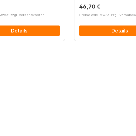
r Preis:
Regulärer Preis:
46,70 €
 MwSt. zzgl. Versandkosten
Preise exkl. MwSt. zzgl. Versand
Details
Details