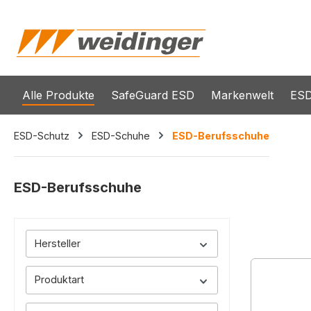
springen
Zur Hauptnavigation springen
Alle Produkte
SafeGuard ESD
Markenwelt
ESD
ESD-Schutz
ESD-Schuhe
ESD-Berufsschuhe
ESD-Berufsschuhe
Hersteller
Produktart