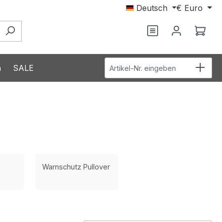
Deutsch
€
Euro
Du hast 0 Produ
Ware
Artikel-Nr. eingeben
n
SALE
Warnschutz Pullover