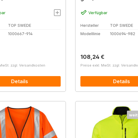
bar
Verfügbar
TOP SWEDE
Hersteller
TOP SWEDE
1000667-914
Modelllinie
1000694-982
r Preis:
Regulärer Preis:
108,24 €
 MwSt. zzgl. Versandkosten
Preise exkl. MwSt. zzgl. Versand
Details
Details
weit