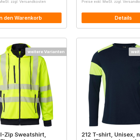
 MwSt. zzgl. Versandkosten
Preise exkl. MwSt. zzgl. Versand
In den Warenkorb
Details
weitere Varianten
weit
l-Zip Sweatshirt,
212 T-shirt, Unisex, 