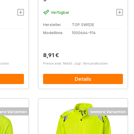
Verfügbar
Hersteller
TOP SWEDE
Modelllinie
1000664-914
Regulärer Preis:
8,91 €
kosten
Preise exkl. MwSt. zzgl. Versandkosten
Details
ere Varianten
weitere Varianten