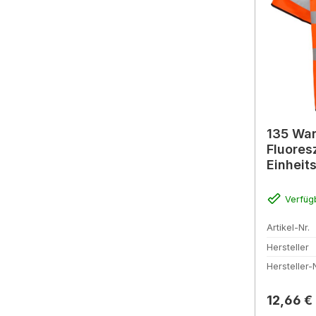
135 War
Fluores
Einheit
Verfüg
Artikel-Nr.
Hersteller
Hersteller-N
Reguläre
12,66 €