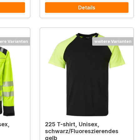
Details
ere Varianten
weitere Varianten
sex,
225 T-shirt, Unisex,
schwarz/Fluoreszierendes
gelb