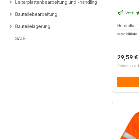
Leiterplattenbearbeitung und -handling
gelb
Verfüg
Bauteilebearbeitung
Hersteller
Bauteilelagerung
Modelllinie
SALE
Reguläre
29,59 €
Preise exkl.