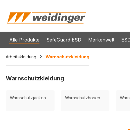
springen
Zur Hauptnavigation springen
Alle Produkte
SafeGuard ESD
Markenwelt
ESD
Arbeitskleidung
Warnschutzkleidung
Warnschutzkleidung
Warnschutzjacken
Warnschutzhosen
Warn