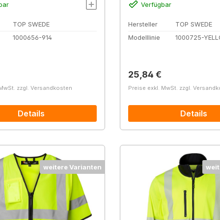
bar
Verfügbar
TOP SWEDE
Hersteller
TOP SWEDE
1000656-914
Modelllinie
1000725-YEL
r Preis:
Regulärer Preis:
25,84 €
 MwSt. zzgl. Versandkosten
Preise exkl. MwSt. zzgl. Versand
Details
Details
weitere Varianten
weit