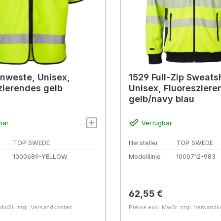
nweste, Unisex,
1529 Full-Zip Sweatsh
zierendes gelb
Unisex, Fluoresziere
gelb/navy blau
bar
Verfügbar
TOP SWEDE
Hersteller
TOP SWEDE
1000689-YELLOW
Modelllinie
1000712-983
r Preis:
Regulärer Preis:
62,55 €
 MwSt. zzgl. Versandkosten
Preise exkl. MwSt. zzgl. Versand