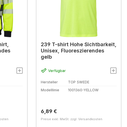
irt,
239 T-shirt Hohe Sichtbarkeit,
ndes
Unisex, Fluoreszierendes
gelb
Verfügbar
Hersteller
TOP SWEDE
Modelllinie
1001360-YELLOW
Regulärer Preis:
6,89 €
kosten
Preise exkl. MwSt. zzgl. Versandkosten