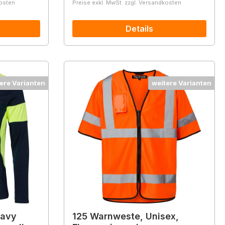
kosten
Preise exkl. MwSt. zzgl. Versandkosten
Details
ere Varianten
weitere Varianten
navy
125 Warnweste, Unisex,