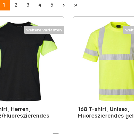
Seite
Seite
Seite
Seite
Seite
1
2
3
4
5
weitere Varianten
weit
irt, Herren,
168 T-shirt, Unisex,
/Fluoreszierendes
Fluoreszierendes ge