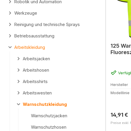
Robotik und Automation
Werkzeuge
Reinigung und technische Sprays
Betriebsausstattung
125 War
Arbeitskleidung
Fluores
Arbeitsjacken
Arbeitshosen
Verfüg
Arbeitsshirts
Hersteller
Arbeitswesten
Modelllinie
Warnschutzkleidung
Reguläre
14,91 €
Warnschutzjacken
Preise exkl.
Warnschutzhosen