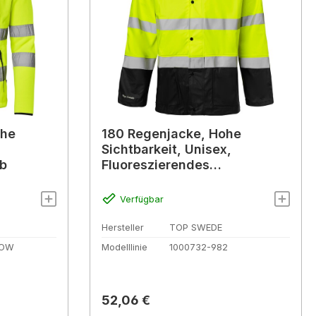
ohe
180 Regenjacke, Hohe
Sichtbarkeit, Unisex,
lb
Fluoreszierendes
gelb/schwarz
Verfügbar
Hersteller
TOP SWEDE
LOW
Modelllinie
1000732-982
Regulärer Preis:
52,06 €