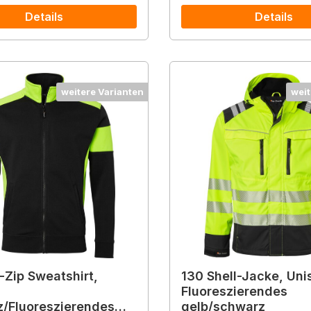
Details
Details
weitere Varianten
weit
l-Zip Sweatshirt,
130 Shell-Jacke, Uni
Fluoreszierendes
/Fluoreszierendes
gelb/schwarz