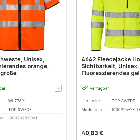
nweste, Unisex,
4642 Fleecejacke H
zierendes orange,
Sichtbarkeit, Unisex,
sgröße
Fluoreszierendes ge
bar
Verfügbar
WL77691
Hersteller
TOP SWEDE
TOP SWEDE
Modelllinie
1000924-YEL
r.
1000702811001
r Preis:
Regulärer Preis:
40,83 €