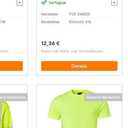
Verfügbar
Hersteller
TOP SWEDE
LOW
Modelllinie
1000660-914
Regulärer Preis:
12,36 €
kosten
Preise exkl. MwSt. zzgl. Versandkosten
Details
ere Varianten
weitere Varianten