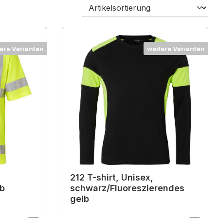
ere Varianten
weitere Varianten
212 T-shirt, Unisex,
lb
schwarz/Fluoreszierendes
gelb