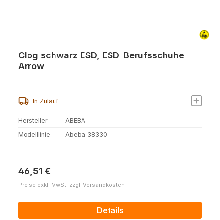
Clog schwarz ESD, ESD-Berufsschuhe
Arrow
In Zulauf
Hersteller
ABEBA
Modelllinie
Abeba 38330
Regulärer Preis:
46,51 €
Preise exkl. MwSt. zzgl. Versandkosten
Details