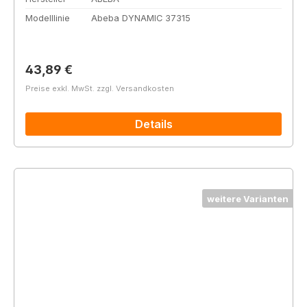
Modelllinie
Abeba DYNAMIC 37315
Regulärer Preis:
43,89 €
Preise exkl. MwSt. zzgl. Versandkosten
Details
weitere Varianten