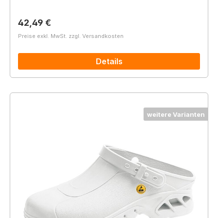
Regulärer Preis:
42,49 €
Preise exkl. MwSt. zzgl. Versandkosten
Details
weitere Varianten