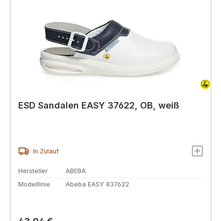
ESD Sandalen EASY 37622, OB, weiß
In Zulauf
Hersteller
ABEBA
Modelllinie
Abeba EASY 837622
Regulärer Preis: