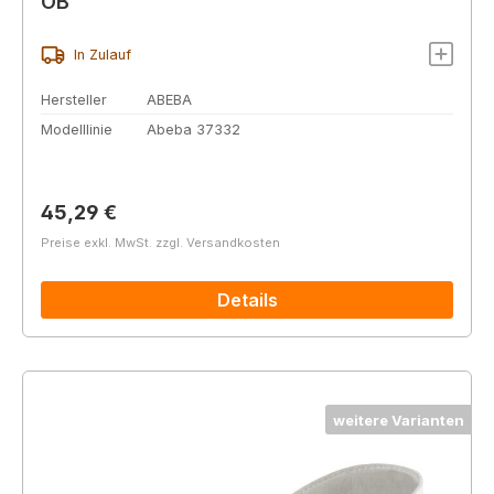
OB
In Zulauf
Hersteller
ABEBA
Modelllinie
Abeba 37332
Regulärer Preis:
45,29 €
Preise exkl. MwSt. zzgl. Versandkosten
Details
weitere Varianten