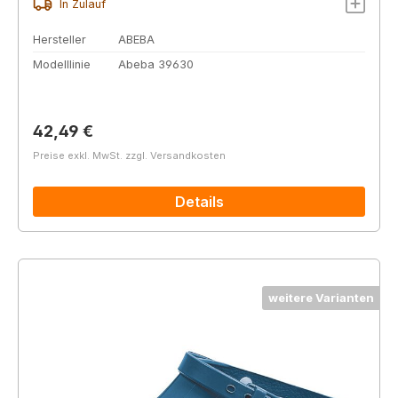
In Zulauf
Hersteller
ABEBA
Modelllinie
Abeba 39630
Regulärer Preis:
42,49 €
Preise exkl. MwSt. zzgl. Versandkosten
Details
weitere Varianten