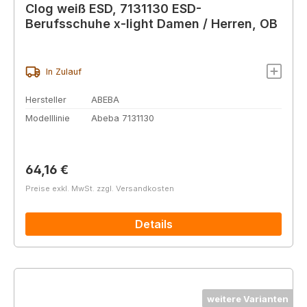
Clog weiß ESD, 7131130 ESD-
Berufsschuhe x-light Damen / Herren, OB
In Zulauf
Hersteller
ABEBA
Modelllinie
Abeba 7131130
Regulärer Preis:
64,16 €
Preise exkl. MwSt. zzgl. Versandkosten
Details
weitere Varianten