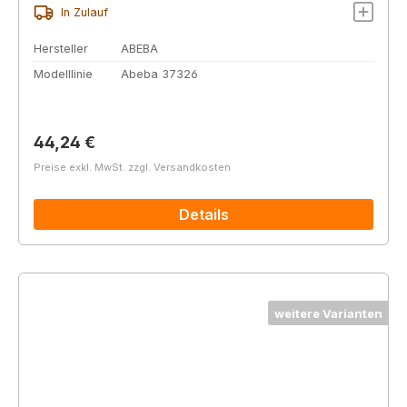
In Zulauf
Hersteller
ABEBA
Modelllinie
Abeba 37326
Regulärer Preis:
44,24 €
Preise exkl. MwSt. zzgl. Versandkosten
Details
weitere Varianten