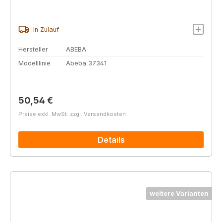
In Zulauf
Hersteller
ABEBA
Modelllinie
Abeba 37341
Regulärer Preis:
50,54 €
Preise exkl. MwSt. zzgl. Versandkosten
Details
weitere Varianten