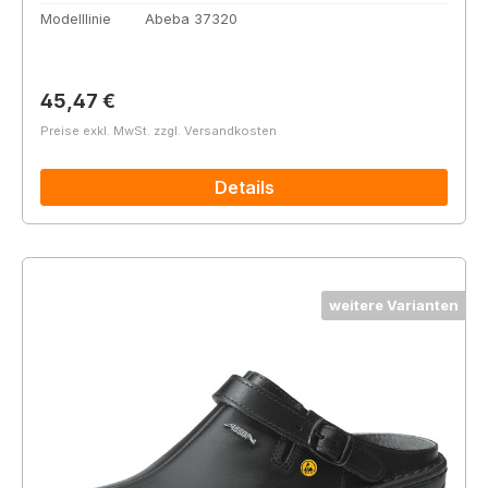
Modelllinie
Abeba 37320
Regulärer Preis:
45,47 €
Preise exkl. MwSt. zzgl. Versandkosten
Details
weitere Varianten