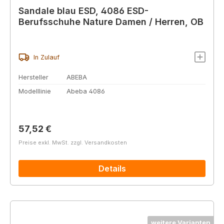
Sandale blau ESD, 4086 ESD-
Berufsschuhe Nature Damen / Herren, OB
In Zulauf
Hersteller
ABEBA
Modelllinie
Abeba 4086
Regulärer Preis:
57,52 €
Preise exkl. MwSt. zzgl. Versandkosten
Details
weitere Varianten