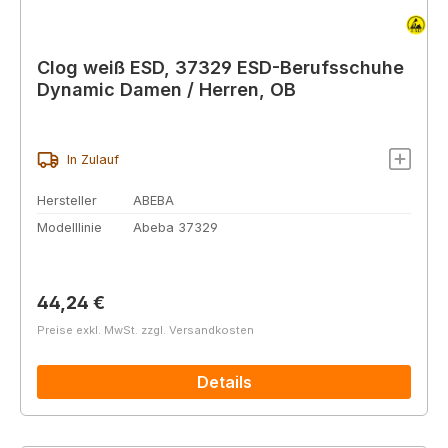
Clog weiß ESD, 37329 ESD-Berufsschuhe
Dynamic Damen / Herren, OB
In Zulauf
Hersteller
ABEBA
Modelllinie
Abeba 37329
Regulärer Preis:
44,24 €
Preise exkl. MwSt. zzgl. Versandkosten
Details