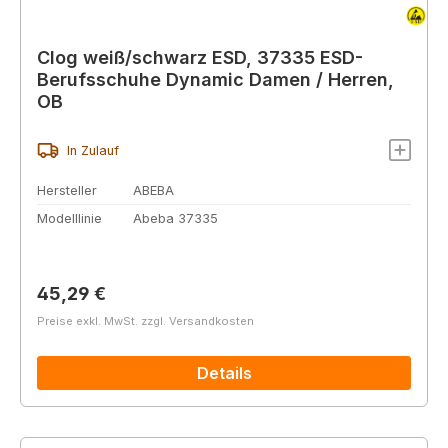
Clog weiß/schwarz ESD, 37335 ESD-
Berufsschuhe Dynamic Damen / Herren,
OB
In Zulauf
Hersteller
ABEBA
Modelllinie
Abeba 37335
Regulärer Preis:
45,29 €
Preise exkl. MwSt. zzgl. Versandkosten
Details