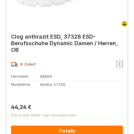
Clog anthrazit ESD, 37328 ESD-
Berufsschuhe Dynamic Damen / Herren,
OB
In Zulauf
Hersteller
ABEBA
Modelllinie
Abeba 37328
Regulärer Preis:
44,24 €
Preise exkl. MwSt. zzgl. Versandkosten
Details