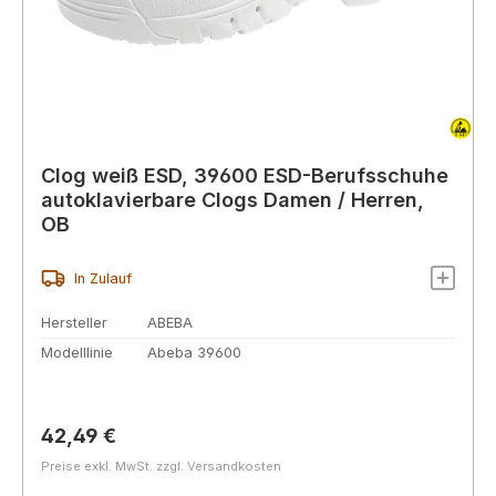
Clog weiß ESD, 39600 ESD-Berufsschuhe
autoklavierbare Clogs Damen / Herren,
OB
In Zulauf
Hersteller
ABEBA
Modelllinie
Abeba 39600
Regulärer Preis:
42,49 €
Preise exkl. MwSt. zzgl. Versandkosten