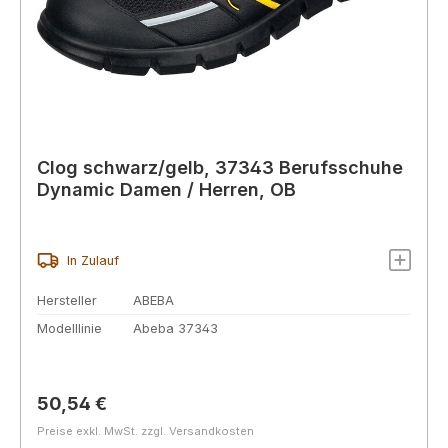
Clog schwarz/gelb, 37343 Berufsschuhe
Dynamic Damen / Herren, OB
In Zulauf
Hersteller
ABEBA
Modelllinie
Abeba 37343
Regulärer Preis:
50,54 €
Preise exkl. MwSt. zzgl. Versandkosten