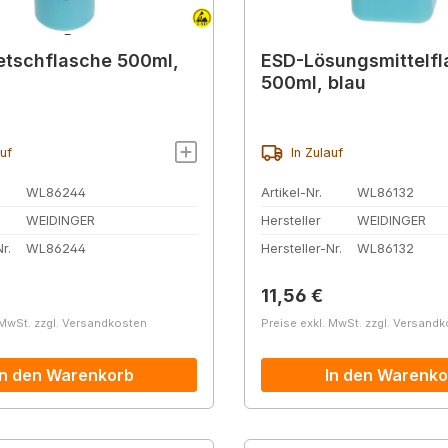
tschflasche 500ml,
ESD-Lösungsmittelfl
500ml, blau
auf
In Zulauf
WL86244
Artikel-Nr.
WL86132
WEIDINGER
Hersteller
WEIDINGER
r.
WL86244
Hersteller-Nr.
WL86132
r Preis:
Regulärer Preis:
11,56 €
 MwSt. zzgl. Versandkosten
Preise exkl. MwSt. zzgl. Versand
In den Warenkorb
In den Warenko