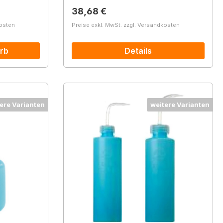
Regulärer Preis:
38,68 €
kosten
Preise exkl. MwSt. zzgl. Versandkosten
rb
Details
ere Varianten
weitere Varianten