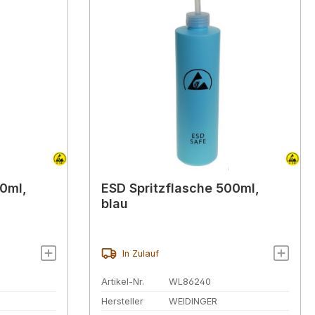
00ml,
ESD Spritzflasche 500ml,
blau
In Zulauf
Artikel-Nr.
WL86240
Hersteller
WEIDINGER