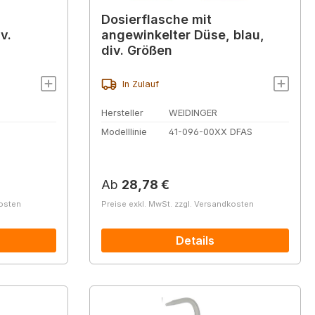
Dosierflasche mit
v.
angewinkelter Düse, blau,
div. Größen
In Zulauf
Hersteller
WEIDINGER
Modelllinie
41-096-00XX DFAS
Regulärer Preis:
Ab
28,78 €
kosten
Preise exkl. MwSt. zzgl. Versandkosten
Details