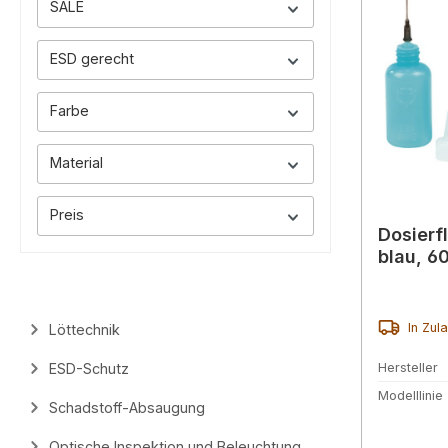
SALE
ESD gerecht
Farbe
Material
Preis
Dosierf
blau, 6
In Zul
Löttechnik
ESD-Schutz
Hersteller
Modelllinie
Schadstoff-Absaugung
Optische Inspektion und Beleuchtung