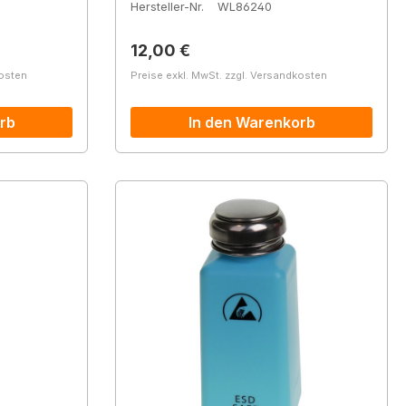
Hersteller-Nr.
WL86240
Regulärer Preis:
12,00 €
kosten
Preise exkl. MwSt. zzgl. Versandkosten
rb
In den Warenkorb