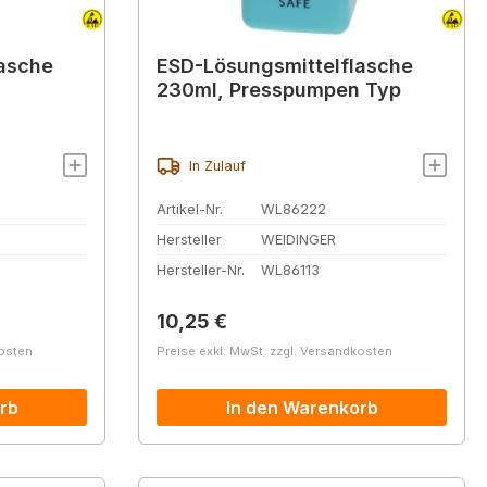
asche
ESD-Lösungsmittelflasche
230ml, Presspumpen Typ
In Zulauf
Artikel-Nr.
WL86222
Hersteller
WEIDINGER
Hersteller-Nr.
WL86113
Regulärer Preis:
10,25 €
kosten
Preise exkl. MwSt. zzgl. Versandkosten
rb
In den Warenkorb