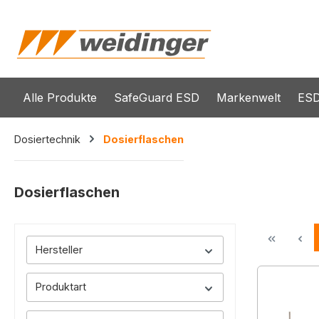
springen
Zur Hauptnavigation springen
Alle Produkte
SafeGuard ESD
Markenwelt
ESD
Dosiertechnik
Dosierflaschen
Dosierflaschen
Hersteller
Produktart