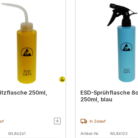
itzflasche 250ml,
ESD-Sprühflasche 8o
250ml, blau
auf
In Zulauf
WL86241
Artikel-Nr.
WL86123