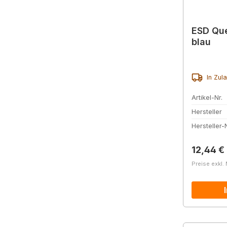
ESD Que
blau
In Zul
Artikel-Nr.
Hersteller
Hersteller-N
Reguläre
12,44 €
Preise exkl.