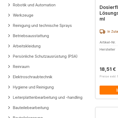
Robotik und Automation
Dosierf
Lösungsm
Werkzeuge
ml
Reinigung und technische Sprays
In Zul
Betriebsausstattung
Artikel-Nr.
Arbeitskleidung
Hersteller
Persönliche Schutzausrüstung (PSA)
Reinraum
Reguläre
18,51 €
Elektroschraubtechnik
Preise exkl.
Hygiene und Reinigung
Leiterplattenbearbeitung und -handling
Bauteilebearbeitung
Bauteilelagerung