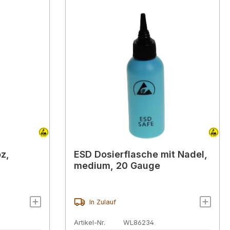
z,
ESD Dosierflasche mit Nadel,
medium, 20 Gauge
In Zulauf
Artikel-Nr.
WL86234