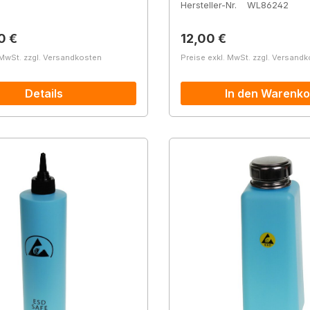
Hersteller-Nr.
WL86242
r Preis:
Regulärer Preis:
0 €
12,00 €
 MwSt. zzgl. Versandkosten
Preise exkl. MwSt. zzgl. Versand
Details
In den Warenko