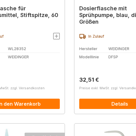
lasche für
Dosierflasche mit
ittel, Stiftspitze, 60
Sprühpumpe, blau, di
Größen
auf
In Zulauf
WL28352
Hersteller
WEIDINGER
WEIDINGER
Modelllinie
DFSP
r Preis:
Regulärer Preis:
32,51 €
 MwSt. zzgl. Versandkosten
Preise exkl. MwSt. zzgl. Versand
In den Warenkorb
Details