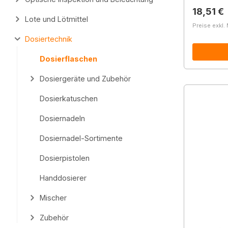
Reguläre
18,51 €
Lote und Lötmittel
Preise exkl.
Dosiertechnik
Dosierflaschen
Dosiergeräte und Zubehör
Dosierkatuschen
Dosiernadeln
Dosiernadel-Sortimente
Dosierpistolen
Handdosierer
Mischer
Zubehör