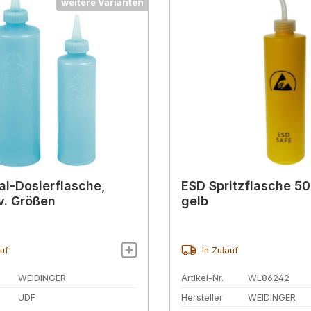
weitere Varianten
al-Dosierflasche,
ESD Spritzflasche 5
iv. Größen
gelb
auf
In Zulauf
WEIDINGER
Artikel-Nr.
WL86242
UDF
Hersteller
WEIDINGER