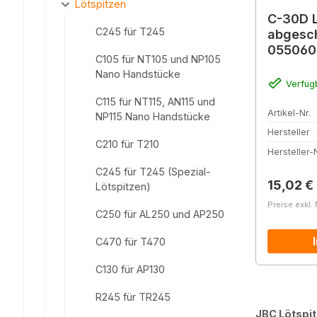
Lötspitzen
C-30D L
C245 für T245
abgesch
055060
C105 für NT105 und NP105
Nano Handstücke
Verfüg
C115 für NT115, AN115 und
Artikel-Nr.
NP115 Nano Handstücke
Hersteller
C210 für T210
Hersteller-N
C245 für T245 (Spezial-
Reguläre
15,02 €
Lötspitzen)
Preise exkl.
C250 für AL250 und AP250
C470 für T470
C130 für AP130
R245 für TR245
JBC Lötspi