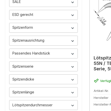
SALE
ESD gerecht
Spitzenform
Spitzenausrichtung
Passendes Handstück
Lötspit
55N / T
Spitzenserie
Serie, 
Spitzendicke
Verfüg
Artikel-Nr.
Spitzenlänge
Hersteller
Hersteller-N
Lötspitzendurchmesser