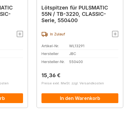
MATIC
Lötspitzen für PULSMATIC
SIC-
55N / TB-3220, CLASSIC-
Serie, 550400
In Zulauf
Artikel-Nr.
WL13291
Hersteller
JBC
Hersteller-Nr.
550400
Regulärer Preis:
15,36 €
kosten
Preise exkl. MwSt. zzgl. Versandkosten
rb
In den Warenkorb