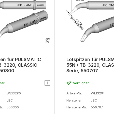
zen für PULSMATIC
Lötspitzen für PULS
B-3220, CLASSIC-
55N / TB-3220, CLAS
550300
Serie, 550707
bar
Verfügbar
WL13290
Artikel-Nr.
WL13294
JBC
Hersteller
JBC
r.
550300
Hersteller-Nr.
550707