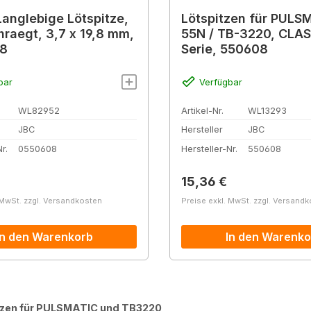
anglebige Lötspitze,
Lötspitzen für PULS
raegt, 3,7 x 19,8 mm,
55N / TB-3220, CLAS
8
Serie, 550608
bar
Verfügbar
WL82952
Artikel-Nr.
WL13293
JBC
Hersteller
JBC
r.
0550608
Hersteller-Nr.
550608
r Preis:
Regulärer Preis:
15,36 €
 MwSt. zzgl. Versandkosten
Preise exkl. MwSt. zzgl. Versand
In den Warenkorb
In den Warenko
tzen für PULSMATIC und TB3220