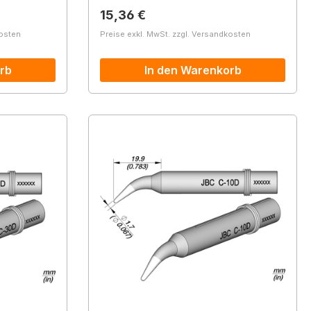
Regulärer Preis:
15,36 €
kosten
Preise exkl. MwSt. zzgl. Versandkosten
rb
In den Warenkorb