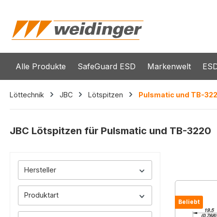
springen
Zur Hauptnavigation springen
Alle Produkte
SafeGuard ESD
Markenwelt
ESD
Löttechnik
JBC
Lötspitzen
Pulsmatic und TB-32
JBC Lötspitzen für Pulsmatic und TB-3220
Hersteller
Produktart
Beliebt