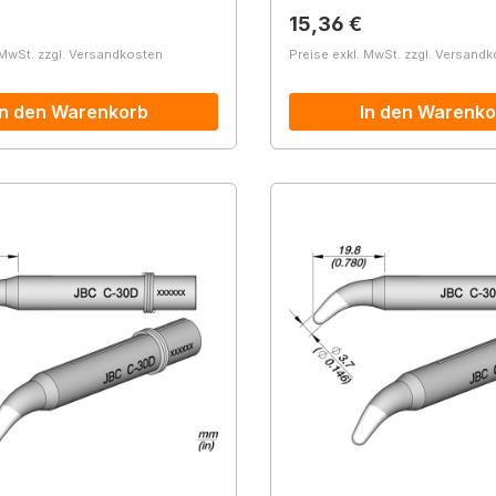
r Preis:
Regulärer Preis:
15,36 €
 MwSt. zzgl. Versandkosten
Preise exkl. MwSt. zzgl. Versand
In den Warenkorb
In den Warenko