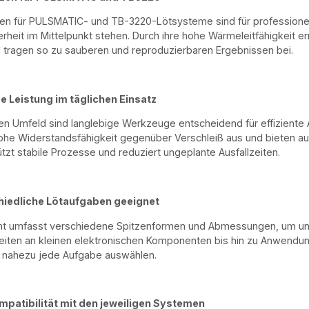
en für PULSMATIC- und TB-3220-Lötsysteme sind für professionel
rheit im Mittelpunkt stehen. Durch ihre hohe Wärmeleitfähigkeit 
d tragen so zu sauberen und reproduzierbaren Ergebnissen bei.
e Leistung im täglichen Einsatz
llen Umfeld sind langlebige Werkzeuge entscheidend für effiziente
ohe Widerstandsfähigkeit gegenüber Verschleiß aus und bieten a
ützt stabile Prozesse und reduziert ungeplante Ausfallzeiten.
hiedliche Lötaufgaben geeignet
nt umfasst verschiedene Spitzenformen und Abmessungen, um unt
eiten an kleinen elektronischen Komponenten bis hin zu Anwend
r nahezu jede Aufgabe auswählen.
mpatibilität mit den jeweiligen Systemen