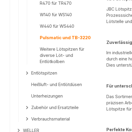
R470 für TR470
JBC Lötspitz
W140 für WS140
Prozesssiche
Lötstelle un
W440 für WS440
Pulsmatic und TB-3220
Zuverlässig
Weitere Lötspitzen für
Im industrie
diverse Löt- und
durch eine h
Entlötkolben
Dies unterst
Entlötspitzen
Heißluft- und Entlötdüsen
Für untersc
Unterheizungen
Das Sortime
präzisen Arb
Zubehör und Ersatzteile
Lötspitze fü
Verbrauchsmaterial
Perfekte Ko
WELLER