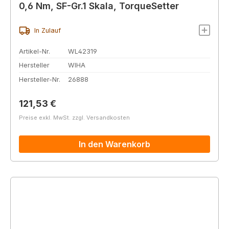
0,6 Nm, SF-Gr.1 Skala, TorqueSetter
In Zulauf
Artikel-Nr.
WL42319
Hersteller
WIHA
Hersteller-Nr.
26888
Regulärer Preis:
121,53 €
Preise exkl. MwSt. zzgl. Versandkosten
In den Warenkorb