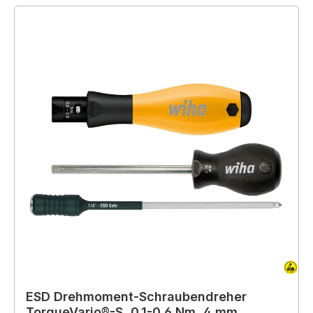
ESD Drehmoment-Schraubendreher
TorqueVario®-S, 0,1-0,6 Nm, 4 mm