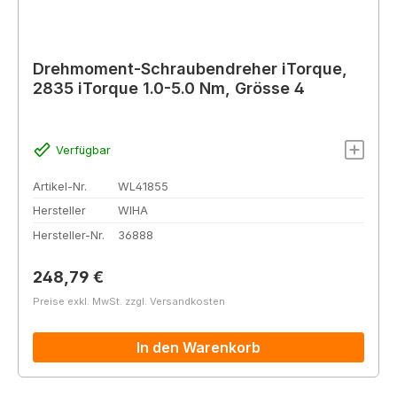
Drehmoment-Schraubendreher iTorque,
2835 iTorque 1.0-5.0 Nm, Grösse 4
Verfügbar
Artikel-Nr.
WL41855
Hersteller
WIHA
Hersteller-Nr.
36888
Regulärer Preis:
248,79 €
Preise exkl. MwSt. zzgl. Versandkosten
In den Warenkorb