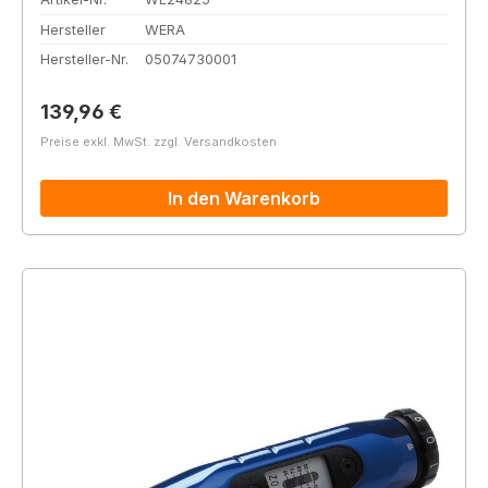
Hersteller
WERA
Hersteller-Nr.
05074730001
Regulärer Preis:
139,96 €
Preise exkl. MwSt. zzgl. Versandkosten
In den Warenkorb