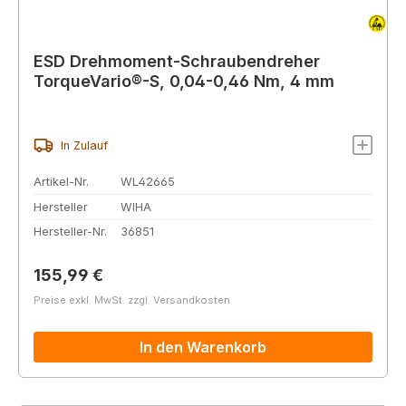
ESD Drehmoment-Schraubendreher
TorqueVario®-S, 0,04-0,46 Nm, 4 mm
In Zulauf
Artikel-Nr.
WL42665
Hersteller
WIHA
Hersteller-Nr.
36851
Regulärer Preis:
155,99 €
Preise exkl. MwSt. zzgl. Versandkosten
In den Warenkorb