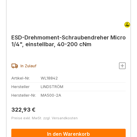
ESD-Drehmoment-Schraubendreher Micro
1/4", einstellbar, 40-200 cNm
In Zulauf
Artikel-Nr.
WL18842
Hersteller
LINDSTRÖM
Hersteller-Nr.
MA500-2A
Regulärer Preis:
322,93 €
Preise exkl. MwSt. zzgl. Versandkosten
In den Warenkorb