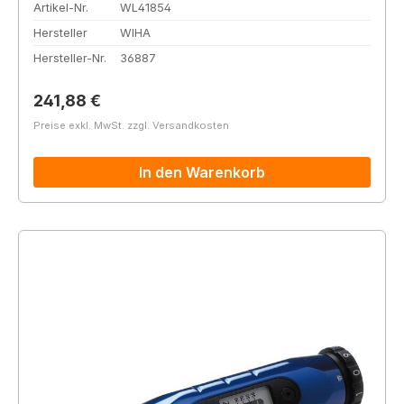
Artikel-Nr.
WL41854
Hersteller
WIHA
Hersteller-Nr.
36887
Regulärer Preis:
241,88 €
Preise exkl. MwSt. zzgl. Versandkosten
In den Warenkorb