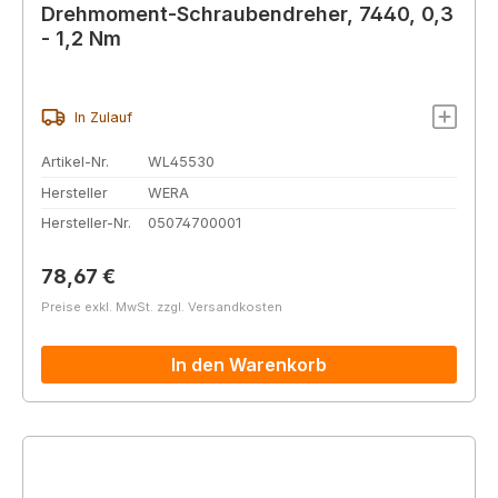
Drehmoment-Schraubendreher, 7440, 0,3
- 1,2 Nm
In Zulauf
Artikel-Nr.
WL45530
Hersteller
WERA
Hersteller-Nr.
05074700001
Regulärer Preis:
78,67 €
Preise exkl. MwSt. zzgl. Versandkosten
In den Warenkorb