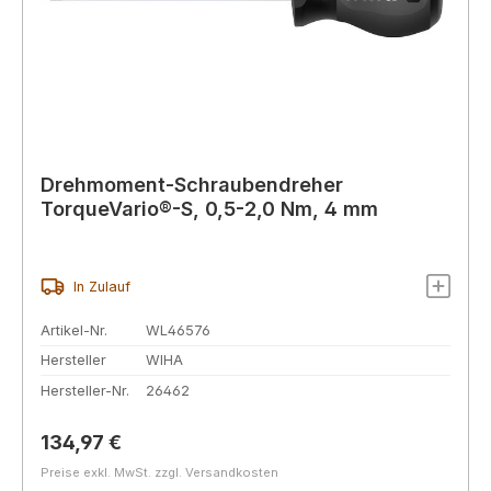
Drehmoment-Schraubendreher
TorqueVario®-S, 0,5-2,0 Nm, 4 mm
In Zulauf
Artikel-Nr.
WL46576
Hersteller
WIHA
Hersteller-Nr.
26462
Regulärer Preis:
134,97 €
Preise exkl. MwSt. zzgl. Versandkosten