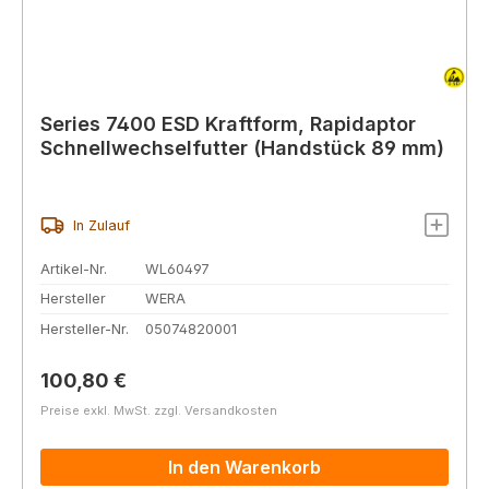
Series 7400 ESD Kraftform, Rapidaptor
Schnellwechselfutter (Handstück 89 mm)
In Zulauf
Artikel-Nr.
WL60497
Hersteller
WERA
Hersteller-Nr.
05074820001
Regulärer Preis:
100,80 €
Preise exkl. MwSt. zzgl. Versandkosten
In den Warenkorb