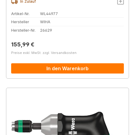
In Zulauf
Artikel-Nr.
WL44977
Hersteller
WIHA
Hersteller-Nr.
26629
Regulärer Preis:
155,99 €
Preise exkl. MwSt. zzgl. Versandkosten
In den Warenkorb