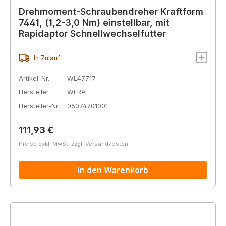
Drehmoment-Schraubendreher Kraftform
7441, (1,2-3,0 Nm) einstellbar, mit
Rapidaptor Schnellwechselfutter
In Zulauf
Artikel-Nr.
WL47717
Hersteller
WERA
Hersteller-Nr.
05074701001
Regulärer Preis:
111,93 €
Preise exkl. MwSt. zzgl. Versandkosten
In den Warenkorb