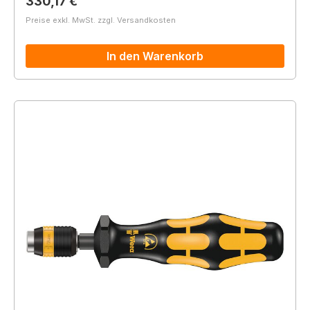
Regulärer Preis:
330,17 €
Preise exkl. MwSt. zzgl. Versandkosten
In den Warenkorb