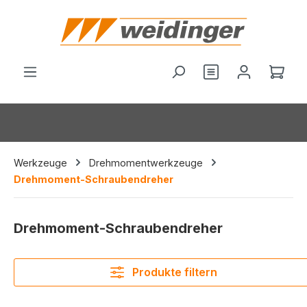
alt springen
Du hast 0 Produ
Ware
Werkzeuge
Drehmomentwerkzeuge
Drehmoment-Schraubendreher
Drehmoment-Schraubendreher
Produkte filtern