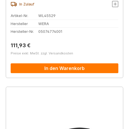
In Zulauf
Artikel-Nr.
WL45529
Hersteller
WERA
Hersteller-Nr.
05074774001
Regulärer Preis:
111,93 €
Preise exkl. MwSt. zzgl. Versandkosten
In den Warenkorb