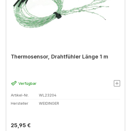
Thermosensor, Drahtfühler Länge 1 m
Verfügbar
Artikel-Nr.
WL23204
Hersteller
WEIDINGER
Regulärer Preis:
25,95 €