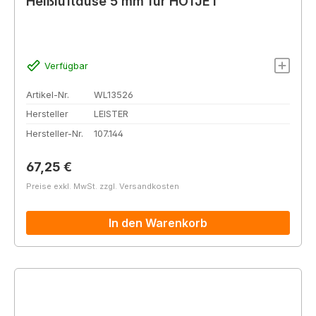
Heißluftdüse 5 mm für HOTJET
Verfügbar
Artikel-Nr.
WL13526
Hersteller
LEISTER
Hersteller-Nr.
107.144
Regulärer Preis:
67,25 €
Preise exkl. MwSt. zzgl. Versandkosten
In den Warenkorb