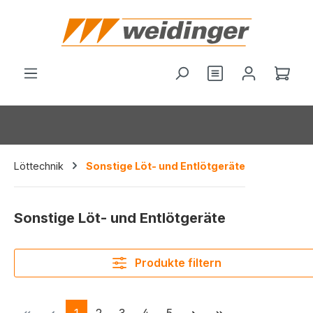
alt springen
Ware
Löttechnik
Sonstige Löt- und Entlötgeräte
Sonstige Löt- und Entlötgeräte
Produkte filtern
Seite
Seite
Seite
Seite
Seite