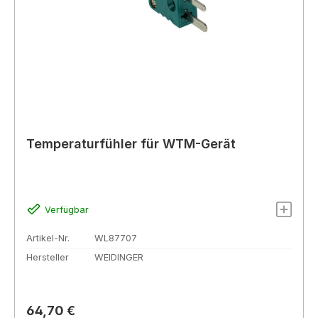
Temperaturfühler für WTM-Gerät
Verfügbar
Artikel-Nr.
WL87707
Hersteller
WEIDINGER
Regulärer Preis:
64,70 €