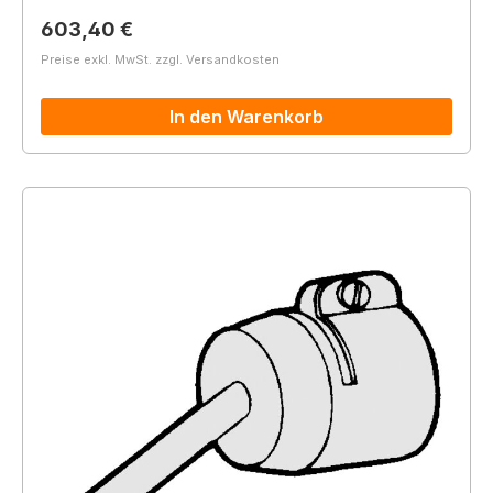
Regulärer Preis:
603,40 €
Preise exkl. MwSt. zzgl. Versandkosten
In den Warenkorb