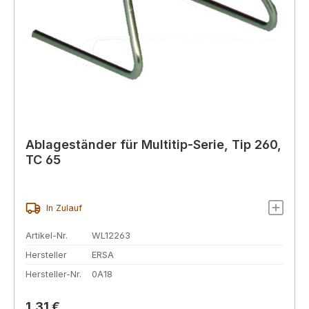
Ablageständer für Multitip-Serie, Tip 260,
TC 65
In Zulauf
Artikel-Nr.
WL12263
Hersteller
ERSA
Hersteller-Nr.
0A18
Regulärer Preis:
1,31 €