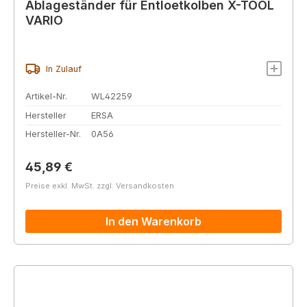
Ablageständer für Entloetkolben X-TOOL
VARIO
In Zulauf
Artikel-Nr.
WL42259
Hersteller
ERSA
Hersteller-Nr.
0A56
Regulärer Preis:
45,89 €
Preise exkl. MwSt. zzgl. Versandkosten
In den Warenkorb