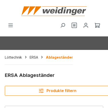
alt springen
Du hast 0 Produ
Ware
Löttechnik
ERSA
Ablageständer
ERSA Ablageständer
Produkte filtern