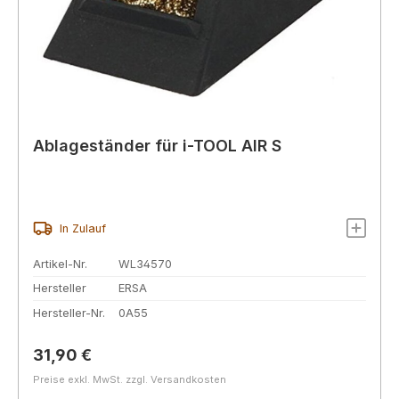
Ablageständer für i-TOOL AIR S
In Zulauf
Artikel-Nr.
WL34570
Hersteller
ERSA
Hersteller-Nr.
0A55
Regulärer Preis:
31,90 €
Preise exkl. MwSt. zzgl. Versandkosten