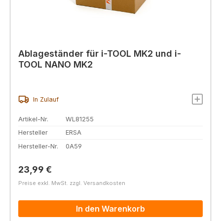
Ablageständer für i-TOOL MK2 und i-
TOOL NANO MK2
In Zulauf
Artikel-Nr.
WL81255
Hersteller
ERSA
Hersteller-Nr.
0A59
Regulärer Preis:
23,99 €
Preise exkl. MwSt. zzgl. Versandkosten
In den Warenkorb