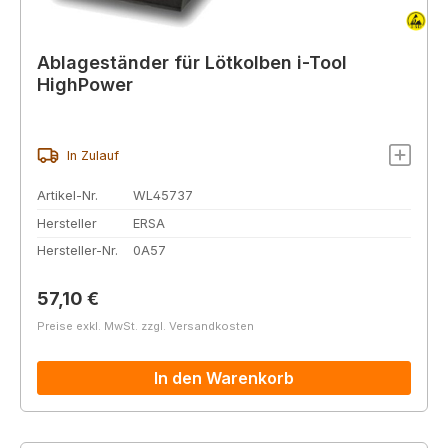
Ablageständer für Lötkolben i-Tool
HighPower
In Zulauf
Artikel-Nr.
WL45737
Hersteller
ERSA
Hersteller-Nr.
0A57
Regulärer Preis:
57,10 €
Preise exkl. MwSt. zzgl. Versandkosten
In den Warenkorb