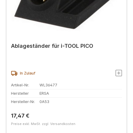
Ablageständer für i-TOOL PICO
In Zulauf
Artikel-Nr.
WL36477
Hersteller
ERSA
Hersteller-Nr.
0A53
Regulärer Preis:
17,47 €
Preise exkl. MwSt. zzgl. Versandkosten