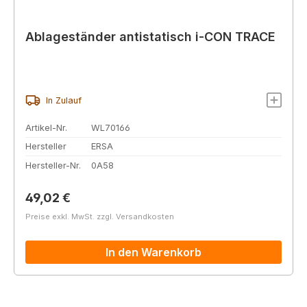
Ablageständer antistatisch i-CON TRACE
In Zulauf
Artikel-Nr.
WL70166
Hersteller
ERSA
Hersteller-Nr.
0A58
Regulärer Preis:
49,02 €
Preise exkl. MwSt. zzgl. Versandkosten
In den Warenkorb