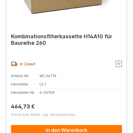
Kombinationsfilterkassette H14A10 für
Baureihe 260
In Zulauf
Artikel-Nr.
WL36719
Hersteller
ULT
Hersteller-Nr.
4-00109
Regulärer Preis:
464,73 €
Preise exkl. MwSt. zzgl. Versandkosten
In den Warenkorb