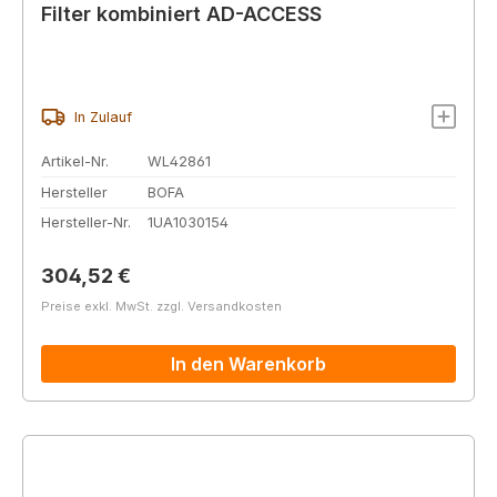
Filter kombiniert AD-ACCESS
In Zulauf
Artikel-Nr.
WL42861
Hersteller
BOFA
Hersteller-Nr.
1UA1030154
Regulärer Preis:
304,52 €
Preise exkl. MwSt. zzgl. Versandkosten
In den Warenkorb