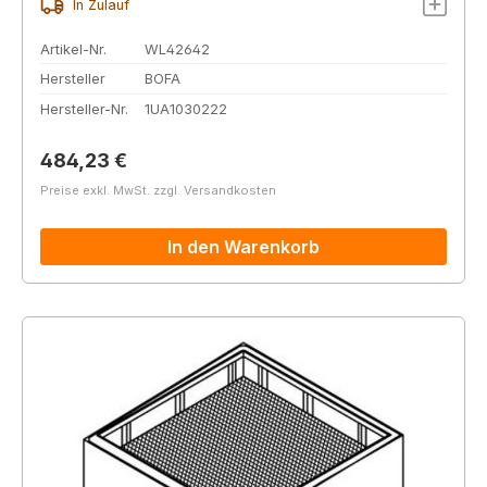
In Zulauf
Artikel-Nr.
WL42642
Hersteller
BOFA
Hersteller-Nr.
1UA1030222
Regulärer Preis:
484,23 €
Preise exkl. MwSt. zzgl. Versandkosten
In den Warenkorb