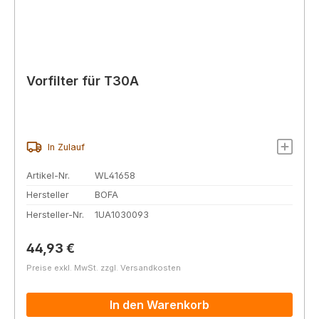
Vorfilter für T30A
In Zulauf
Artikel-Nr.
WL41658
Hersteller
BOFA
Hersteller-Nr.
1UA1030093
Regulärer Preis:
44,93 €
Preise exkl. MwSt. zzgl. Versandkosten
In den Warenkorb