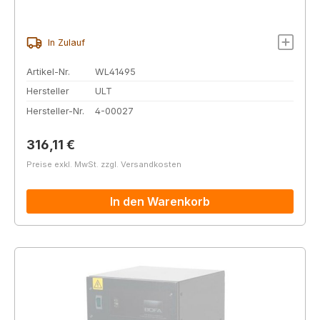
In Zulauf
Artikel-Nr.
WL41495
Hersteller
ULT
Hersteller-Nr.
4-00027
Regulärer Preis:
316,11 €
Preise exkl. MwSt. zzgl. Versandkosten
In den Warenkorb