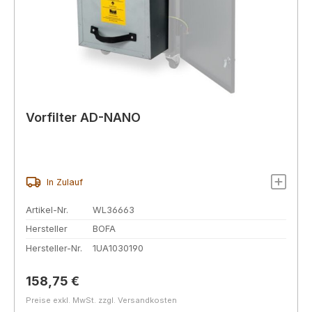
Vorfilter AD-NANO
In Zulauf
Artikel-Nr.
WL36663
Hersteller
BOFA
Hersteller-Nr.
1UA1030190
Regulärer Preis:
158,75 €
Preise exkl. MwSt. zzgl. Versandkosten