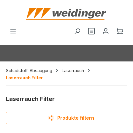
alt springen
Du hast 0 Produ
Ware
Schadstoff-Absaugung
Laserrauch
Laserrauch Filter
Laserrauch Filter
Produkte filtern