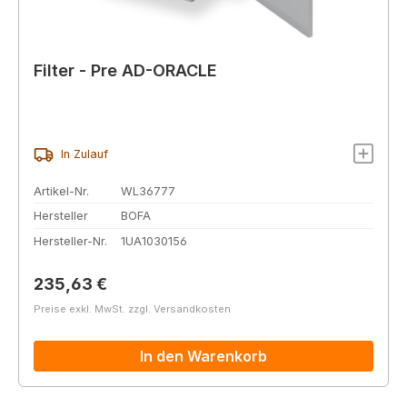
Filter - Pre AD-ORACLE
In Zulauf
Artikel-Nr.
WL36777
Hersteller
BOFA
Hersteller-Nr.
1UA1030156
Regulärer Preis:
235,63 €
Preise exkl. MwSt. zzgl. Versandkosten
In den Warenkorb