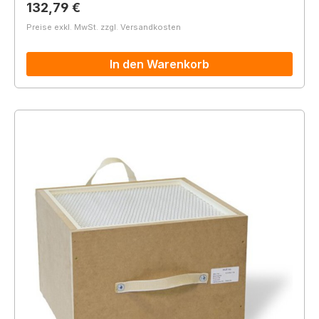
Regulärer Preis:
132,79 €
Preise exkl. MwSt. zzgl. Versandkosten
In den Warenkorb