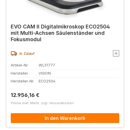
EVO CAM II Digitalmikroskop ECO2504
mit Multi-Achsen Säulenständer und
Fokusmodul
In Zulauf
Artikel-Nr.
WL51777
Hersteller
VISION
Hersteller-Nr.
ECO2504
Regulärer Preis:
12.956,16 €
Preise exkl. MwSt. zzgl. Versandkosten
In den Warenkorb