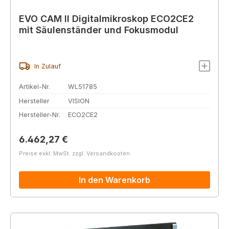
EVO CAM II Digitalmikroskop ECO2CE2
mit Säulenständer und Fokusmodul
In Zulauf
Artikel-Nr.
WL51785
Hersteller
VISION
Hersteller-Nr.
ECO2CE2
Regulärer Preis:
6.462,27 €
Preise exkl. MwSt. zzgl. Versandkosten
In den Warenkorb