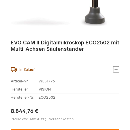
EVO CAM II Digitalmikroskop ECO2502 mit
Multi-Achsen Säulenständer
In Zulauf
Artikel-Nr.
WL51776
Hersteller
VISION
Hersteller-Nr.
ECO2502
Regulärer Preis:
8.844,76 €
Preise exkl. MwSt. zzgl. Versandkosten