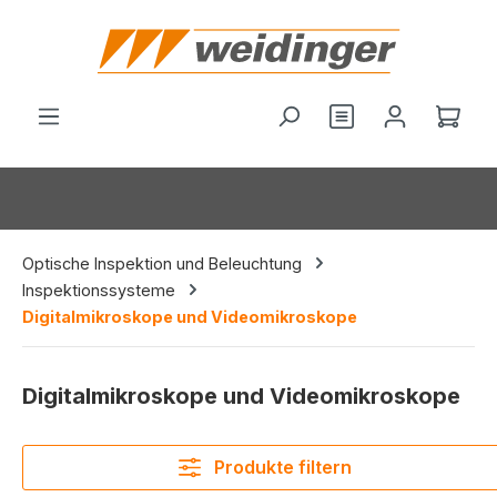
alt springen
Du hast 0 Produ
Ware
Optische Inspektion und Beleuchtung
Inspektionssysteme
Digitalmikroskope und Videomikroskope
Digitalmikroskope und Videomikroskope
Produkte filtern