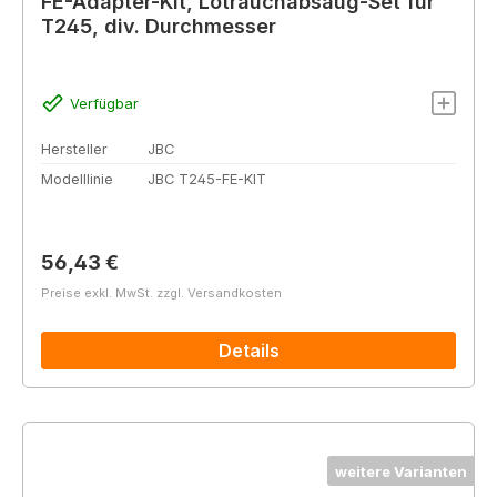
FE-Adapter-Kit, Lötrauchabsaug-Set für
T245, div. Durchmesser
Verfügbar
Hersteller
JBC
Modelllinie
JBC T245-FE-KIT
Regulärer Preis:
56,43 €
Preise exkl. MwSt. zzgl. Versandkosten
Details
weitere Varianten