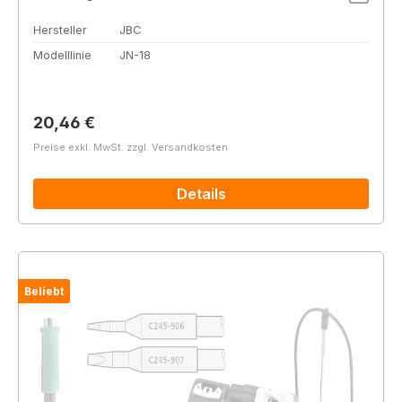
Hersteller
JBC
Modelllinie
JN-18
Regulärer Preis:
20,46 €
Preise exkl. MwSt. zzgl. Versandkosten
Details
Beliebt