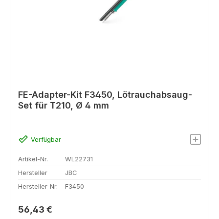
FE-Adapter-Kit F3450, Lötrauchabsaug-
Set für T210, Ø 4 mm
Verfügbar
Artikel-Nr.
WL22731
Hersteller
JBC
Hersteller-Nr.
F3450
Regulärer Preis:
56,43 €