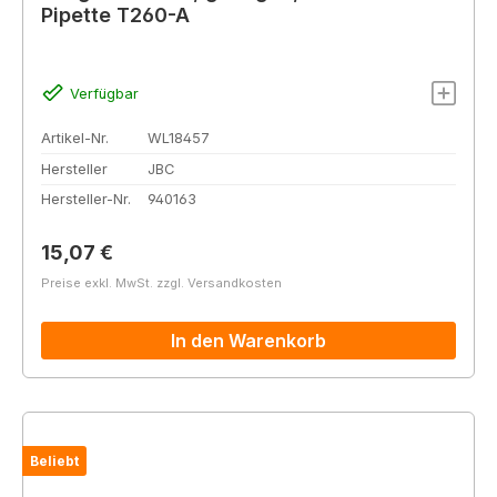
Pipette T260-A
Verfügbar
Artikel-Nr.
WL18457
Hersteller
JBC
Hersteller-Nr.
940163
Regulärer Preis:
15,07 €
Preise exkl. MwSt. zzgl. Versandkosten
In den Warenkorb
Beliebt