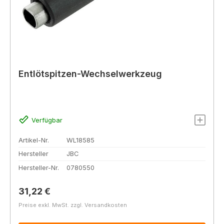
Entlötspitzen-Wechselwerkzeug
Verfügbar
Artikel-Nr.
WL18585
Hersteller
JBC
Hersteller-Nr.
0780550
Regulärer Preis:
31,22 €
Preise exkl. MwSt. zzgl. Versandkosten