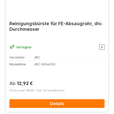
Reinigungsbürste für FE-Absaugrohr, div.
Durchmesser
Verfügbar
Hersteller
JBC
Modelllinie
JBC 000400X
Regulärer Preis:
Ab
12,92 €
Preise exkl. MwSt. zzgl. Versandkosten
Details