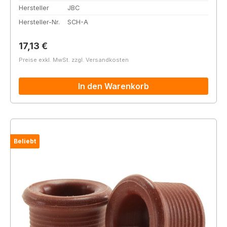
Hersteller
JBC
Hersteller-Nr.
SCH-A
Regulärer Preis:
17,13 €
Preise exkl. MwSt. zzgl. Versandkosten
In den Warenkorb
Beliebt