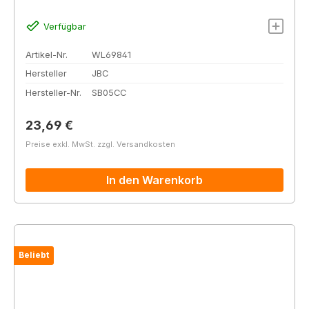
Verfügbar
Artikel-Nr.
WL69841
Hersteller
JBC
Hersteller-Nr.
SB05CC
Regulärer Preis:
23,69 €
Preise exkl. MwSt. zzgl. Versandkosten
In den Warenkorb
Beliebt