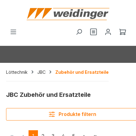
alt springen
Ware
Löttechnik
JBC
Zubehör und Ersatzteile
JBC Zubehör und Ersatzteile
Produkte filtern
Seite
Seite
Seite
Seite
Seite