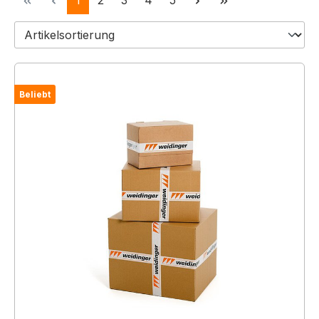
1
2
3
4
5
Beliebt