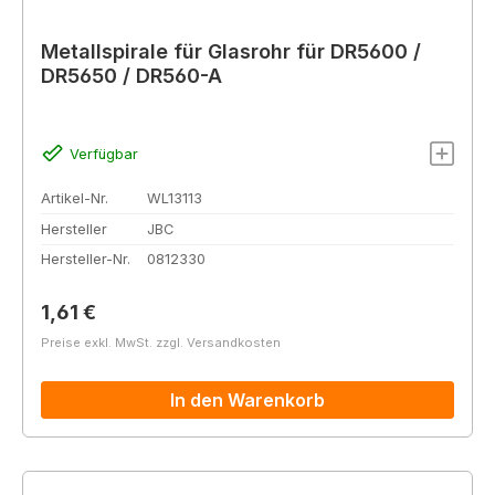
Metallspirale für Glasrohr für DR5600 /
DR5650 / DR560-A
Verfügbar
Artikel-Nr.
WL13113
Hersteller
JBC
Hersteller-Nr.
0812330
Regulärer Preis:
1,61 €
Preise exkl. MwSt. zzgl. Versandkosten
In den Warenkorb