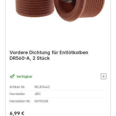
Vordere Dichtung für Entlötkolben
DR560-A, 2 Stück
Verfügbar
Artikel-Nr.
WL83442
Hersteller
JBC
Hersteller-Nr.
0019208
Regulärer Preis:
6,99 €