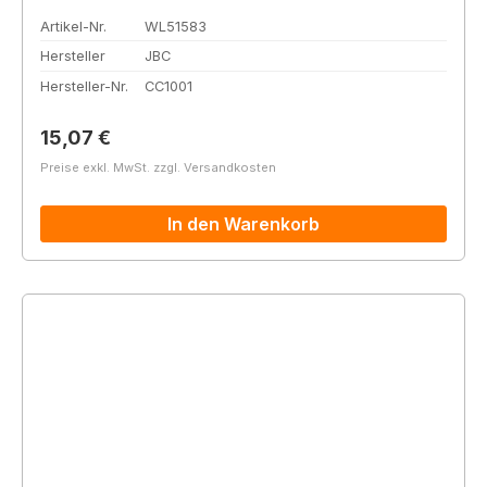
Artikel-Nr.
WL51583
Hersteller
JBC
Hersteller-Nr.
CC1001
Regulärer Preis:
15,07 €
Preise exkl. MwSt. zzgl. Versandkosten
In den Warenkorb