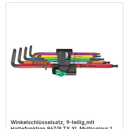
Winkelschlüsselsatz, 9-teilig,mit
Haltefunktion 967/9 TX XL Multicolour 1