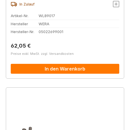
In Zulauf
Artikel-Nr.
WL89017
Hersteller
WERA
Hersteller-Nr.
05022699001
Regulärer Preis:
62,05 €
Preise exkl. MwSt. zzgl. Versandkosten
In den Warenkorb