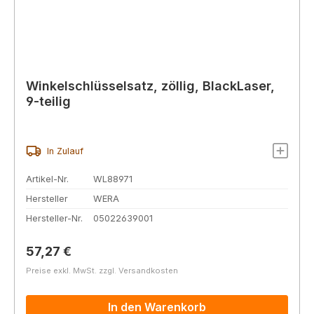
Winkelschlüsselsatz, zöllig, BlackLaser,
9-teilig
In Zulauf
Artikel-Nr.
WL88971
Hersteller
WERA
Hersteller-Nr.
05022639001
Regulärer Preis:
57,27 €
Preise exkl. MwSt. zzgl. Versandkosten
In den Warenkorb