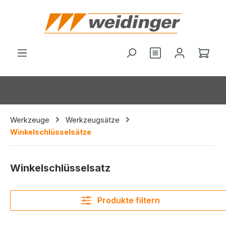
alt springen
Du hast 0 Produ
Ware
Werkzeuge
Werkzeugsätze
Winkelschlüsselsätze
Winkelschlüsselsatz
Produkte filtern