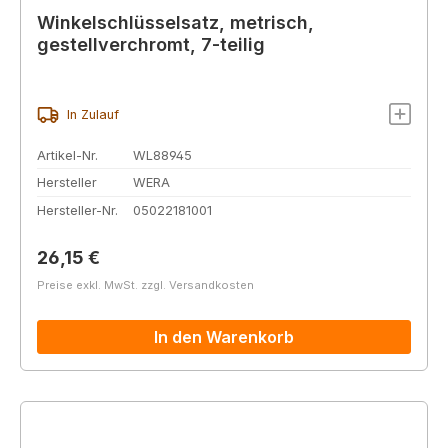
Winkelschlüsselsatz, metrisch,
gestellverchromt, 7-teilig
In Zulauf
Artikel-Nr.
WL88945
Hersteller
WERA
Hersteller-Nr.
05022181001
Regulärer Preis:
26,15 €
Preise exkl. MwSt. zzgl. Versandkosten
In den Warenkorb