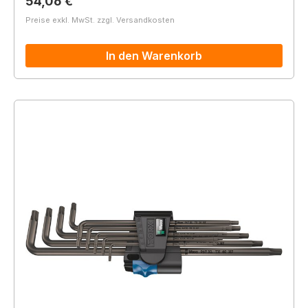
Regulärer Preis:
54,06 €
Preise exkl. MwSt. zzgl. Versandkosten
In den Warenkorb