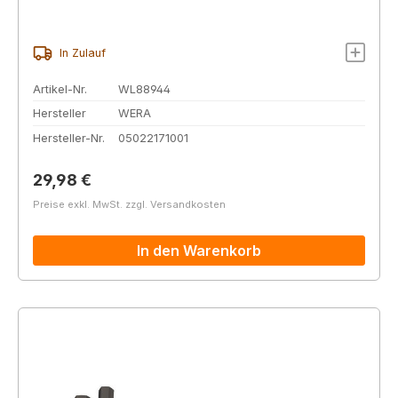
In Zulauf
Artikel-Nr.
WL88944
Hersteller
WERA
Hersteller-Nr.
05022171001
Regulärer Preis:
29,98 €
Preise exkl. MwSt. zzgl. Versandkosten
In den Warenkorb