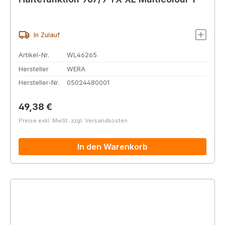
In Zulauf
Artikel-Nr.
WL46265
Hersteller
WERA
Hersteller-Nr.
05024480001
Regulärer Preis:
49,38 €
Preise exkl. MwSt. zzgl. Versandkosten
In den Warenkorb