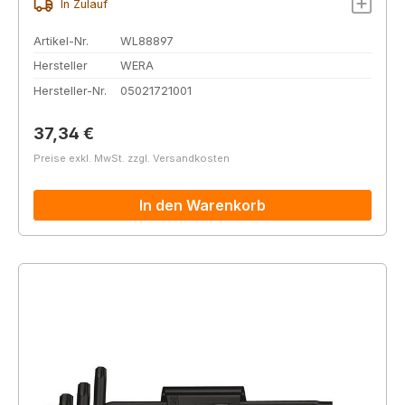
In Zulauf
Artikel-Nr.
WL88897
Hersteller
WERA
Hersteller-Nr.
05021721001
Regulärer Preis:
37,34 €
Preise exkl. MwSt. zzgl. Versandkosten
In den Warenkorb