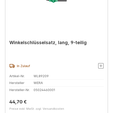
Winkelschlüsselsatz, lang, 9-teilig
In Zulauf
Artikel-Nr.
WL89209
Hersteller
WERA
Hersteller-Nr.
05024460001
Regulärer Preis:
44,70 €
Preise exkl. MwSt. zzgl. Versandkosten