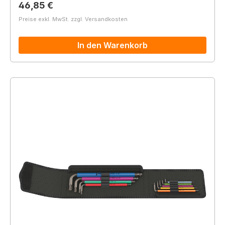
Regulärer Preis:
46,85 €
Preise exkl. MwSt. zzgl. Versandkosten
In den Warenkorb