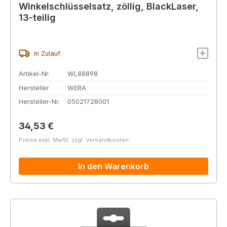
Winkelschlüsselsatz, zöllig, BlackLaser,
13-teilig
In Zulauf
Artikel-Nr.
WL88898
Hersteller
WERA
Hersteller-Nr.
05021728001
Regulärer Preis:
34,53 €
Preise exkl. MwSt. zzgl. Versandkosten
In den Warenkorb