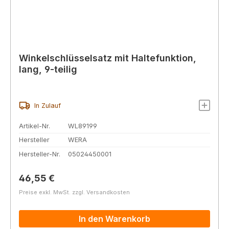
Winkelschlüsselsatz mit Haltefunktion,
lang, 9-teilig
In Zulauf
Artikel-Nr.
WL89199
Hersteller
WERA
Hersteller-Nr.
05024450001
Regulärer Preis:
46,55 €
Preise exkl. MwSt. zzgl. Versandkosten
In den Warenkorb