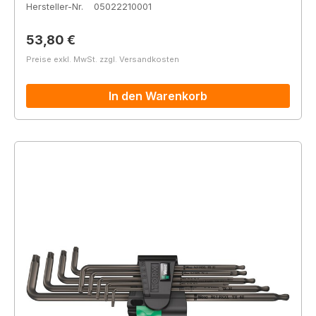
Hersteller-Nr.
05022210001
Regulärer Preis:
53,80 €
Preise exkl. MwSt. zzgl. Versandkosten
In den Warenkorb