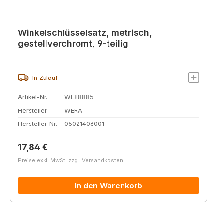
Winkelschlüsselsatz, metrisch,
gestellverchromt, 9-teilig
In Zulauf
Artikel-Nr.
WL88885
Hersteller
WERA
Hersteller-Nr.
05021406001
Regulärer Preis:
17,84 €
Preise exkl. MwSt. zzgl. Versandkosten
In den Warenkorb