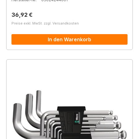
Regulärer Preis:
36,92 €
Preise exkl. MwSt. zzgl. Versandkosten
In den Warenkorb