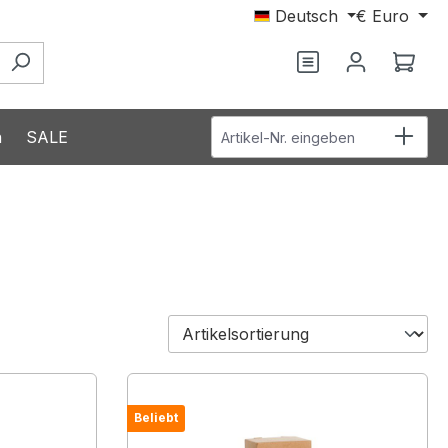
Deutsch
€
Euro
Du hast 0 Produ
Ware
Artikel-Nr. eingeben
n
SALE
Beliebt