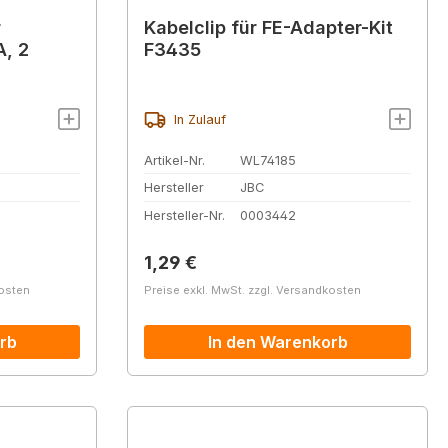
r
Kabelclip für FE-Adapter-Kit
A, 2
F3435
In Zulauf
Artikel-Nr.
WL74185
Hersteller
JBC
Hersteller-Nr.
0003442
Regulärer Preis:
1,29 €
kosten
Preise exkl. MwSt. zzgl. Versandkosten
rb
In den Warenkorb