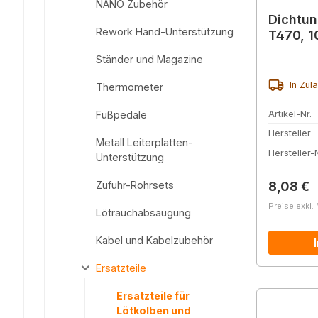
NANO Zubehör
Dichtun
Rework Hand-Unterstützung
T470, 1
Ständer und Magazine
In Zul
Thermometer
Artikel-Nr.
Fußpedale
Hersteller
Metall Leiterplatten-
Hersteller-N
Unterstützung
Reguläre
Zufuhr-Rohrsets
8,08 €
Preise exkl.
Lötrauchabsaugung
Kabel und Kabelzubehör
Ersatzteile
Ersatzteile für
Lötkolben und