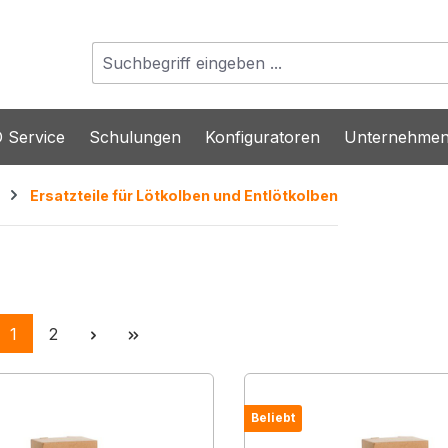
 Service
Schulungen
Konfiguratoren
Unternehme
Ersatzteile für Lötkolben und Entlötkolben
Seite
Seite
1
2
Beliebt