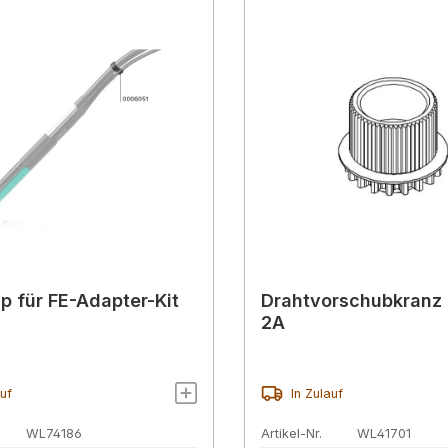
ip für FE-Adapter-Kit
Drahtvorschubkranz 
2A
auf
In Zulauf
WL74186
Artikel-Nr.
WL41701