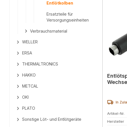
Entlötkolben
Ersatzteile für
Versorgungseinheiten
Verbrauchsmaterial
WELLER
ERSA
THERMALTRONICS
HAKKO
Entlöts
Wechse
METCAL
OKI
In Zul
PLATO
Artikel-Nr.
Sonstige Löt- und Entlötgeräte
Hersteller