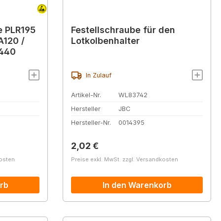
e PLR195
Festellschraube für den
A120 /
Lotkolbenhalter
S440
In Zulauf
Artikel-Nr.
WL83742
Hersteller
JBC
Hersteller-Nr.
0014395
Regulärer Preis:
2,02 €
kosten
Preise exkl. MwSt. zzgl. Versandkosten
rb
In den Warenkorb