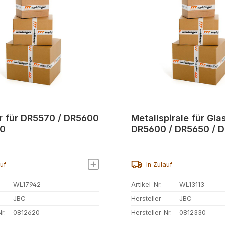
r für DR5570 / DR5600
Metallspirale für Gla
50
DR5600 / DR5650 / 
auf
In Zulauf
WL17942
Artikel-Nr.
WL13113
JBC
Hersteller
JBC
r.
0812620
Hersteller-Nr.
0812330