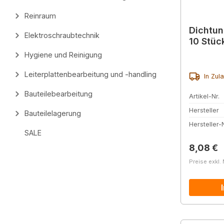
Reinraum
Dichtun
Elektroschraubtechnik
10 Stüc
Hygiene und Reinigung
Leiterplattenbearbeitung und -handling
In Zul
Bauteilebearbeitung
Artikel-Nr.
Hersteller
Bauteilelagerung
Hersteller-N
SALE
Reguläre
8,08 €
Preise exkl.