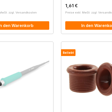
r Preis:
Regulärer Preis:
1,61 €
 MwSt. zzgl. Versandkosten
Preise exkl. MwSt. zzgl. Versand
In den Warenkorb
In den Warenko
Beliebt