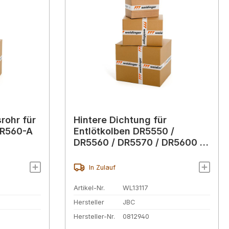
srohr für
Hintere Dichtung für
DR560-A
Entlötkolben DR5550 /
DR5560 / DR5570 / DR5600 /
DR5650 / DR560-A
In Zulauf
Artikel-Nr.
WL13117
Hersteller
JBC
Hersteller-Nr.
0812940