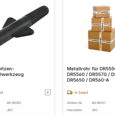
pitzen-
Metallrohr für DR555
lwerkzeug
DR5560 / DR5570 / D
DR5650 / DR560-A
auf
In Zulauf
WL18585
Artikel-Nr.
WL18057
JBC
Hersteller
JBC