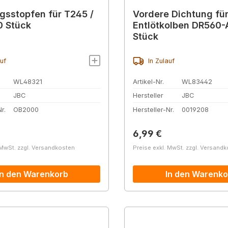
gsstopfen für T245 /
Vordere Dichtung fü
0 Stück
Entlötkolben DR560-
Stück
auf
In Zulauf
WL48321
Artikel-Nr.
WL83442
JBC
Hersteller
JBC
r.
OB2000
Hersteller-Nr.
0019208
r Preis:
Regulärer Preis:
6,99 €
 MwSt. zzgl. Versandkosten
Preise exkl. MwSt. zzgl. Versand
In den Warenkorb
In den Warenko