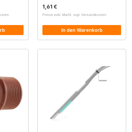
Regulärer Preis:
1,61 €
kosten
Preise exkl. MwSt. zzgl. Versandkosten
rb
In den Warenkorb