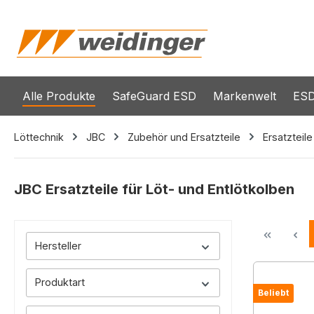
springen
Zur Hauptnavigation springen
Alle Produkte
SafeGuard ESD
Markenwelt
ESD
Löttechnik
JBC
Zubehör und Ersatzteile
Ersatzteile
JBC Ersatzteile für Löt- und Entlötkolben
Hersteller
Produktart
Beliebt