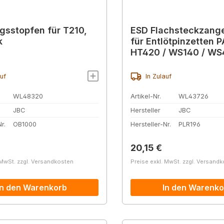
gsstopfen für T210,
ESD Flachsteckzang
k
für Entlötpinzetten P
HT420 / WS140 / W
auf
In Zulauf
WL48320
Artikel-Nr.
WL43726
JBC
Hersteller
JBC
r.
OB1000
Hersteller-Nr.
PLR196
r Preis:
Regulärer Preis:
20,15 €
 MwSt. zzgl. Versandkosten
Preise exkl. MwSt. zzgl. Versand
In den Warenkorb
In den Warenko