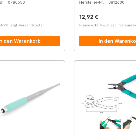
r.
0780550
Hersteller-Nr.
0812630
r Preis:
Regulärer Preis:
12,92 €
 MwSt. zzgl. Versandkosten
Preise exkl. MwSt. zzgl. Versand
In den Warenkorb
In den Warenko