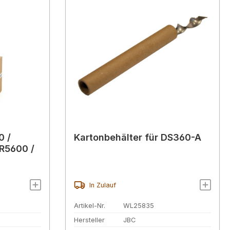
0 /
Kartonbehälter für DS360-A
R5600 /
In Zulauf
Artikel-Nr.
WL25835
Hersteller
JBC