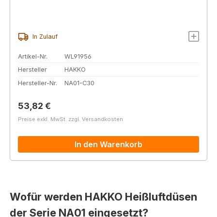
In Zulauf
Artikel-Nr.
WL91956
Hersteller
HAKKO
Hersteller-Nr.
NA01-C30
Regulärer Preis:
53,82 €
Preise exkl. MwSt. zzgl. Versandkosten
In den Warenkorb
Wofür werden HAKKO Heißluftdüsen
der Serie NA01 eingesetzt?