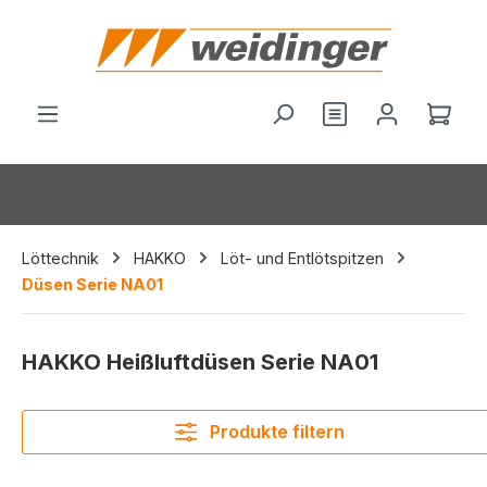
alt springen
Du hast 0 Produ
Ware
Löttechnik
HAKKO
Löt- und Entlötspitzen
Düsen Serie NA01
HAKKO Heißluftdüsen Serie NA01
Produkte filtern