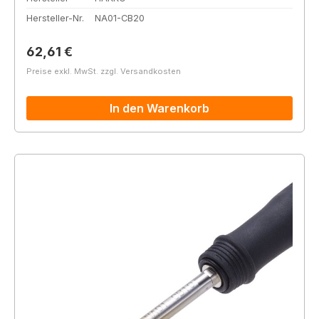
Hersteller-Nr.
NA01-CB20
Regulärer Preis:
62,61 €
Preise exkl. MwSt. zzgl. Versandkosten
In den Warenkorb