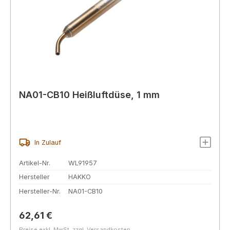
NA01-CB10 Heißluftdüse, 1 mm
In Zulauf
Artikel-Nr.
WL91957
Hersteller
HAKKO
Hersteller-Nr.
NA01-CB10
Regulärer Preis:
62,61 €
Preise exkl. MwSt. zzgl. Versandkosten