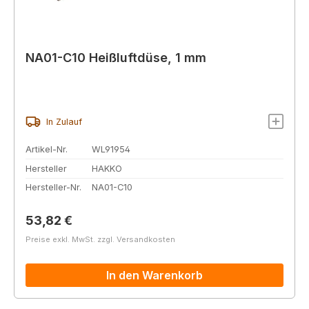
NA01-C10 Heißluftdüse, 1 mm
In Zulauf
Artikel-Nr.
WL91954
Hersteller
HAKKO
Hersteller-Nr.
NA01-C10
Regulärer Preis:
53,82 €
Preise exkl. MwSt. zzgl. Versandkosten
In den Warenkorb