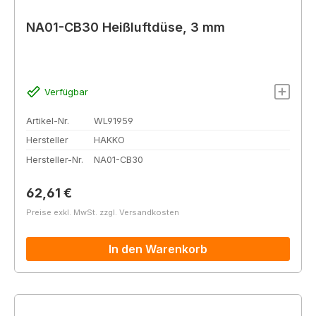
NA01-CB30 Heißluftdüse, 3 mm
Verfügbar
Artikel-Nr.
WL91959
Hersteller
HAKKO
Hersteller-Nr.
NA01-CB30
Regulärer Preis:
62,61 €
Preise exkl. MwSt. zzgl. Versandkosten
In den Warenkorb