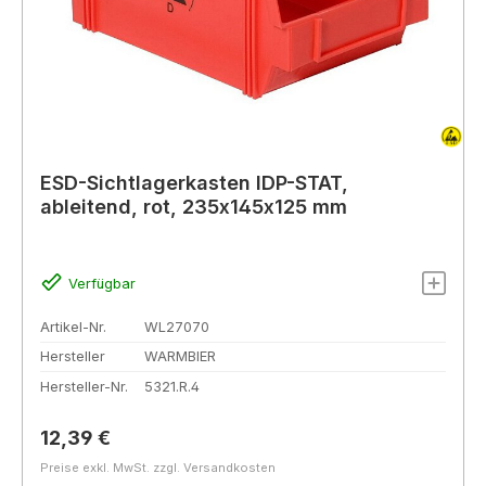
ESD-Sichtlagerkasten IDP-STAT,
ableitend, rot, 235x145x125 mm
Verfügbar
Artikel-Nr.
WL27070
Hersteller
WARMBIER
Hersteller-Nr.
5321.R.4
Regulärer Preis:
12,39 €
Preise exkl. MwSt. zzgl. Versandkosten