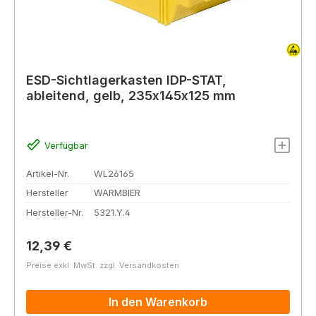
ESD-Sichtlagerkasten IDP-STAT,
ableitend, gelb, 235x145x125 mm
Verfügbar
Artikel-Nr.
WL26165
Hersteller
WARMBIER
Hersteller-Nr.
5321.Y.4
Regulärer Preis:
12,39 €
Preise exkl. MwSt. zzgl. Versandkosten
In den Warenkorb