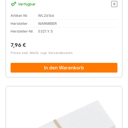
Verfügbar
Artikel-Nr.
WL26166
Hersteller
WARMBIER
Hersteller-Nr.
5321.Y.5
Regulärer Preis:
7,96 €
Preise exkl. MwSt. zzgl. Versandkosten
In den Warenkorb