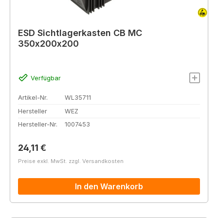
ESD Sichtlagerkasten CB MC
350x200x200
Verfügbar
Artikel-Nr.
WL35711
Hersteller
WEZ
Hersteller-Nr.
1007453
Regulärer Preis:
24,11 €
Preise exkl. MwSt. zzgl. Versandkosten
In den Warenkorb