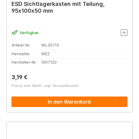
ESD Sichtlagerkasten mit Teilung,
95x100x50 mm
Verfügbar
Artikel-Nr.
WL35713
Hersteller
WEZ
Hersteller-Nr.
1007120
Regulärer Preis:
3,19 €
Preise exkl. MwSt. zzgl. Versandkosten
In den Warenkorb