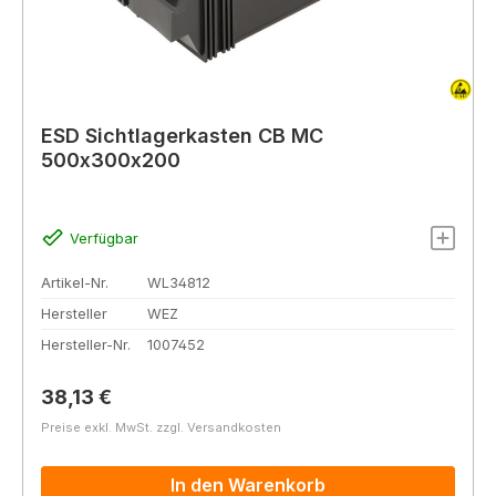
ESD Sichtlagerkasten CB MC
500x300x200
Verfügbar
Artikel-Nr.
WL34812
Hersteller
WEZ
Hersteller-Nr.
1007452
Regulärer Preis:
38,13 €
Preise exkl. MwSt. zzgl. Versandkosten
In den Warenkorb