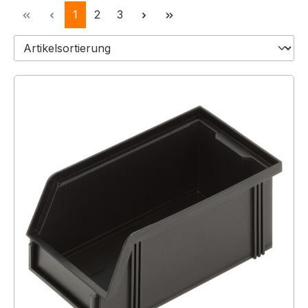
Seite
Seite
Seite
1
2
3