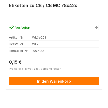
Etiketten zu CB / CB MC 78x42x
Verfügbar
Artikel-Nr.
WL36221
Hersteller
WEZ
Hersteller-Nr.
1007122
Regulärer Preis:
0,15 €
Preise exkl. MwSt. zzgl. Versandkosten
In den Warenkorb