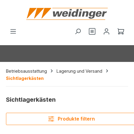
alt springen
Du hast 0 Produ
Ware
Betriebsausstattung
Lagerung und Versand
Sichtlagerkästen
Sichtlagerkästen
Produkte filtern