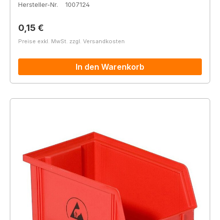
Hersteller-Nr.
1007124
Regulärer Preis:
0,15 €
Preise exkl. MwSt. zzgl. Versandkosten
In den Warenkorb