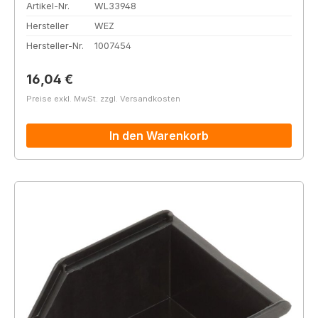
Artikel-Nr.
WL33948
Hersteller
WEZ
Hersteller-Nr.
1007454
Regulärer Preis:
16,04 €
Preise exkl. MwSt. zzgl. Versandkosten
In den Warenkorb