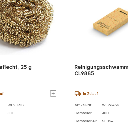
eflecht, 25 g
Reinigungsschwamm
CL9885
auf
In Zulauf
WL23937
Artikel-Nr.
WL26456
JBC
Hersteller
JBC
Hersteller-Nr.
S0354