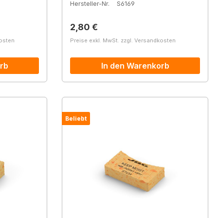
Hersteller-Nr.
S6169
Regulärer Preis:
2,80 €
kosten
Preise exkl. MwSt. zzgl. Versandkosten
rb
In den Warenkorb
Beliebt