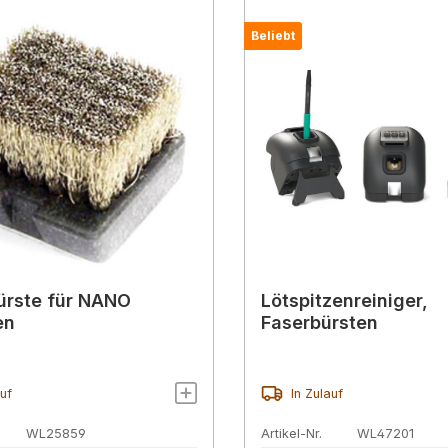
Beliebt
ürste für NANO
Lötspitzenreiniger,
en
Faserbürsten
auf
In Zulauf
WL25859
Artikel-Nr.
WL47201