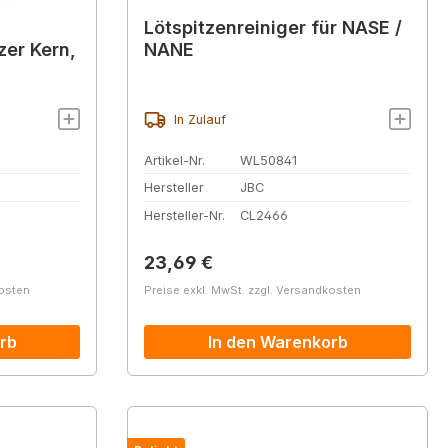
Lötspitzenreiniger für NASE /
er Kern,
NANE
In Zulauf
Artikel-Nr.
WL50841
Hersteller
JBC
Hersteller-Nr.
CL2466
Regulärer Preis:
23,69 €
kosten
Preise exkl. MwSt. zzgl. Versandkosten
rb
In den Warenkorb