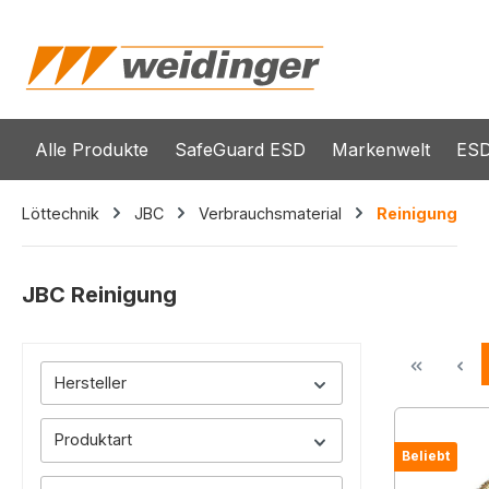
springen
Zur Hauptnavigation springen
Alle Produkte
SafeGuard ESD
Markenwelt
ESD
Löttechnik
JBC
Verbrauchsmaterial
Reinigung
JBC Reinigung
Hersteller
Produktart
Beliebt