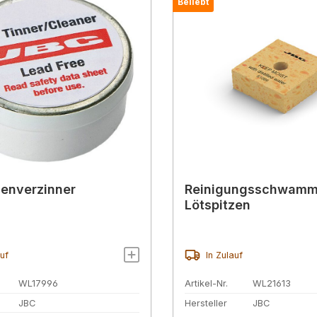
Beliebt
zenverzinner
Reinigungsschwamm
Lötspitzen
auf
In Zulauf
WL17996
Artikel-Nr.
WL21613
JBC
Hersteller
JBC