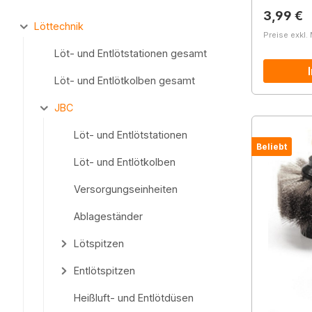
Reguläre
3,99 €
Löttechnik
Preise exkl.
Löt- und Entlötstationen gesamt
Löt- und Entlötkolben gesamt
JBC
Löt- und Entlötstationen
Beliebt
Löt- und Entlötkolben
Versorgungseinheiten
Ablageständer
Lötspitzen
Entlötspitzen
Heißluft- und Entlötdüsen