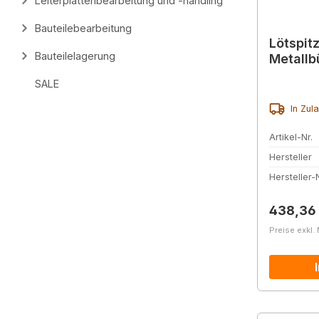
Leiterplattenbearbeitung und -handling
Bauteilebearbeitung
Lötspit
Bauteilelagerung
Metallb
SALE
In Zul
Artikel-Nr.
Hersteller
Hersteller-N
Reguläre
438,36
Preise exkl.