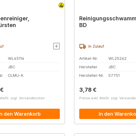
zenreiniger,
Reinigungsschwamm 
ürsten
BD
auf
In Zulauf
WL45114
Artikel-Nr.
WL25262
JBC
Hersteller
JBC
r.
CLMU-A
Hersteller-Nr.
S7751
r Preis:
Regulärer Preis:
 €
3,78 €
 MwSt. zzgl. Versandkosten
Preise exkl. MwSt. zzgl. Versand
In den Warenkorb
In den Warenko