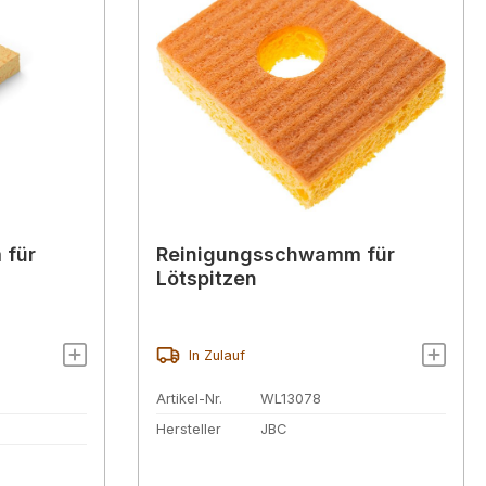
 für
Reinigungsschwamm für
Lötspitzen
In Zulauf
Artikel-Nr.
WL13078
Hersteller
JBC