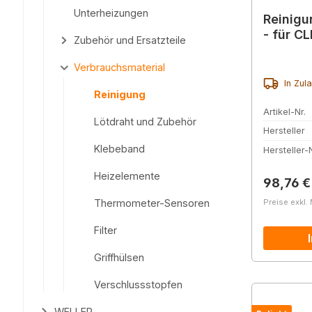
Unterheizungen
Reinigu
- für C
Zubehör und Ersatzteile
Verbrauchsmaterial
In Zul
Reinigung
Artikel-Nr.
Lötdraht und Zubehör
Hersteller
Klebeband
Hersteller-N
Heizelemente
Reguläre
98,76 €
Thermometer-Sensoren
Preise exkl.
Filter
Griffhülsen
Verschlussstopfen
WELLER