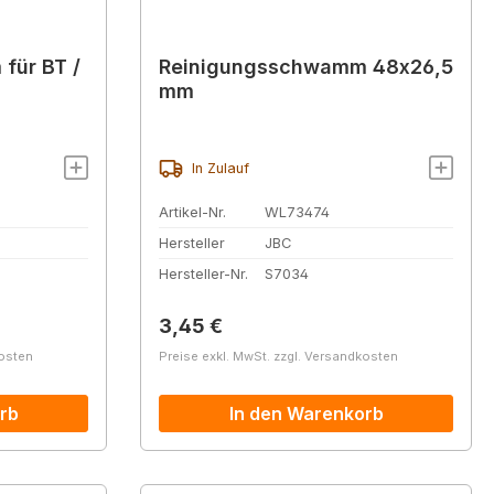
für BT /
Reinigungsschwamm 48x26,5
mm
In Zulauf
Artikel-Nr.
WL73474
Hersteller
JBC
Hersteller-Nr.
S7034
Regulärer Preis:
3,45 €
kosten
Preise exkl. MwSt. zzgl. Versandkosten
rb
In den Warenkorb