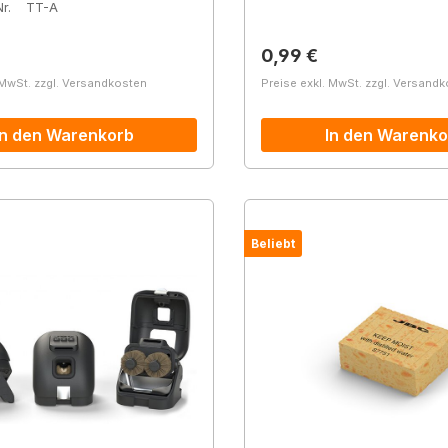
r.
TT-A
r Preis:
Regulärer Preis:
0,99 €
 MwSt. zzgl. Versandkosten
Preise exkl. MwSt. zzgl. Versand
In den Warenkorb
In den Warenko
Beliebt