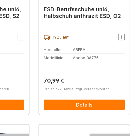
he uni6,
ESD-Berufsschuhe uni6,
ESD, S2
Halbschuh anthrazit ESD, O2
In Zulauf
Hersteller
ABEBA
Modelllinie
Abeba 36775
Regulärer Preis:
70,99 €
kosten
Preise exkl. MwSt. zzgl. Versandkosten
Details