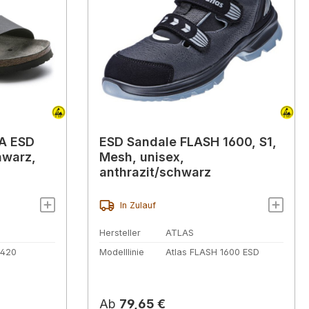
A ESD
ESD Sandale FLASH 1600, S1,
hwarz,
Mesh, unisex,
anthrazit/schwarz
In Zulauf
Hersteller
ATLAS
9420
Modelllinie
Atlas FLASH 1600 ESD
Regulärer Preis:
Ab
79,65 €