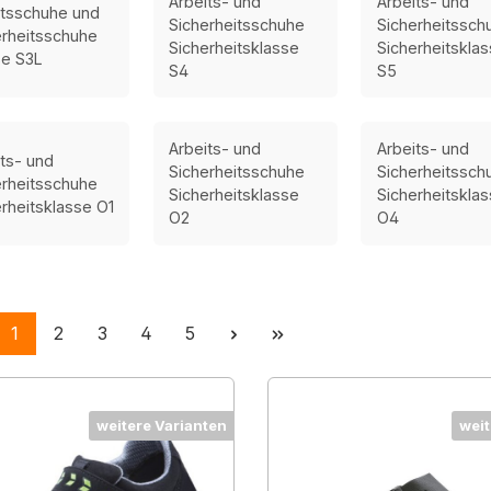
Arbeits- und
Arbeits- und
itsschuhe und
Sicherheitsschuhe
Sicherheitssch
erheitsschuhe
Sicherheitsklasse
Sicherheitskla
se S3L
S4
S5
Arbeits- und
Arbeits- und
its- und
Sicherheitsschuhe
Sicherheitssch
erheitsschuhe
Sicherheitsklasse
Sicherheitskla
rheitsklasse O1
O2
O4
Seite
Seite
Seite
Seite
Seite
1
2
3
4
5
weitere Varianten
weit