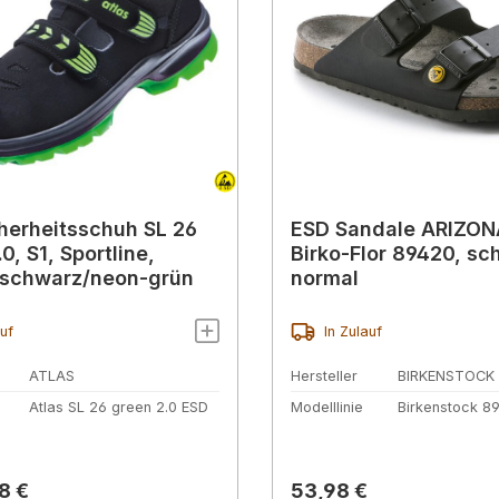
herheitsschuh SL 26
ESD Sandale ARIZON
0, S1, Sportline,
Birko-Flor 89420, sc
 schwarz/neon-grün
normal
auf
In Zulauf
ATLAS
Hersteller
BIRKENSTOCK
Atlas SL 26 green 2.0 ESD
Modelllinie
Birkenstock 8
r Preis:
Regulärer Preis:
8 €
53,98 €