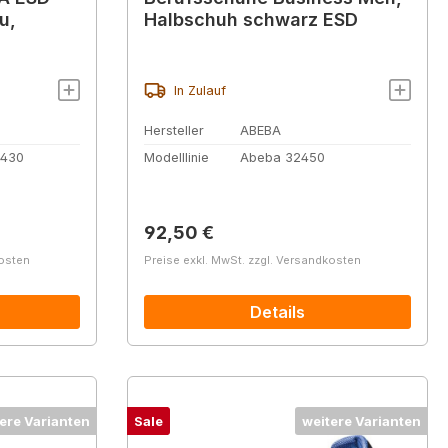
u,
Halbschuh schwarz ESD
In Zulauf
Hersteller
ABEBA
9430
Modelllinie
Abeba 32450
Regulärer Preis:
92,50 €
kosten
Preise exkl. MwSt. zzgl. Versandkosten
Details
ere Varianten
Sale
weitere Varianten