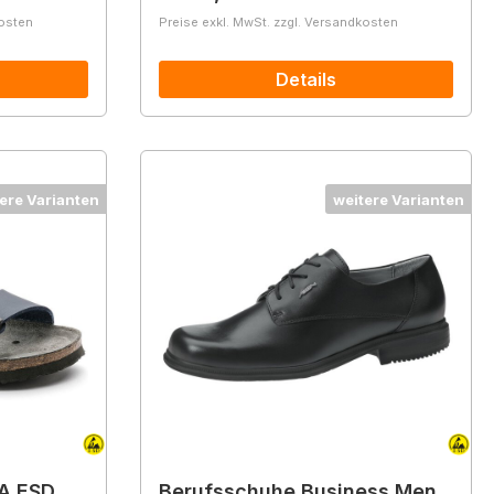
kosten
Preise exkl. MwSt. zzgl. Versandkosten
Details
ere Varianten
weitere Varianten
A ESD
Berufsschuhe Business Men,