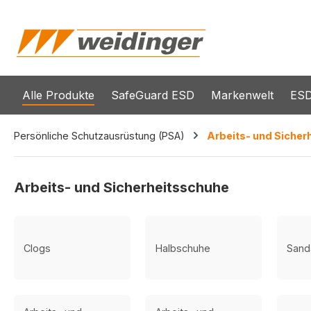
springen
Zur Hauptnavigation springen
Alle Produkte
SafeGuard ESD
Markenwelt
ESD
Persönliche Schutzausrüstung (PSA)
Arbeits- und Sicher
Arbeits- und Sicherheitsschuhe
Clogs
Halbschuhe
Sand