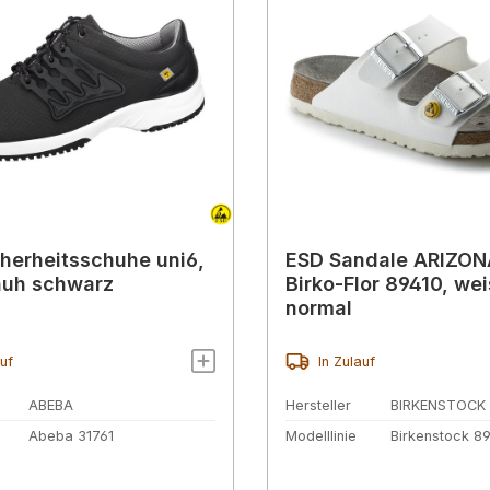
herheitsschuhe uni6,
ESD Sandale ARIZON
huh schwarz
Birko-Flor 89410, wei
normal
auf
In Zulauf
ABEBA
Hersteller
BIRKENSTOCK
Abeba 31761
Modelllinie
Birkenstock 8