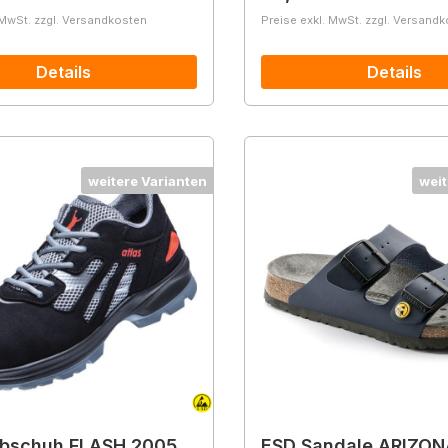
 MwSt. zzgl. Versandkosten
Preise exkl. MwSt. zzgl. Versand
Details
Details
weitere Varianten
weit
lbschuh FLASH 2005
ESD Sandale ARIZON