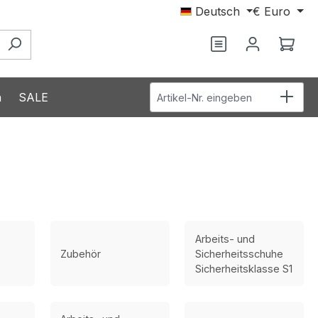
Deutsch
€
Euro
Du hast 0 Produ
Ware
Artikel-Nr. eingeben
n
SALE
Arbeits- und
Zubehör
Sicherheitsschuhe
Sicherheitsklasse S1