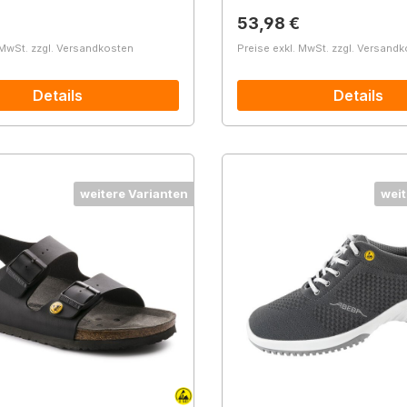
r Preis:
Regulärer Preis:
53,98 €
 MwSt. zzgl. Versandkosten
Preise exkl. MwSt. zzgl. Versand
Details
Details
weitere Varianten
weit