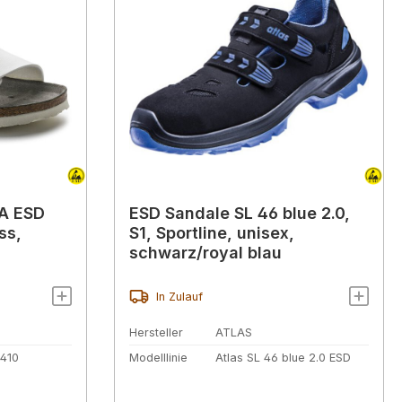
A ESD
ESD Sandale SL 46 blue 2.0,
ss,
S1, Sportline, unisex,
schwarz/royal blau
In Zulauf
Hersteller
ATLAS
9410
Modelllinie
Atlas SL 46 blue 2.0 ESD