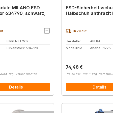
ndale MILANO ESD
ESD-Sicherheitsschu
lor 634790, schwarz,
Halbschuh anthrazit 
auf
In Zulauf
BIRKENSTOCK
Hersteller
ABEBA
Birkenstock 634790
Modelllinie
Abeba 31775
r Preis:
Regulärer Preis:
74,48 €
 MwSt. zzgl. Versandkosten
Preise exkl. MwSt. zzgl. Versand
Details
Details