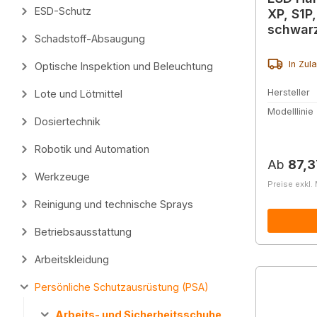
ESD-Schutz
XP, S1P
schwar
Schadstoff-Absaugung
In Zul
Optische Inspektion und Beleuchtung
Hersteller
Lote und Lötmittel
Modelllinie
Dosiertechnik
Robotik und Automation
Reguläre
Ab
87,3
Werkzeuge
Preise exkl.
Reinigung und technische Sprays
Betriebsausstattung
Arbeitskleidung
Persönliche Schutzausrüstung (PSA)
Arbeits- und Sicherheitsschuhe