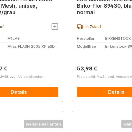
, Mesh, unisex,
Birko-Flor 89430, bla
z/grau
normal
auf
In Zulauf
ATLAS
Hersteller
BIRKENSTOCK
Atlas FLASH 2005 XP ESD
Modelllinie
Birkenstock 8
r Preis:
Regulärer Preis:
7 €
53,98 €
 MwSt. zzgl. Versandkosten
Preise exkl. MwSt. zzgl. Versand
Details
Details
weitere Varianten
weit