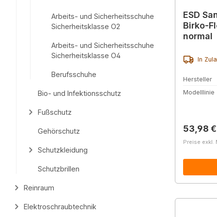
ESD Sa
Arbeits- und Sicherheitsschuhe
Birko-F
Sicherheitsklasse O2
normal
Arbeits- und Sicherheitsschuhe
Sicherheitsklasse O4
In Zul
Berufsschuhe
Hersteller
Modelllinie
Bio- und Infektionsschutz
Fußschutz
Reguläre
53,98 €
Gehörschutz
Preise exkl.
Schutzkleidung
Schutzbrillen
Reinraum
Elektroschraubtechnik