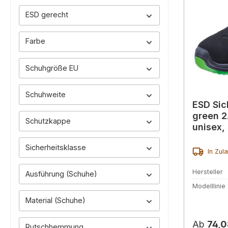
ESD gerecht
Farbe
Schuhgröße EU
Schuhweite
ESD Sic
green 2.
Schutzkappe
unisex,
Sicherheitsklasse
In Zul
Hersteller
Ausführung (Schuhe)
Modelllinie
Material (Schuhe)
Reguläre
Ab
74,0
Rutschhemmung