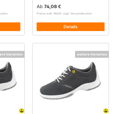
Regulärer Preis:
Ab
74,08 €
kosten
Preise exkl. MwSt. zzgl. Versandkosten
Details
ere Varianten
weitere Varianten