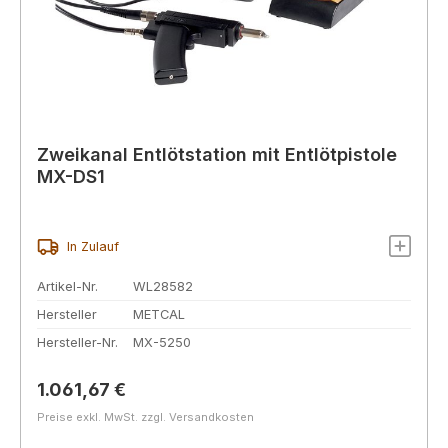
Zweikanal Entlötstation mit Entlötpistole
MX-DS1
In Zulauf
Artikel-Nr.
WL28582
Hersteller
METCAL
Hersteller-Nr.
MX-5250
Regulärer Preis:
1.061,67 €
Preise exkl. MwSt. zzgl. Versandkosten