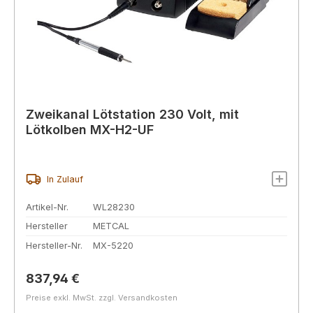
Zweikanal Lötstation 230 Volt, mit
Lötkolben MX-H2-UF
In Zulauf
Artikel-Nr.
WL28230
Hersteller
METCAL
Hersteller-Nr.
MX-5220
Regulärer Preis:
837,94 €
Preise exkl. MwSt. zzgl. Versandkosten