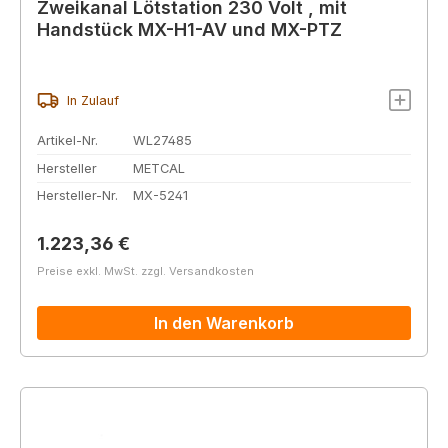
Zweikanal Lötstation 230 Volt , mit
Handstück MX-H1-AV und MX-PTZ
In Zulauf
Artikel-Nr.
WL27485
Hersteller
METCAL
Hersteller-Nr.
MX-5241
Regulärer Preis:
1.223,36 €
Preise exkl. MwSt. zzgl. Versandkosten
In den Warenkorb