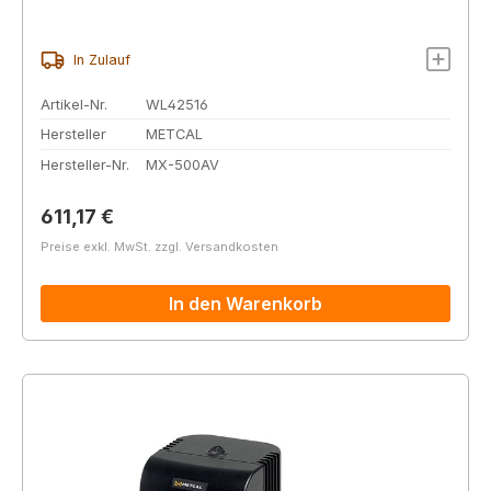
In Zulauf
Artikel-Nr.
WL42516
Hersteller
METCAL
Hersteller-Nr.
MX-500AV
Regulärer Preis:
611,17 €
Preise exkl. MwSt. zzgl. Versandkosten
In den Warenkorb