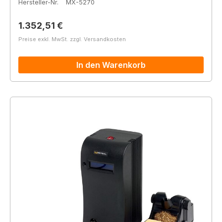
Hersteller-Nr.
MX-5270
Regulärer Preis:
1.352,51 €
Preise exkl. MwSt. zzgl. Versandkosten
In den Warenkorb