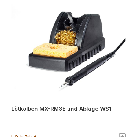
Lötkolben MX-RM3E und Ablage WS1
In Zulauf