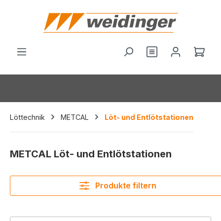
alt springen
Du hast 0 Produ
Ware
Löttechnik
METCAL
Löt- und Entlötstationen
METCAL Löt- und Entlötstationen
Produkte filtern