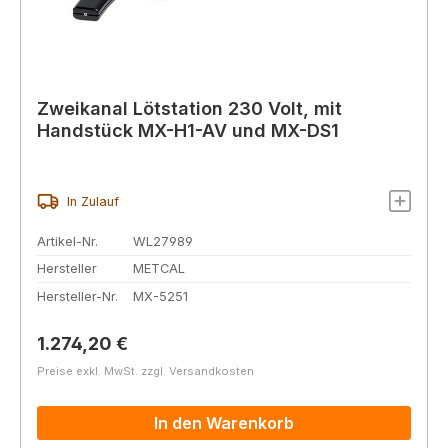
Zweikanal Lötstation 230 Volt, mit
Handstück MX-H1-AV und MX-DS1
In Zulauf
Artikel-Nr.
WL27989
Hersteller
METCAL
Hersteller-Nr.
MX-5251
Regulärer Preis:
1.274,20 €
Preise exkl. MwSt. zzgl. Versandkosten
In den Warenkorb