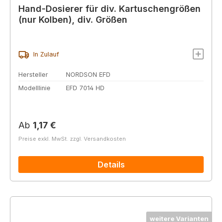
Hand-Dosierer für div. Kartuschengrößen
(nur Kolben), div. Größen
In Zulauf
Hersteller
NORDSON EFD
Modelllinie
EFD 7014 HD
Regulärer Preis:
Ab
1,17 €
Preise exkl. MwSt. zzgl. Versandkosten
Details
weitere Varianten