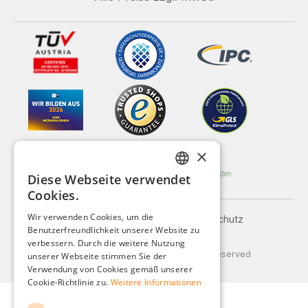
×
Diese Webseite verwendet
GERMAN
Cookies.
ENGLISH
Wir verwenden Cookies, um die
Impressum
AGB
Datenschutz
Benutzerfreundlichkeit unserer Website zu
FRENCH
Versand und Zahlung
verbessern. Durch die weitere Nutzung
ITALIAN
© 2026 Weidinger GmbH, All Rights Reserved
unserer Webseite stimmen Sie der
Verwendung von Cookies gemäß unserer
DUTCH
Cookie-Richtlinie zu.
Weitere Informationen
POLISH