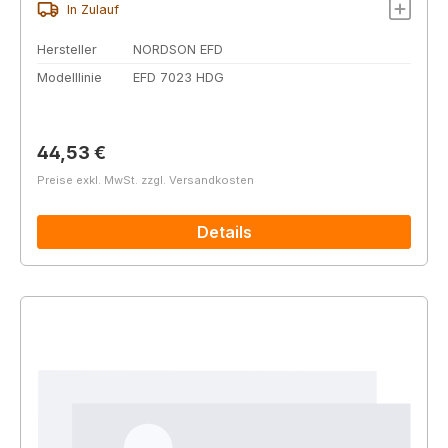
In Zulauf
Hersteller
NORDSON EFD
Modelllinie
EFD 7023 HDG
Regulärer Preis:
44,53 €
Preise exkl. MwSt. zzgl. Versandkosten
Details