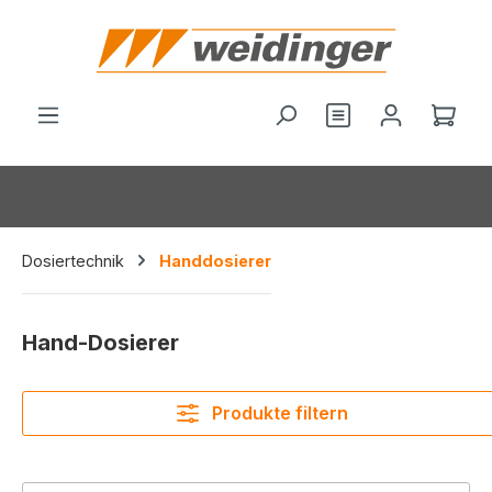
alt springen
Du hast 0 Produ
Ware
Dosiertechnik
Handdosierer
Hand-Dosierer
Produkte filtern