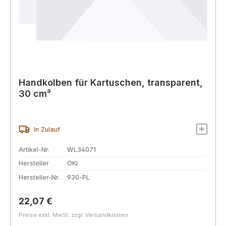
Handkolben für Kartuschen, transparent,
30 cm³
In Zulauf
Artikel-Nr.
WL34071
Hersteller
OKI
Hersteller-Nr.
930-PL
Regulärer Preis:
22,07 €
Preise exkl. MwSt. zzgl. Versandkosten