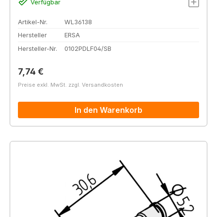
Verfügbar
Artikel-Nr.
WL36138
Hersteller
ERSA
Hersteller-Nr.
0102PDLF04/SB
Regulärer Preis:
7,74 €
Preise exkl. MwSt. zzgl. Versandkosten
In den Warenkorb