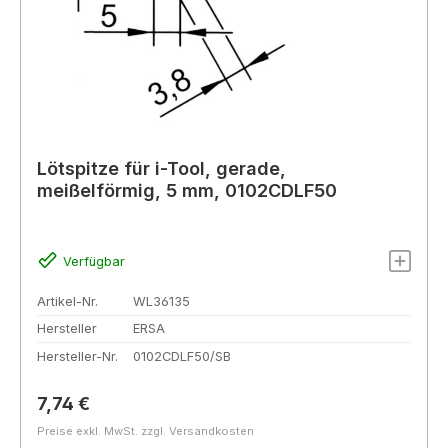
Lötspitze für i-Tool, gerade,
meißelförmig, 5 mm, 0102CDLF50
Verfügbar
Artikel-Nr.
WL36135
Hersteller
ERSA
Hersteller-Nr.
0102CDLF50/SB
Regulärer Preis:
7,74 €
Preise exkl. MwSt. zzgl. Versandkosten