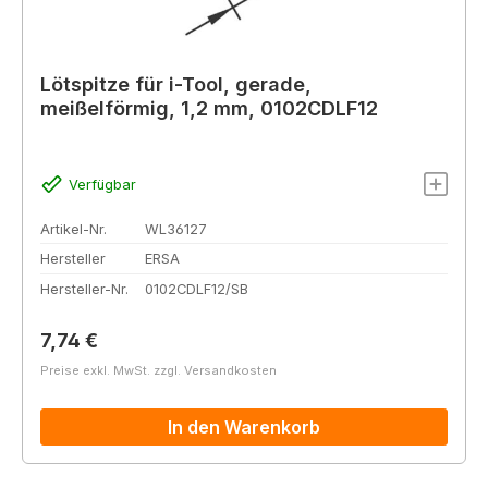
Lötspitze für i-Tool, gerade,
meißelförmig, 1,2 mm, 0102CDLF12
Verfügbar
Artikel-Nr.
WL36127
Hersteller
ERSA
Hersteller-Nr.
0102CDLF12/SB
Regulärer Preis:
7,74 €
Preise exkl. MwSt. zzgl. Versandkosten
In den Warenkorb