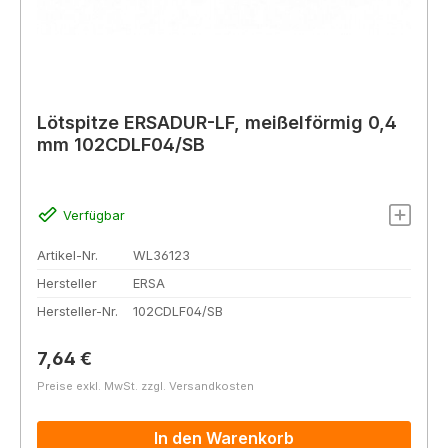
Lötspitze ERSADUR-LF, meißelförmig 0,4
mm 102CDLF04/SB
Verfügbar
Artikel-Nr.
WL36123
Hersteller
ERSA
Hersteller-Nr.
102CDLF04/SB
Regulärer Preis:
7,64 €
Preise exkl. MwSt. zzgl. Versandkosten
In den Warenkorb