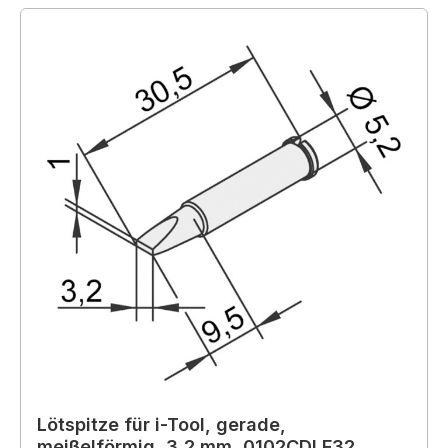
Lötspitze für i-Tool, gerade,
meißelförmig, 3,2 mm, 0102CDLF32