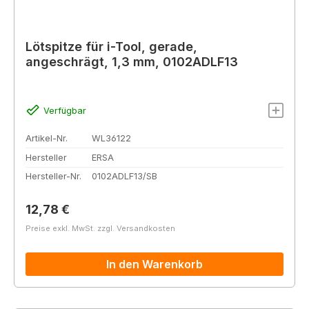
Lötspitze für i-Tool, gerade,
angeschrägt, 1,3 mm, 0102ADLF13
Verfügbar
Artikel-Nr.
WL36122
Hersteller
ERSA
Hersteller-Nr.
0102ADLF13/SB
Regulärer Preis:
12,78 €
Preise exkl. MwSt. zzgl. Versandkosten
In den Warenkorb