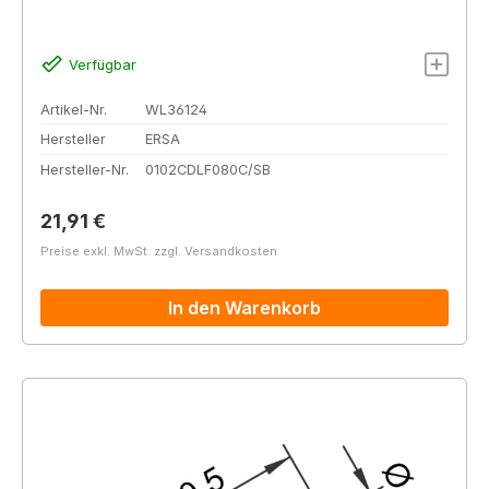
Verfügbar
Artikel-Nr.
WL36124
Hersteller
ERSA
Hersteller-Nr.
0102CDLF080C/SB
Regulärer Preis:
21,91 €
Preise exkl. MwSt. zzgl. Versandkosten
In den Warenkorb