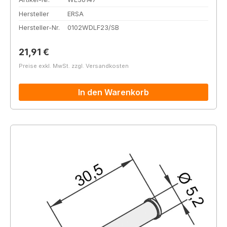
Hersteller
ERSA
Hersteller-Nr.
0102WDLF23/SB
Regulärer Preis:
21,91 €
Preise exkl. MwSt. zzgl. Versandkosten
In den Warenkorb