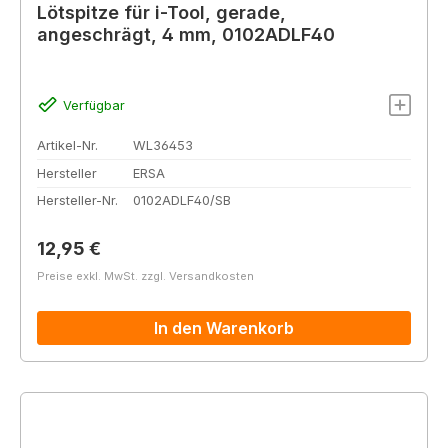
Lötspitze für i-Tool, gerade,
angeschrägt, 4 mm, 0102ADLF40
Verfügbar
Artikel-Nr.
WL36453
Hersteller
ERSA
Hersteller-Nr.
0102ADLF40/SB
Regulärer Preis:
12,95 €
Preise exkl. MwSt. zzgl. Versandkosten
In den Warenkorb