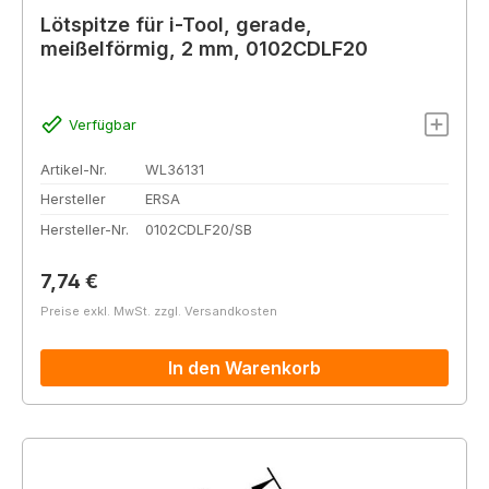
Lötspitze für i-Tool, gerade,
meißelförmig, 2 mm, 0102CDLF20
Verfügbar
Artikel-Nr.
WL36131
Hersteller
ERSA
Hersteller-Nr.
0102CDLF20/SB
Regulärer Preis:
7,74 €
Preise exkl. MwSt. zzgl. Versandkosten
In den Warenkorb