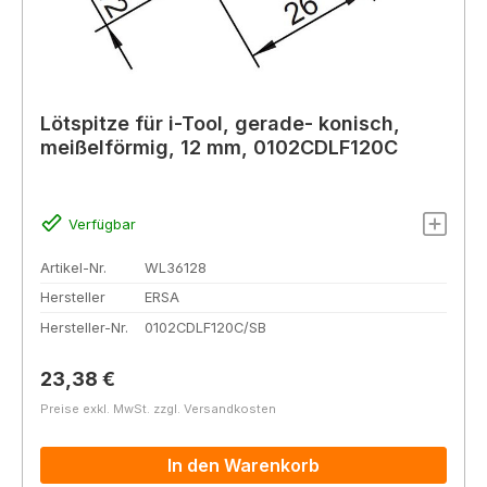
Lötspitze für i-Tool, gerade- konisch,
meißelförmig, 12 mm, 0102CDLF120C
Verfügbar
Artikel-Nr.
WL36128
Hersteller
ERSA
Hersteller-Nr.
0102CDLF120C/SB
Regulärer Preis:
23,38 €
Preise exkl. MwSt. zzgl. Versandkosten
In den Warenkorb