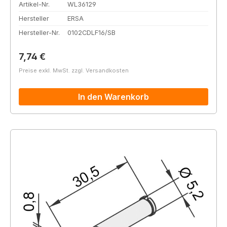
Artikel-Nr.
WL36129
Hersteller
ERSA
Hersteller-Nr.
0102CDLF16/SB
Regulärer Preis:
7,74 €
Preise exkl. MwSt. zzgl. Versandkosten
In den Warenkorb