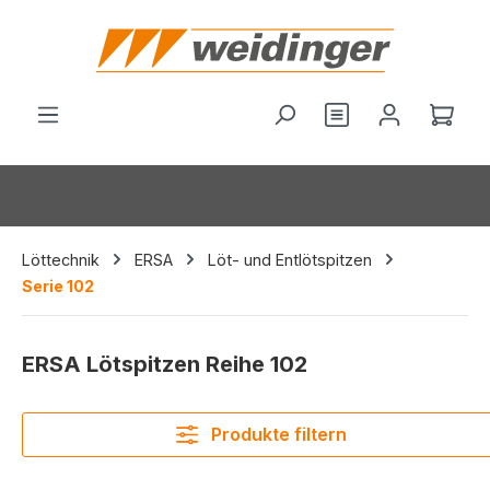
alt springen
Du hast 0 Produ
Ware
Löttechnik
ERSA
Löt- und Entlötspitzen
Serie 102
ERSA Lötspitzen Reihe 102
Produkte filtern