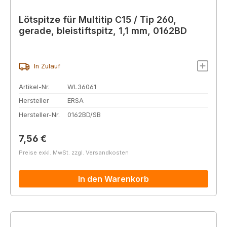
Lötspitze für Multitip C15 / Tip 260,
gerade, bleistiftspitz, 1,1 mm, 0162BD
In Zulauf
Artikel-Nr.
WL36061
Hersteller
ERSA
Hersteller-Nr.
0162BD/SB
Regulärer Preis:
7,56 €
Preise exkl. MwSt. zzgl. Versandkosten
In den Warenkorb