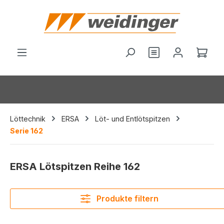
alt springen
Du hast 0 Produ
Ware
Löttechnik
ERSA
Löt- und Entlötspitzen
Serie 162
ERSA Lötspitzen Reihe 162
Produkte filtern