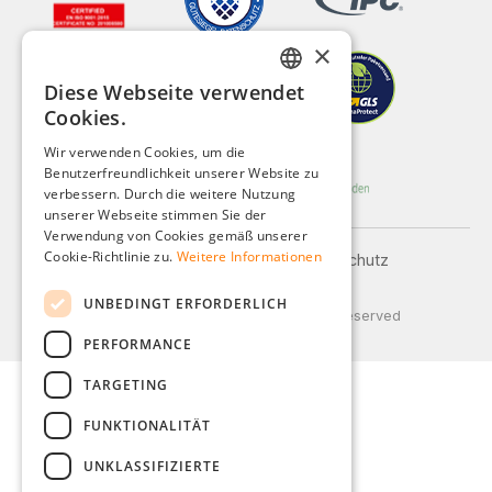
×
Diese Webseite verwendet
GERMAN
Cookies.
ENGLISH
Wir verwenden Cookies, um die
Benutzerfreundlichkeit unserer Website zu
FRENCH
verbessern. Durch die weitere Nutzung
ITALIAN
unserer Webseite stimmen Sie der
Verwendung von Cookies gemäß unserer
DUTCH
Cookie-Richtlinie zu.
Weitere Informationen
Impressum
AGB
Datenschutz
Versand und Zahlung
POLISH
UNBEDINGT ERFORDERLICH
© 2026 Weidinger GmbH, All Rights Reserved
PERFORMANCE
TARGETING
FUNKTIONALITÄT
UNKLASSIFIZIERTE