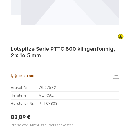
Lötspitze Serie PTTC 800 klingenförmig,
2 x 16,5 mm
In Zulauf
Artikel-Nr.
WL27582
Hersteller
METCAL
Hersteller-Nr.
PTTC-803
Regulärer Preis:
82,89 €
Preise exkl. MwSt. zzgl. Versandkosten