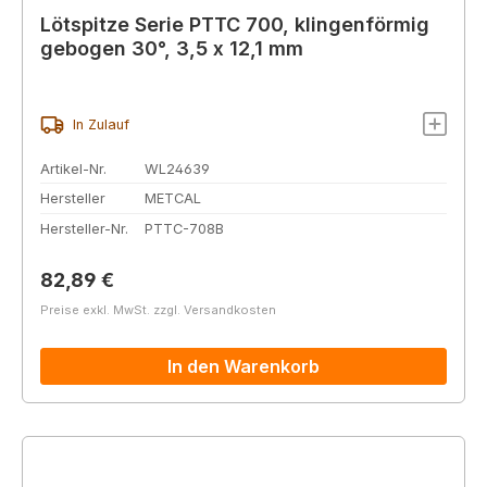
Lötspitze Serie PTTC 700, klingenförmig
gebogen 30°, 3,5 x 12,1 mm
In Zulauf
Artikel-Nr.
WL24639
Hersteller
METCAL
Hersteller-Nr.
PTTC-708B
Regulärer Preis:
82,89 €
Preise exkl. MwSt. zzgl. Versandkosten
In den Warenkorb