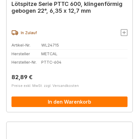
Lötspitze Serie PTTC 600, klingenförmig
gebogen 22°, 6,35 x 12,7 mm
In Zulauf
Artikel-Nr.
WL24715
Hersteller
METCAL
Hersteller-Nr.
PTTC-604
Regulärer Preis:
82,89 €
Preise exkl. MwSt. zzgl. Versandkosten
In den Warenkorb