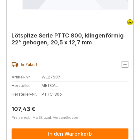
Lötspitze Serie PTTC 800, klingenförmig
22° gebogen, 20,5 x 12,7 mm
In Zulauf
Artikel-Nr.
WL27587
Hersteller
METCAL
Hersteller-Nr.
PTTC-806
Regulärer Preis:
107,43 €
Preise exkl. MwSt. zzgl. Versandkosten
In den Warenkorb