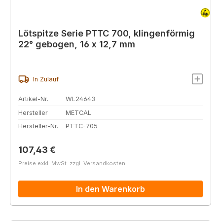
Lötspitze Serie PTTC 700, klingenförmig
22° gebogen, 16 x 12,7 mm
In Zulauf
Artikel-Nr.
WL24643
Hersteller
METCAL
Hersteller-Nr.
PTTC-705
Regulärer Preis:
107,43 €
Preise exkl. MwSt. zzgl. Versandkosten
In den Warenkorb