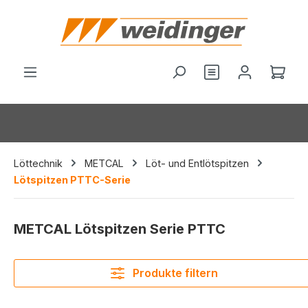
alt springen
Du hast 0 Produ
Ware
Löttechnik
METCAL
Löt- und Entlötspitzen
Lötspitzen PTTC-Serie
METCAL Lötspitzen Serie PTTC
Produkte filtern