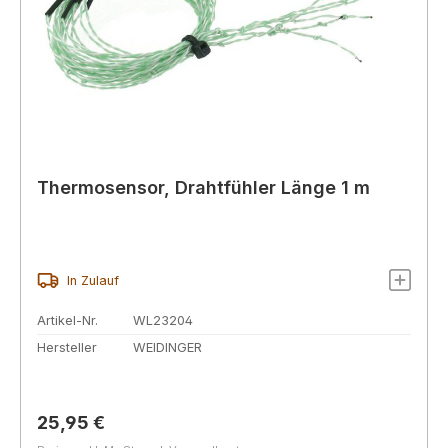
Thermosensor, Drahtfühler Länge 1 m
In Zulauf
Artikel-Nr.
WL23204
Hersteller
WEIDINGER
Regulärer Preis:
25,95 €