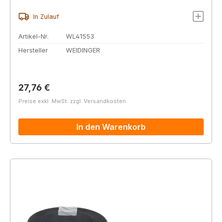
In Zulauf
Artikel-Nr.
WL41553
Hersteller
WEIDINGER
Regulärer Preis:
27,76 €
Preise exkl. MwSt. zzgl. Versandkosten
In den Warenkorb