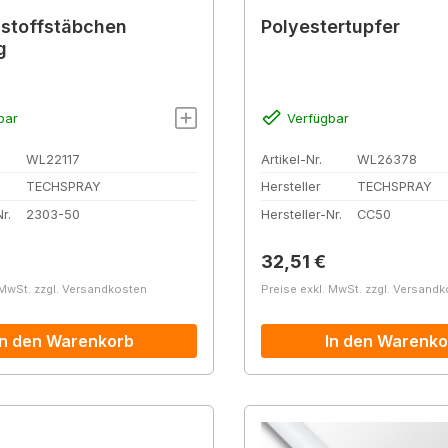
stoffstäbchen
Polyestertupfer
g
bar
Verfügbar
WL22117
Artikel-Nr.
WL26378
TECHSPRAY
Hersteller
TECHSPRAY
r.
2303-50
Hersteller-Nr.
CC50
r Preis:
Regulärer Preis:
32,51 €
 MwSt. zzgl. Versandkosten
Preise exkl. MwSt. zzgl. Versand
In den Warenkorb
In den Warenko