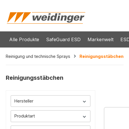
springen
Zur Hauptnavigation springen
Alle Produkte
SafeGuard ESD
Markenwelt
ESD
Reinigung und technische Sprays
Reinigungsstäbchen
Reinigungsstäbchen
Hersteller
Produktart