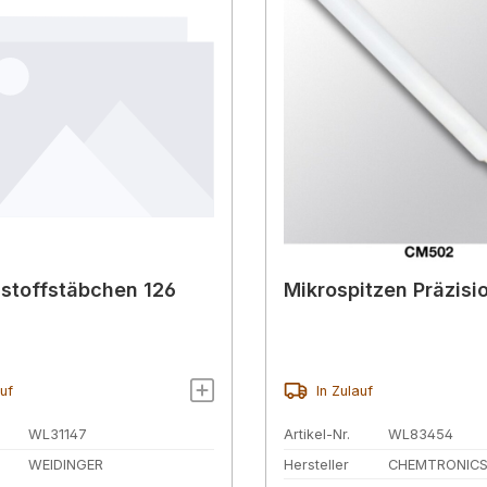
stoffstäbchen 126
Mikrospitzen Präzisi
auf
In Zulauf
WL31147
Artikel-Nr.
WL83454
WEIDINGER
Hersteller
CHEMTRONIC