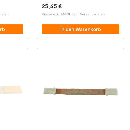
Regulärer Preis:
25,45 €
kosten
Preise exkl. MwSt. zzgl. Versandkosten
rb
In den Warenkorb