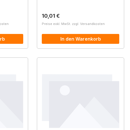
Regulärer Preis:
10,01 €
kosten
Preise exkl. MwSt. zzgl. Versandkosten
rb
In den Warenkorb