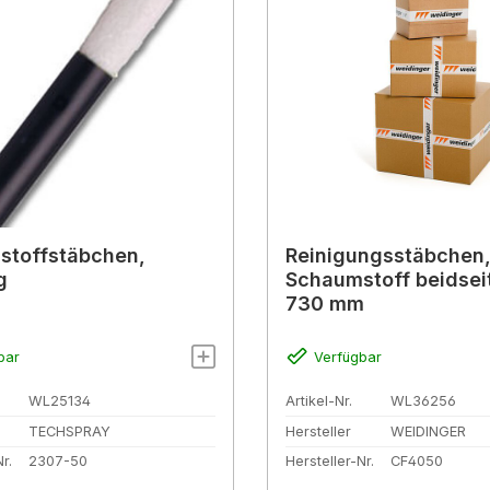
stoffstäbchen,
Reinigungsstäbchen
g
Schaumstoff beidseit
730 mm
bar
Verfügbar
WL25134
Artikel-Nr.
WL36256
TECHSPRAY
Hersteller
WEIDINGER
r.
2307-50
Hersteller-Nr.
CF4050