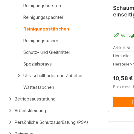
Reinigungsbürsten
Schaum
einseiti
Reinigungsspachtel
Reinigungsstäbchen
Verfüg
Reinigungstücher
Artikel-Nr.
Schutz- und Gleitmittel
Hersteller
Spezialsprays
Hersteller-N
Ultraschallbäder und Zubehör
Reguläre
10,58 €
Preise exkl.
Wattestäbchen
Betriebsausstattung
Arbeitskleidung
Persönliche Schutzausrüstung (PSA)
Reinraum