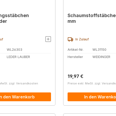
ungsstäbchen
Schaumstoffstäbche
der
mm
auf
In Zulauf
WL26303
Artikel-Nr.
WL31150
LEDER LAUBER
Hersteller
WEIDINGER
r Preis:
Regulärer Preis:
€
19,97 €
 MwSt. zzgl. Versandkosten
Preise exkl. MwSt. zzgl. Versand
In den Warenkorb
In den Warenko