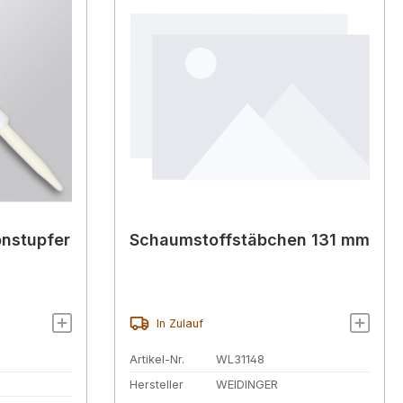
onstupfer
Schaumstoffstäbchen 131 mm
In Zulauf
Artikel-Nr.
WL31148
S
Hersteller
WEIDINGER