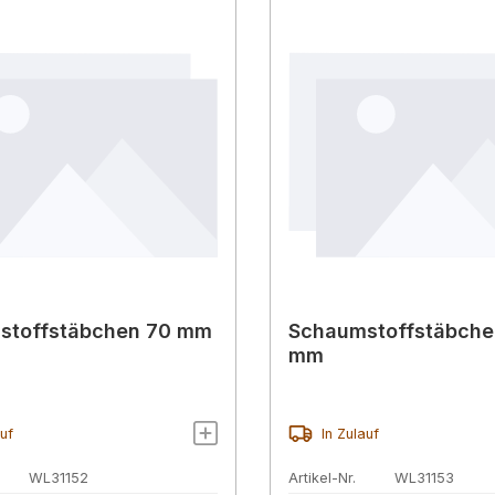
stoffstäbchen 70 mm
Schaumstoffstäbche
mm
auf
In Zulauf
WL31152
Artikel-Nr.
WL31153