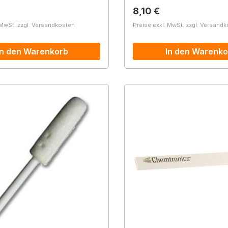
r Preis:
Regulärer Preis:
8,10 €
 MwSt. zzgl. Versandkosten
Preise exkl. MwSt. zzgl. Versand
In den Warenkorb
In den Warenko