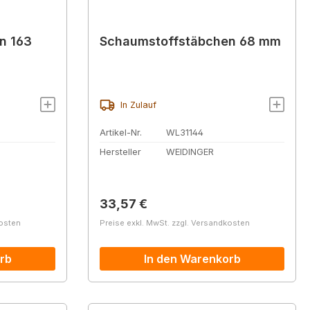
n 163
Schaumstoffstäbchen 68 mm
In Zulauf
Artikel-Nr.
WL31144
Hersteller
WEIDINGER
Regulärer Preis:
33,57 €
kosten
Preise exkl. MwSt. zzgl. Versandkosten
rb
In den Warenkorb