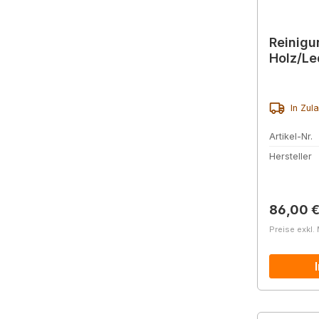
Reinig
Holz/Le
In Zul
Artikel-Nr.
Hersteller
Reguläre
86,00 
Preise exkl.