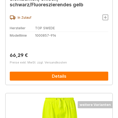
schwarz/Fluoreszierendes gelb
In Zulauf
Hersteller
TOP SWEDE
Modelllinie
1000857-914
Regulärer Preis:
66,29 €
Preise exkl. MwSt. zzgl. Versandkosten
Details
weitere Varianten