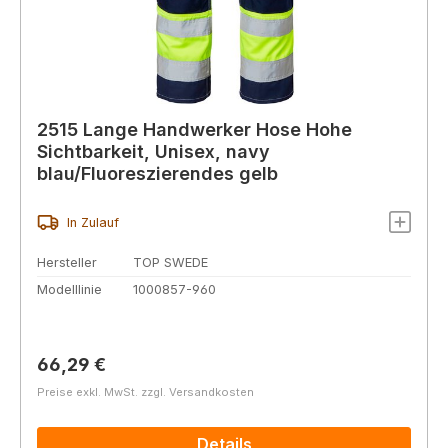
2515 Lange Handwerker Hose Hohe
Sichtbarkeit, Unisex, navy
blau/Fluoreszierendes gelb
In Zulauf
Hersteller
TOP SWEDE
Modelllinie
1000857-960
Regulärer Preis:
66,29 €
Preise exkl. MwSt. zzgl. Versandkosten
Details