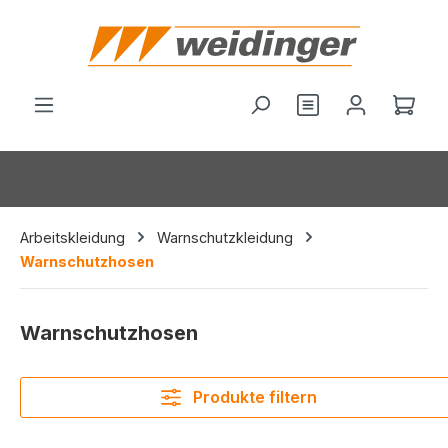
alt springen
Du hast 0 Produ
Ware
Arbeitskleidung
Warnschutzkleidung
Warnschutzhosen
Warnschutzhosen
Produkte filtern