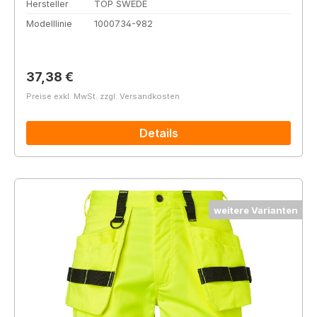
Hersteller
TOP SWEDE
Modelllinie
1000734-982
Regulärer Preis:
37,38 €
Preise exkl. MwSt. zzgl. Versandkosten
Details
weitere Varianten