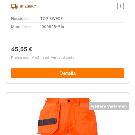
In Zulauf
Hersteller
TOP SWEDE
Modelllinie
1000828-914
Regulärer Preis:
65,55 €
Preise exkl. MwSt. zzgl. Versandkosten
Details
weitere Varianten