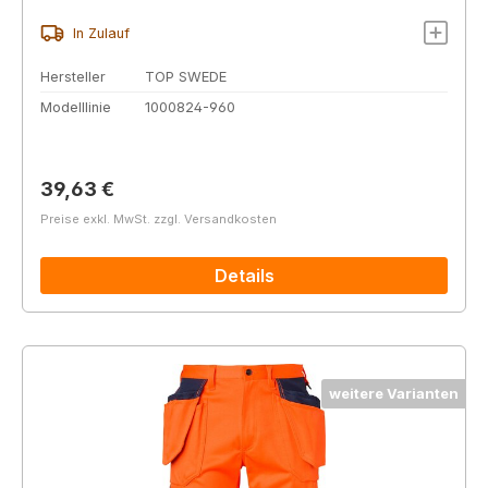
In Zulauf
Hersteller
TOP SWEDE
Modelllinie
1000824-960
Regulärer Preis:
39,63 €
Preise exkl. MwSt. zzgl. Versandkosten
Details
weitere Varianten