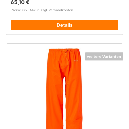
Regulärer Preis:
65,10 €
Preise exkl. MwSt. zzgl. Versandkosten
Details
weitere Varianten