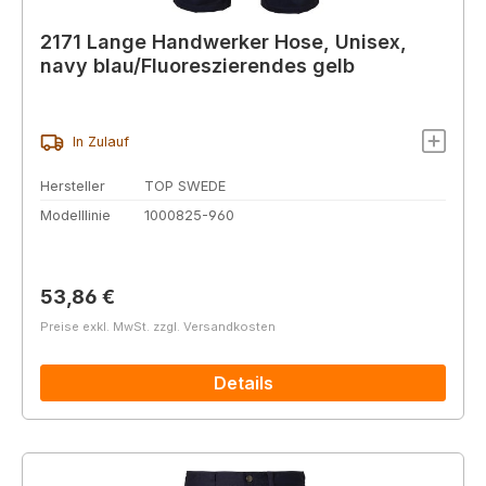
2171 Lange Handwerker Hose, Unisex,
navy blau/Fluoreszierendes gelb
In Zulauf
Hersteller
TOP SWEDE
Modelllinie
1000825-960
Regulärer Preis:
53,86 €
Preise exkl. MwSt. zzgl. Versandkosten
Details