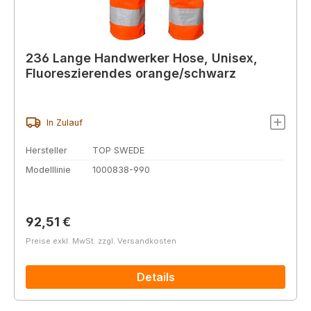
236 Lange Handwerker Hose, Unisex,
Fluoreszierendes orange/schwarz
In Zulauf
Hersteller
TOP SWEDE
Modelllinie
1000838-990
Regulärer Preis:
92,51 €
Preise exkl. MwSt. zzgl. Versandkosten
Details