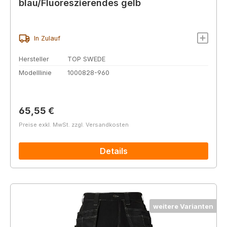
blau/Fluoreszierendes gelb
In Zulauf
Hersteller
TOP SWEDE
Modelllinie
1000828-960
Regulärer Preis:
65,55 €
Preise exkl. MwSt. zzgl. Versandkosten
Details
weitere Varianten