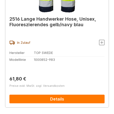
2516 Lange Handwerker Hose, Unisex,
Fluoreszierendes gelb/navy blau
In Zulauf
Hersteller
TOP SWEDE
Modelllinie
1000852-983
Regulärer Preis:
61,80 €
Preise exkl. MwSt. zzgl. Versandkosten
Details