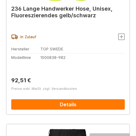
236 Lange Handwerker Hose, Unisex,
Fluoreszierendes gelb/schwarz
In Zulauf
Hersteller
TOP SWEDE
Modelllinie
1000838-982
Regulärer Preis:
92,51 €
Preise exkl. MwSt. zzgl. Versandkosten
Details