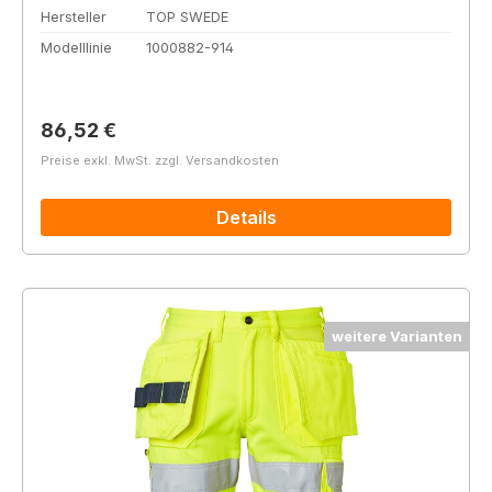
Hersteller
TOP SWEDE
Modelllinie
1000882-914
Regulärer Preis:
86,52 €
Preise exkl. MwSt. zzgl. Versandkosten
Details
weitere Varianten