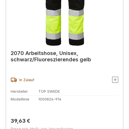
2070 Arbeitshose, Unisex,
schwarz/Fluoreszierendes gelb
In Zulauf
Hersteller
TOP SWEDE
Modelllinie
1000824-914
Regulärer Preis:
39,63 €
Preise exkl. MwSt. zzgl. Versandkosten