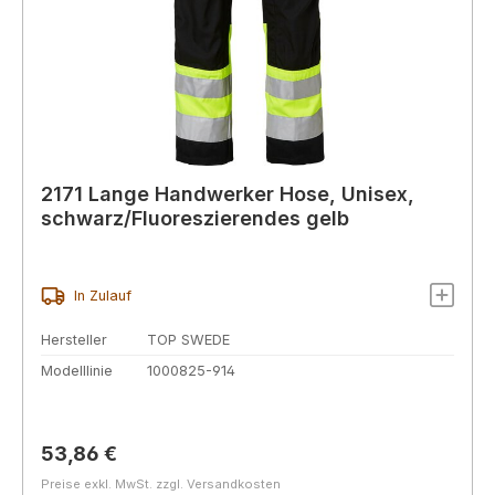
2171 Lange Handwerker Hose, Unisex,
schwarz/Fluoreszierendes gelb
In Zulauf
Hersteller
TOP SWEDE
Modelllinie
1000825-914
Regulärer Preis:
53,86 €
Preise exkl. MwSt. zzgl. Versandkosten