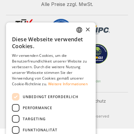
Alle Preise zzgl. MwSt.
×
Diese Webseite verwendet
GERMAN
Cookies.
ENGLISH
Wir verwenden Cookies, um die
Benutzerfreundlichkeit unserer Website zu
FRENCH
verbessern. Durch die weitere Nutzung
ITALIAN
unserer Webseite stimmen Sie der
Verwendung von Cookies gemäß unserer
DUTCH
Cookie-Richtlinie zu.
Weitere Informationen
POLISH
UNBEDINGT ERFORDERLICH
Impressum
AGB
Datenschutz
PERFORMANCE
Versand und Zahlung
© 2026 Weidinger GmbH, All Rights Reserved
TARGETING
FUNKTIONALITÄT