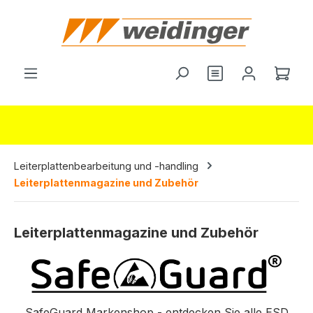
alt springen
Du hast 0 Produ
Ware
Leiterplattenbearbeitung und -handling
Leiterplattenmagazine und Zubehör
Leiterplattenmagazine und Zubehör
SafeGuard Markenshop - entdecken Sie alle ESD