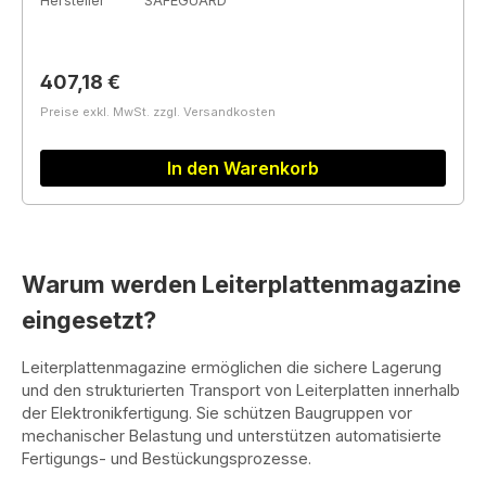
Hersteller
SAFEGUARD
Regulärer Preis:
407,18 €
Preise exkl. MwSt. zzgl. Versandkosten
In den Warenkorb
Warum werden Leiterplattenmagazine
eingesetzt?
Leiterplattenmagazine ermöglichen die sichere Lagerung
und den strukturierten Transport von Leiterplatten innerhalb
der Elektronikfertigung. Sie schützen Baugruppen vor
mechanischer Belastung und unterstützen automatisierte
Fertigungs- und Bestückungsprozesse.