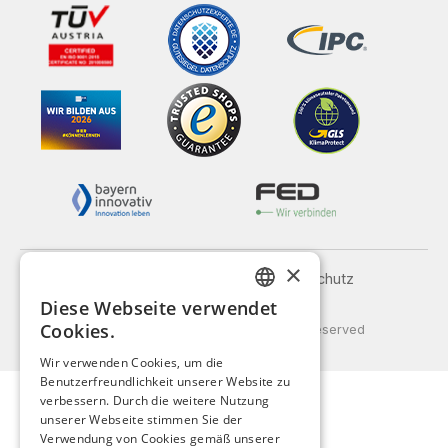
×
Impressum
AGB
Datenschutz
Versand und Zahlung
Diese Webseite verwendet
GERMAN
Cookies.
© 2026 Weidinger GmbH, All Rights Reserved
ENGLISH
Wir verwenden Cookies, um die
Benutzerfreundlichkeit unserer Website zu
FRENCH
verbessern. Durch die weitere Nutzung
ITALIAN
unserer Webseite stimmen Sie der
Verwendung von Cookies gemäß unserer