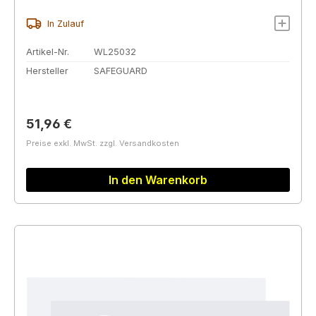
In Zulauf
Artikel-Nr.
WL25032
Hersteller
SAFEGUARD
Regulärer Preis:
51,96 €
Preise exkl. MwSt. zzgl. Versandkosten
In den Warenkorb