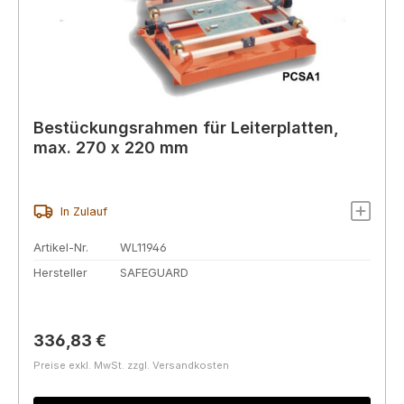
Bestückungsrahmen für Leiterplatten,
max. 270 x 220 mm
In Zulauf
Artikel-Nr.
WL11946
Hersteller
SAFEGUARD
Regulärer Preis:
336,83 €
Preise exkl. MwSt. zzgl. Versandkosten