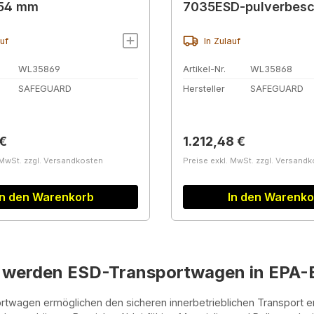
254 mm
7035ESD-pulverbesc
auf
In Zulauf
WL35869
Artikel-Nr.
WL35868
SAFEGUARD
Hersteller
SAFEGUARD
r Preis:
Regulärer Preis:
€
1.212,48 €
 MwSt. zzgl. Versandkosten
Preise exkl. MwSt. zzgl. Versand
In den Warenkorb
In den Warenko
werden ESD-Transportwagen in EPA-B
twagen ermöglichen den sicheren innerbetrieblichen Transport em