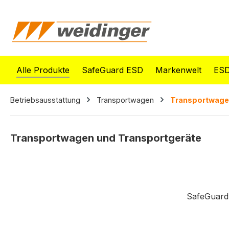
springen
Zur Hauptnavigation springen
Alle Produkte
SafeGuard ESD
Markenwelt
ESD
Betriebsausstattung
Transportwagen
Transportwage
Transportwagen und Transportgeräte
SafeGuard 