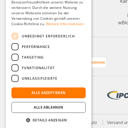
Kar
Benutzerfreundlichkeit unserer Website zu
FRENCH
+49 (0)8142 / 4289 - 300
verbessern. Durch die weitere Nutzung
ITALIAN
unserer Webseite stimmen Sie der
Mo-Fr, 08:00 - 16:00 Uhr
Verwendung von Cookies gemäß unserer
DUTCH
wBlo
Cookie-Richtlinie zu.
Weitere Informationen
Oder über unser Kontaktformular.
POLISH
UNBEDINGT ERFORDERLICH
PERFORMANCE
Zahlungsarten
TARGETING
FUNKTIONALITÄT
UNKLASSIFIZIERTE
ALLE AKZEPTIEREN
ALLE ABLEHNEN
DETAILS ANZEIGEN
Impressum
AGB
Datenschutz
Versand u