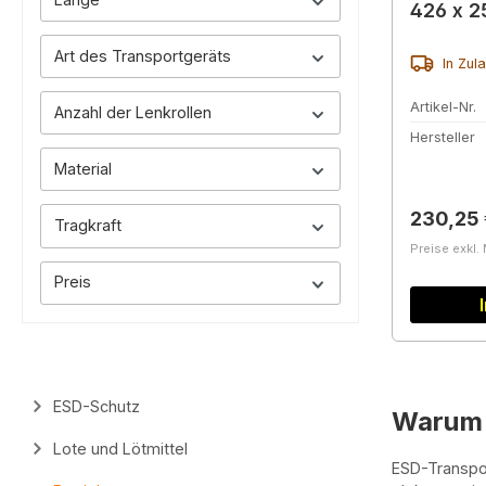
426 x 
Art des Transportgeräts
In Zul
Artikel-Nr.
Anzahl der Lenkrollen
Hersteller
Material
Reguläre
230,25 
Tragkraft
Preise exkl.
Preis
ESD-Schutz
Warum 
Lote und Lötmittel
ESD-Transpor