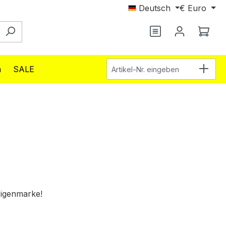
Deutsch
€
Euro
Du hast 0 Produ
Ware
Artikel-Nr. eingeben
n
SALE
Eigenmarke!