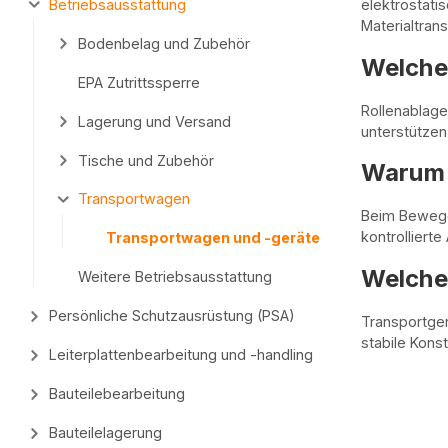
Betriebsausstattung
elektrostati
Materialtran
Bodenbelag und Zubehör
Welche 
EPA Zutrittssperre
Rollenablage
Lagerung und Versand
unterstützen
Tische und Zubehör
Warum 
Transportwagen
Beim Bewegen
kontrolliert
Transportwagen und -geräte
Welche 
Weitere Betriebsausstattung
Persönliche Schutzausrüstung (PSA)
Transportger
stabile Konst
Leiterplattenbearbeitung und -handling
Bauteilebearbeitung
Bauteilelagerung